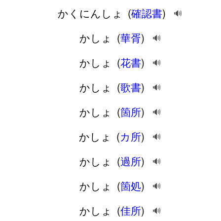
かくにんしょ
(
確認書
)
🔊
かしょ
(
華胥
)
🔊
かしょ
(
花書
)
🔊
かしょ
(
歌書
)
🔊
かしょ
(
箇所
)
🔊
かしょ
(
カ所
)
🔊
かしょ
(
過所
)
🔊
かしょ
(
箇処
)
🔊
かしょ
(
佳所
)
🔊