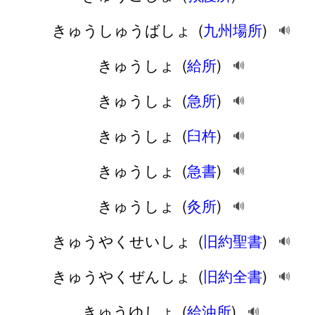
きゅうしゅうばしょ
(
九州場所
)
🔊
きゅうしょ
(
給所
)
🔊
きゅうしょ
(
急所
)
🔊
きゅうしょ
(
臼杵
)
🔊
きゅうしょ
(
急書
)
🔊
きゅうしょ
(
灸所
)
🔊
きゅうやくせいしょ
(
旧約聖書
)
🔊
きゅうやくぜんしょ
(
旧約全書
)
🔊
きゅうゆしょ
(
給油所
)
🔊