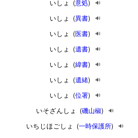
いしょ
(
意処
)
🔊
いしょ
(
異書
)
🔊
いしょ
(
医書
)
🔊
いしょ
(
遺書
)
🔊
いしょ
(
緯書
)
🔊
いしょ
(
遺緒
)
🔊
いしょ
(
位署
)
🔊
いそざんしょ
(
磯山椒
)
🔊
いちじほごしょ
(
一時保護所
)
🔊