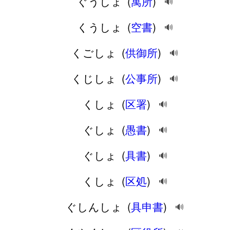
ぐうしょ
(
寓所
)
🔊
くうしょ
(
空書
)
🔊
くごしょ
(
供御所
)
🔊
くじしょ
(
公事所
)
🔊
くしょ
(
区署
)
🔊
ぐしょ
(
愚書
)
🔊
ぐしょ
(
具書
)
🔊
くしょ
(
区処
)
🔊
ぐしんしょ
(
具申書
)
🔊