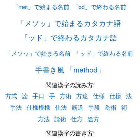
「met」で始まる名前
「od」で終わる名前
「メソッ」で始まるカタカナ語
「ッド」で終わるカタカナ語
「メソッ」で始まる名前
「ッド」で終わる名前
手書き風 「method」
関連漢字の読み方:
方式
詮
手口
手
方術
方途
仕様
仕樣
法
手法
仕様模様
仕法
筋道
手段
為術
術
方法
詮術
仕方
途方
関連漢字の書き方: