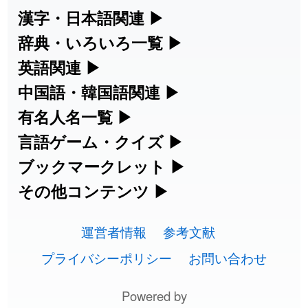
2026-08-06
「
啗
」のイメージを追加しました
User feedback
漢字・日本語関連
▶
漢字の読み方検索、手書き入力、書き順
辞典・いろいろ一覧
▶
2026-08-06
「
元旦
」のイメージを追加しました
User feedback
練習など、日本語学習に役立つツールを
部首・画数別の漢字一覧、熟語辞典、地
英語関連
▶
2026-08-06
「
矛
」のイメージを追加しました
User feedback
集めています。
名・駅名検索など、各種リファレンスツ
カタカナ語・略語の意味検索、発音記
中国語・韓国語関連
▶
ールです。
2026-08-06
「
旅行客
」のイメージを追加しました
User feedback
号、リスニング練習など英語学習ツール
中国語のピンイン変換、韓国語の手書き
有名人名一覧
▶
人名漢字辞典 - 読み方検索
です。
入力など、アジア言語学習ツールです。
海外セレブやスポーツ選手の名前の読み
言語ゲーム・クイズ
▶
2026-08-06
「
胆石
」のイメージを追加しました
User feedback
部首画数別漢字一覧
手書き漢字入力
方・発音を確認できます。
四字熟語パズルや漢字クイズなど、楽し
ブックマークレット
▶
カタカナ語の意味・発音・類語辞典
手書き中国語入力 変換ツール
2026-08-06
「
下取
」のイメージを追加しました
User feedback
常用漢字一覧
みながら学べるゲームです。
ブラウザに登録して、どのサイトからで
その他コンテンツ
▶
漢字の書き方・書き順 書き取り練習
海外有名人の苗字・名前一覧と発音
2026-08-06
英語の発音記号一覧
「
無性
」のイメージを追加しました
User feedback
ピンイン一覧表
も漢字や英語を検索できる便利ツールで
絵文字の意味、特殊記号の読み方など、
人名用漢字一覧
漢字ゲーム一覧
帳
🔊
す。
運営者情報
参考文献
その他の便利ツールです。
2026-08-06
「
黃
」のイメージを追加しました
User feedback
英単語リスニングテスト
韓国語手書き入力
画数別なまえ漢字一覧
有名人名前読みクイズ（毎日更新）
プライバシーポリシー
お問い合わせ
ひらがなの書き方・書き順
プレミアリーグ選手名一覧
漢字読み方検索ブックマークレット
絵文字の意味と使い方
2026-08-06
「
截
」のイメージを追加しました
User feedback
イメージ化する英単語の覚え方
外国語翻訳ツール
名前イメージイラスト一覧
Powered by
四字熟語デイリー穴埋めクイズ（毎日
カタカナの書き方・書き順
WEリーグ選手名一覧
2026-08-06
「
発売
」のイメージを追加しました
User feedback
英語・カタカナ語意味検索ブックマー