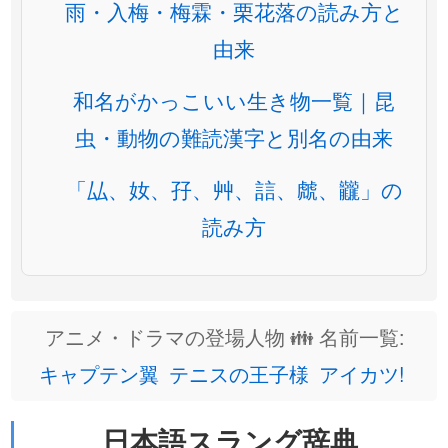
雨・入梅・梅霖・栗花落の読み方と
由来
和名がかっこいい生き物一覧｜昆
虫・動物の難読漢字と別名の由来
「厸、奻、孖、艸、誩、虤、龖」の
読み方
アニメ・ドラマの登場人物 👪 名前一覧:
キャプテン翼
テニスの王子様
アイカツ!
日本語スラング辞典