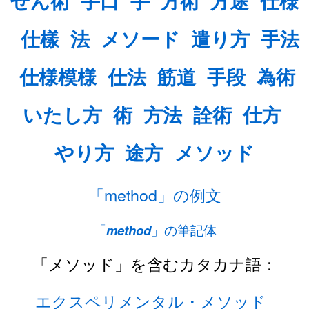
せん術
手口
手
方術
方途
仕様
仕樣
法
メソード
遣り方
手法
仕様模様
仕法
筋道
手段
為術
いたし方
術
方法
詮術
仕方
やり方
途方
メソッド
「method」の例文
「
method
」の筆記体
「メソッド」を含むカタカナ語：
エクスペリメンタル・メソッド