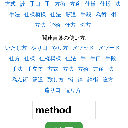
方式
詮
手口
手
方術
方途
仕様
仕樣
法
手法
仕様模様
仕法
筋道
手段
為術
術
方法
詮術
仕方
途方
関連言葉の使い方:
いたし方
やり口
やり方
メソッド
メソード
仕方
仕様
仕様模様
仕法
手
手口
手段
手法
手立て
方式
方法
方術
方途
法
為ん術
筋道
致し方
術
詮
詮術
途方
遣り口
遣り方