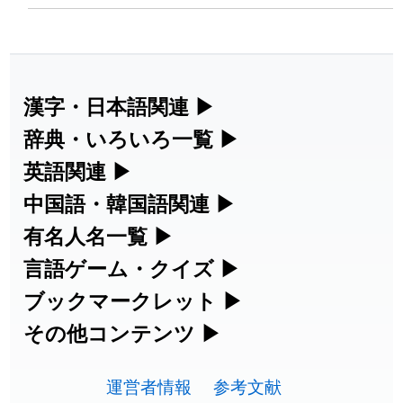
2026-08-06
「
海中公園
」のイメージを追加しまし
User
た
feedback
2026-08-06
「
啗
」のイメージを追加しました
User feedback
漢字・日本語関連
▶
漢字の読み方検索、手書き入力、書き順
辞典・いろいろ一覧
▶
2026-08-06
「
元旦
」のイメージを追加しました
User feedback
練習など、日本語学習に役立つツールを
部首・画数別の漢字一覧、熟語辞典、地
英語関連
▶
2026-08-06
「
矛
」のイメージを追加しました
User feedback
集めています。
名・駅名検索など、各種リファレンスツ
カタカナ語・略語の意味検索、発音記
中国語・韓国語関連
▶
ールです。
2026-08-06
「
旅行客
」のイメージを追加しました
User feedback
号、リスニング練習など英語学習ツール
中国語のピンイン変換、韓国語の手書き
有名人名一覧
▶
人名漢字辞典 - 読み方検索
です。
入力など、アジア言語学習ツールです。
海外セレブやスポーツ選手の名前の読み
言語ゲーム・クイズ
▶
2026-08-06
「
胆石
」のイメージを追加しました
User feedback
部首画数別漢字一覧
手書き漢字入力
方・発音を確認できます。
四字熟語パズルや漢字クイズなど、楽し
ブックマークレット
▶
カタカナ語の意味・発音・類語辞典
手書き中国語入力 変換ツール
2026-08-06
「
下取
」のイメージを追加しました
User feedback
常用漢字一覧
みながら学べるゲームです。
ブラウザに登録して、どのサイトからで
その他コンテンツ
▶
漢字の書き方・書き順 書き取り練習
海外有名人の苗字・名前一覧と発音
2026-08-06
英語の発音記号一覧
「
無性
」のイメージを追加しました
User feedback
ピンイン一覧表
も漢字や英語を検索できる便利ツールで
絵文字の意味、特殊記号の読み方など、
人名用漢字一覧
漢字ゲーム一覧
帳
🔊
す。
運営者情報
参考文献
その他の便利ツールです。
2026-08-06
「
黃
」のイメージを追加しました
User feedback
英単語リスニングテスト