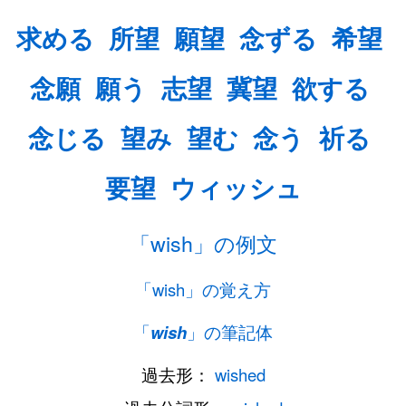
求める
所望
願望
念ずる
希望
念願
願う
志望
冀望
欲する
念じる
望み
望む
念う
祈る
要望
ウィッシュ
「wish」の例文
「wish」の覚え方
「
wish
」の筆記体
過去形：
wished