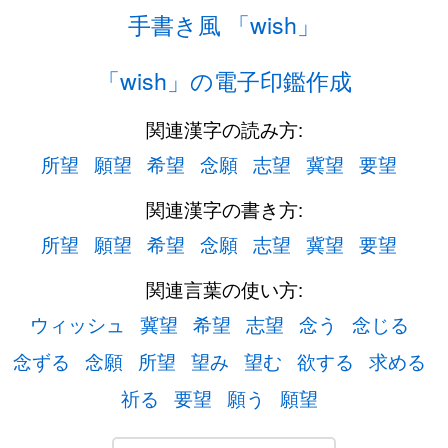
手書き風 「wish」
「wish」の電子印鑑作成
関連漢字の読み方:
所望
願望
希望
念願
志望
冀望
要望
関連漢字の書き方:
所望
願望
希望
念願
志望
冀望
要望
関連言葉の使い方:
ウィッシュ
冀望
希望
志望
念う
念じる
念ずる
念願
所望
望み
望む
欲する
求める
祈る
要望
願う
願望