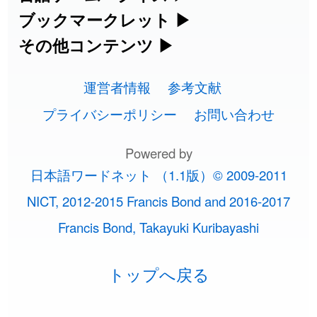
手書き漢字入力
方・発音を確認できます。
四字熟語パズルや漢字クイズなど、楽し
ブックマークレット
▶
カタカナ語の意味・発音・類語辞典
手書き中国語入力 変換ツール
2026-08-06
「
下取
」のイメージを追加しました
User feedback
常用漢字一覧
みながら学べるゲームです。
ブラウザに登録して、どのサイトからで
その他コンテンツ
▶
漢字の書き方・書き順 書き取り練習
海外有名人の苗字・名前一覧と発音
2026-08-06
英語の発音記号一覧
「
無性
」のイメージを追加しました
User feedback
ピンイン一覧表
も漢字や英語を検索できる便利ツールで
絵文字の意味、特殊記号の読み方など、
人名用漢字一覧
漢字ゲーム一覧
帳
🔊
す。
運営者情報
参考文献
その他の便利ツールです。
2026-08-06
「
黃
」のイメージを追加しました
User feedback
英単語リスニングテスト
韓国語手書き入力
画数別なまえ漢字一覧
有名人名前読みクイズ（毎日更新）
プライバシーポリシー
お問い合わせ
ひらがなの書き方・書き順
プレミアリーグ選手名一覧
漢字読み方検索ブックマークレット
絵文字の意味と使い方
2026-08-06
「
截
」のイメージを追加しました
User feedback
イメージ化する英単語の覚え方
外国語翻訳ツール
名前イメージイラスト一覧
Powered by
四字熟語デイリー穴埋めクイズ（毎日
カタカナの書き方・書き順
WEリーグ選手名一覧
2026-08-06
「
発売
」のイメージを追加しました
User feedback
英語・カタカナ語意味検索ブックマー
トレンドワード・イメージギャラリ
日本語ワードネット （1.1版）© 2009-2011
英語の意味・発音の違い
更新）
クレット
2026-08-06
イメージ・印象から漢字や熟語を探す
「
大筋
」のイメージを追加しました
User feedback
ー
スラングの意味・語源・例文・英語・
東京オリンピック選手名一覧
NICT, 2012-2015 Francis Bond and 2016-2017
略語の正式名称・意味・発音辞典
四字熟語パズルゲーム
類語・反対語辞書
2026-08-06
「
翌朝
」のイメージを追加しました
User feedback
Francis Bond, Takayuki Kuribayashi
特殊文字・記号検索ブックマークレッ
画数別名前・地名一覧
手書き記号入力
東京パラリンピック選手名一覧
単語の発音、記号の読み方、リスニン
2026-08-06
ト
「
先行
」のイメージを追加しました
User feedback
漢字モンスターシューティング
日本語の言葉比較
トップへ戻る
○○から始まる、○○で終わる言葉一覧
特殊記号の読み方と意味
似ている有名人の名前検索
グ練習
2026-08-06
「
語弊
」のイメージを追加しました
User feedback
漢字積み上げゲーム
ファンタジーな かんじ
○○から始まる、○○を含む地名一覧
マインドマップ