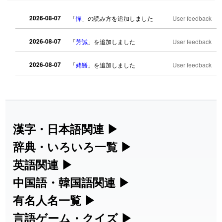
2026-08-07
「
憚
」の読み方を追加しました
User feedback
2026-08-07
「
芳誠
」を追加しました
User feedback
2026-08-07
「
姥鱶
」を追加しました
User feedback
2026-08-06
「
海中公園
」のイメージを追加しまし
User
た
feedback
2026-08-06
「
啗
」のイメージを追加しました
User feedback
漢字・日本語関連
▶
漢字の読み方検索、手書き入力、書き順
辞典・いろいろ一覧
▶
2026-08-06
「
元旦
」のイメージを追加しました
User feedback
練習など、日本語学習に役立つツールを
部首・画数別の漢字一覧、熟語辞典、地
英語関連
▶
2026-08-06
「
矛
」のイメージを追加しました
User feedback
集めています。
名・駅名検索など、各種リファレンスツ
カタカナ語・略語の意味検索、発音記
中国語・韓国語関連
▶
ールです。
2026-08-06
「
旅行客
」のイメージを追加しました
User feedback
号、リスニング練習など英語学習ツール
中国語のピンイン変換、韓国語の手書き
有名人名一覧
▶
人名漢字辞典 - 読み方検索
です。
入力など、アジア言語学習ツールです。
海外セレブやスポーツ選手の名前の読み
言語ゲーム・クイズ
▶
2026-08-06
「
胆石
」のイメージを追加しました
User feedback
部首画数別漢字一覧