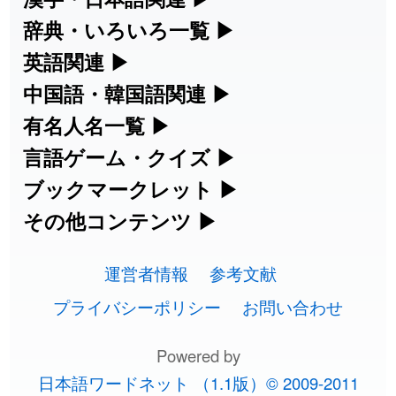
漢字の読み方検索、手書き入力、書き順
辞典・いろいろ一覧
▶
2026-08-06
「
元旦
」のイメージを追加しました
User feedback
練習など、日本語学習に役立つツールを
部首・画数別の漢字一覧、熟語辞典、地
英語関連
▶
2026-08-06
「
矛
」のイメージを追加しました
User feedback
集めています。
名・駅名検索など、各種リファレンスツ
カタカナ語・略語の意味検索、発音記
中国語・韓国語関連
▶
ールです。
2026-08-06
「
旅行客
」のイメージを追加しました
User feedback
号、リスニング練習など英語学習ツール
中国語のピンイン変換、韓国語の手書き
有名人名一覧
▶
人名漢字辞典 - 読み方検索
です。
入力など、アジア言語学習ツールです。
海外セレブやスポーツ選手の名前の読み
言語ゲーム・クイズ
▶
2026-08-06
「
胆石
」のイメージを追加しました
User feedback
部首画数別漢字一覧
手書き漢字入力
方・発音を確認できます。
四字熟語パズルや漢字クイズなど、楽し
ブックマークレット
▶
カタカナ語の意味・発音・類語辞典
手書き中国語入力 変換ツール
2026-08-06
「
下取
」のイメージを追加しました
User feedback
常用漢字一覧
みながら学べるゲームです。
ブラウザに登録して、どのサイトからで
その他コンテンツ
▶
漢字の書き方・書き順 書き取り練習
海外有名人の苗字・名前一覧と発音
2026-08-06
英語の発音記号一覧
「
無性
」のイメージを追加しました
User feedback
ピンイン一覧表
も漢字や英語を検索できる便利ツールで
絵文字の意味、特殊記号の読み方など、
人名用漢字一覧
漢字ゲーム一覧
帳
🔊
す。
運営者情報
参考文献
その他の便利ツールです。
2026-08-06
「
黃
」のイメージを追加しました
User feedback
英単語リスニングテスト
韓国語手書き入力
画数別なまえ漢字一覧
有名人名前読みクイズ（毎日更新）
プライバシーポリシー
お問い合わせ
ひらがなの書き方・書き順
プレミアリーグ選手名一覧
漢字読み方検索ブックマークレット
絵文字の意味と使い方
2026-08-06
「
截
」のイメージを追加しました
User feedback
イメージ化する英単語の覚え方
外国語翻訳ツール
名前イメージイラスト一覧
Powered by
四字熟語デイリー穴埋めクイズ（毎日
カタカナの書き方・書き順
WEリーグ選手名一覧
2026-08-06
「
発売
」のイメージを追加しました
User feedback
英語・カタカナ語意味検索ブックマー
トレンドワード・イメージギャラリ
日本語ワードネット （1.1版）© 2009-2011
英語の意味・発音の違い
更新）