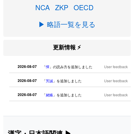
NCA
ZKP
OECD
▶ 略語一覧を見る
更新情報 ⚡
2026-08-07
「
憚
」の読み方を追加しました
User feedback
2026-08-07
「
芳誠
」を追加しました
User feedback
2026-08-07
「
姥鱶
」を追加しました
User feedback
2026-08-06
「
海中公園
」のイメージを追加しまし
User
た
feedback
2026-08-06
「
啗
」のイメージを追加しました
User feedback
漢字・日本語関連
▶