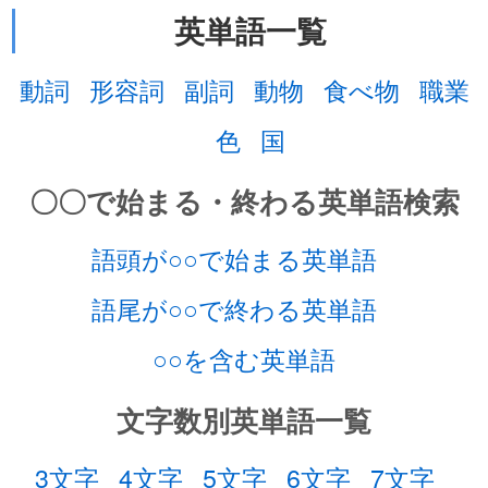
英単語一覧
動詞
形容詞
副詞
動物
食べ物
職業
色
国
〇〇で始まる・終わる英単語検索
語頭が○○で始まる英単語
語尾が○○で終わる英単語
○○を含む英単語
文字数別英単語一覧
3文字
4文字
5文字
6文字
7文字