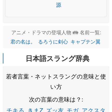
源
アニメ・ドラマの登場人物 👪 名前一覧:
君の名は。
るろうに剣心
キャプテン翼
日本語スラング辞典
若者言葉・ネットスラングの意味と使
い方
次の言葉の意味は？:
チキる
きまZ
ズッ友
モガ
アクスタ