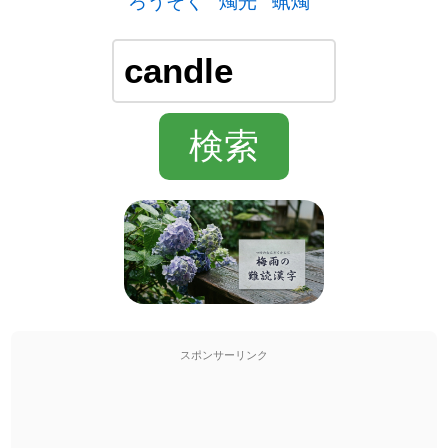
ろうそく
燭光
蝋燭
スポンサーリンク