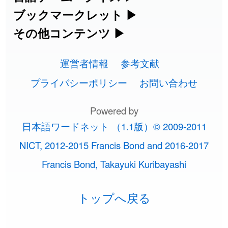
手書き漢字入力
方・発音を確認できます。
四字熟語パズルや漢字クイズなど、楽し
ブックマークレット
▶
カタカナ語の意味・発音・類語辞典
手書き中国語入力 変換ツール
2026-08-06
「
截
」のイメージを追加しました
User feedback
常用漢字一覧
みながら学べるゲームです。
ブラウザに登録して、どのサイトからで
その他コンテンツ
▶
漢字の書き方・書き順 書き取り練習
海外有名人の苗字・名前一覧と発音
2026-08-06
英語の発音記号一覧
「
発売
」のイメージを追加しました
User feedback
ピンイン一覧表
も漢字や英語を検索できる便利ツールで
絵文字の意味、特殊記号の読み方など、
人名用漢字一覧
漢字ゲーム一覧
帳
🔊
す。
運営者情報
参考文献
その他の便利ツールです。
2026-08-06
「
大筋
」のイメージを追加しました
User feedback
英単語リスニングテスト
韓国語手書き入力
画数別なまえ漢字一覧
有名人名前読みクイズ（毎日更新）
プライバシーポリシー
お問い合わせ
ひらがなの書き方・書き順
プレミアリーグ選手名一覧
漢字読み方検索ブックマークレット
絵文字の意味と使い方
2026-08-06
「
翌朝
」のイメージを追加しました
User feedback
イメージ化する英単語の覚え方
外国語翻訳ツール
名前イメージイラスト一覧
Powered by
四字熟語デイリー穴埋めクイズ（毎日
カタカナの書き方・書き順
WEリーグ選手名一覧
2026-08-06
「
先行
」のイメージを追加しました
User feedback
英語・カタカナ語意味検索ブックマー
トレンドワード・イメージギャラリ
日本語ワードネット （1.1版）© 2009-2011
英語の意味・発音の違い
更新）
クレット
2026-08-06
イメージ・印象から漢字や熟語を探す
「
語弊
」のイメージを追加しました
User feedback
ー
スラングの意味・語源・例文・英語・
東京オリンピック選手名一覧
NICT, 2012-2015 Francis Bond and 2016-2017
略語の正式名称・意味・発音辞典
四字熟語パズルゲーム
類語・反対語辞書
2026-08-06
「
研究熱心
」のイメージを追加しまし
User
Francis Bond, Takayuki Kuribayashi
特殊文字・記号検索ブックマークレッ
画数別名前・地名一覧
手書き記号入力
東京パラリンピック選手名一覧
た
feedback
単語の発音、記号の読み方、リスニン
ト
漢字モンスターシューティング
日本語の言葉比較
トップへ戻る
○○から始まる、○○で終わる言葉一覧
特殊記号の読み方と意味
2026-08-06
「
禰
」のイメージを追加しました
User feedback
似ている有名人の名前検索
グ練習
漢字積み上げゲーム
ファンタジーな かんじ
2026-08-06
「
同位
」のイメージを追加しました
User feedback
○○から始まる、○○を含む地名一覧
マインドマップ