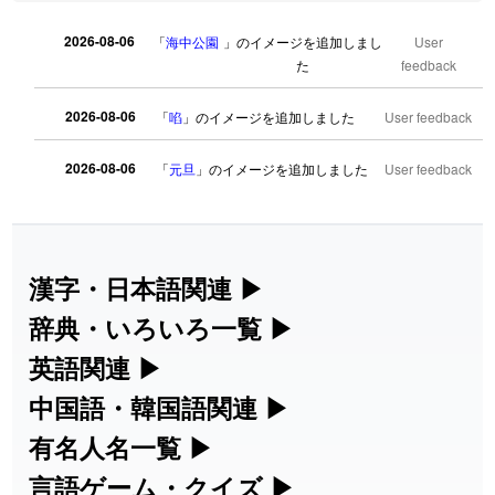
2026-08-06
「
海中公園
」のイメージを追加しまし
User
た
feedback
2026-08-06
「
啗
」のイメージを追加しました
User feedback
2026-08-06
「
元旦
」のイメージを追加しました
User feedback
2026-08-06
「
矛
」のイメージを追加しました
User feedback
2026-08-06
「
旅行客
」のイメージを追加しました
User feedback
漢字・日本語関連
▶
漢字の読み方検索、手書き入力、書き順
辞典・いろいろ一覧
▶
2026-08-06
「
胆石
」のイメージを追加しました
User feedback
練習など、日本語学習に役立つツールを
部首・画数別の漢字一覧、熟語辞典、地
英語関連
▶
2026-08-06
「
下取
」のイメージを追加しました
User feedback
集めています。
名・駅名検索など、各種リファレンスツ
カタカナ語・略語の意味検索、発音記
中国語・韓国語関連
▶
ールです。
2026-08-06
「
無性
」のイメージを追加しました
User feedback
号、リスニング練習など英語学習ツール
中国語のピンイン変換、韓国語の手書き
有名人名一覧
▶
人名漢字辞典 - 読み方検索
です。
入力など、アジア言語学習ツールです。
海外セレブやスポーツ選手の名前の読み
言語ゲーム・クイズ
▶
2026-08-06
「
黃
」のイメージを追加しました
User feedback
部首画数別漢字一覧