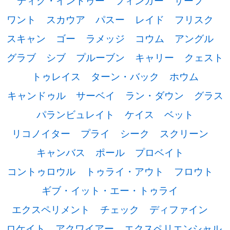
ディグ・イントゥー
フィンガー
サーフ
ワント
スカウア
パスー
レイド
フリスク
スキャン
ゴー
ラメッジ
コウム
アングル
グラブ
シブ
プルーブン
キャリー
クェスト
トゥレイス
ターン・バック
ホウム
キャンドゥル
サーベイ
ラン・ダウン
グラス
パランビュレイト
ケイス
ベット
リコノイター
プライ
シーク
スクリーン
キャンバス
ポール
プロベイト
コントゥロウル
トゥライ・アウト
フロウト
ギブ・イット・エー・トゥライ
エクスペリメント
チェック
ディファイン
ロケイト
アクワイアー
エクスペリエンシャル