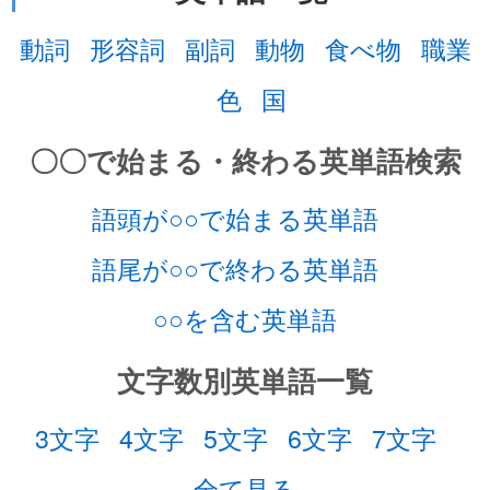
動詞
形容詞
副詞
動物
食べ物
職業
色
国
〇〇で始まる・終わる英単語検索
語頭が○○で始まる英単語
語尾が○○で終わる英単語
○○を含む英単語
文字数別英単語一覧
3文字
4文字
5文字
6文字
7文字
全て見る