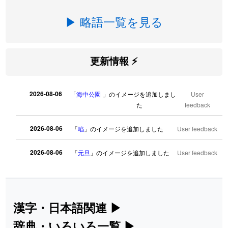
▶ 略語一覧を見る
更新情報 ⚡
2026-08-06
「
海中公園
」のイメージを追加しまし
User
た
feedback
2026-08-06
「
啗
」のイメージを追加しました
User feedback
2026-08-06
「
元旦
」のイメージを追加しました
User feedback
2026-08-06
「
矛
」のイメージを追加しました
User feedback
2026-08-06
「
旅行客
」のイメージを追加しました
User feedback
漢字・日本語関連
▶
漢字の読み方検索、手書き入力、書き順
辞典・いろいろ一覧
▶
2026-08-06
「
胆石
」のイメージを追加しました
User feedback