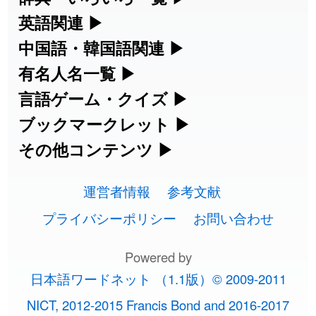
練習など、日本語学習に役立つツールを
部首・画数別の漢字一覧、熟語辞典、地
英語関連
▶
2026-08-06
「
下取
」のイメージを追加しました
User feedback
集めています。
名・駅名検索など、各種リファレンスツ
カタカナ語・略語の意味検索、発音記
中国語・韓国語関連
▶
ールです。
2026-08-06
「
無性
」のイメージを追加しました
User feedback
号、リスニング練習など英語学習ツール
中国語のピンイン変換、韓国語の手書き
有名人名一覧
▶
人名漢字辞典 - 読み方検索
です。
入力など、アジア言語学習ツールです。
海外セレブやスポーツ選手の名前の読み
言語ゲーム・クイズ
▶
2026-08-06
「
黃
」のイメージを追加しました
User feedback
部首画数別漢字一覧
手書き漢字入力
方・発音を確認できます。
四字熟語パズルや漢字クイズなど、楽し
ブックマークレット
▶
カタカナ語の意味・発音・類語辞典
手書き中国語入力 変換ツール
2026-08-06
「
截
」のイメージを追加しました
User feedback
常用漢字一覧
みながら学べるゲームです。
ブラウザに登録して、どのサイトからで
その他コンテンツ
▶
漢字の書き方・書き順 書き取り練習
海外有名人の苗字・名前一覧と発音
2026-08-06
英語の発音記号一覧
「
発売
」のイメージを追加しました
User feedback
ピンイン一覧表
も漢字や英語を検索できる便利ツールで
絵文字の意味、特殊記号の読み方など、
人名用漢字一覧
漢字ゲーム一覧
帳
🔊
す。
運営者情報
参考文献
その他の便利ツールです。
2026-08-06
「
大筋
」のイメージを追加しました
User feedback
英単語リスニングテスト
韓国語手書き入力
画数別なまえ漢字一覧
有名人名前読みクイズ（毎日更新）
プライバシーポリシー
お問い合わせ
ひらがなの書き方・書き順
プレミアリーグ選手名一覧
漢字読み方検索ブックマークレット
絵文字の意味と使い方
2026-08-06
「
翌朝
」のイメージを追加しました
User feedback
イメージ化する英単語の覚え方
外国語翻訳ツール
名前イメージイラスト一覧
Powered by
四字熟語デイリー穴埋めクイズ（毎日
カタカナの書き方・書き順
WEリーグ選手名一覧
2026-08-06
「
先行
」のイメージを追加しました
User feedback
英語・カタカナ語意味検索ブックマー
トレンドワード・イメージギャラリ
日本語ワードネット （1.1版）© 2009-2011
英語の意味・発音の違い
更新）
クレット
2026-08-06
イメージ・印象から漢字や熟語を探す
「
語弊
」のイメージを追加しました
User feedback
ー
スラングの意味・語源・例文・英語・
東京オリンピック選手名一覧
NICT, 2012-2015 Francis Bond and 2016-2017