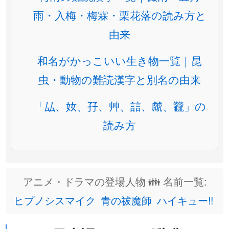
雨・入梅・梅霖・栗花落の読み方と
由来
和名がかっこいい生き物一覧｜昆
虫・動物の難読漢字と別名の由来
「厸、奻、孖、艸、誩、虤、龖」の
読み方
アニメ・ドラマの登場人物 👪 名前一覧:
ヒプノシスマイク
青の祓魔師
ハイキュー!!