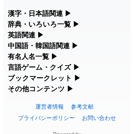
2026-08-06
「
啗
」のイメージを追加しました
User feedback
漢字・日本語関連
▶
漢字の読み方検索、手書き入力、書き順
辞典・いろいろ一覧
▶
2026-08-06
「
元旦
」のイメージを追加しました
User feedback
練習など、日本語学習に役立つツールを
部首・画数別の漢字一覧、熟語辞典、地
英語関連
▶
2026-08-06
「
矛
」のイメージを追加しました
User feedback
集めています。
名・駅名検索など、各種リファレンスツ
カタカナ語・略語の意味検索、発音記
中国語・韓国語関連
▶
ールです。
2026-08-06
「
旅行客
」のイメージを追加しました
User feedback
号、リスニング練習など英語学習ツール
中国語のピンイン変換、韓国語の手書き
有名人名一覧
▶
人名漢字辞典 - 読み方検索
です。
入力など、アジア言語学習ツールです。
海外セレブやスポーツ選手の名前の読み
言語ゲーム・クイズ
▶
2026-08-06
「
胆石
」のイメージを追加しました
User feedback
部首画数別漢字一覧
手書き漢字入力
方・発音を確認できます。
四字熟語パズルや漢字クイズなど、楽し
ブックマークレット
▶
カタカナ語の意味・発音・類語辞典
手書き中国語入力 変換ツール
2026-08-06
「
下取
」のイメージを追加しました
User feedback
常用漢字一覧
みながら学べるゲームです。
ブラウザに登録して、どのサイトからで
その他コンテンツ
▶
漢字の書き方・書き順 書き取り練習
海外有名人の苗字・名前一覧と発音
2026-08-06
英語の発音記号一覧
「
無性
」のイメージを追加しました
User feedback
ピンイン一覧表
も漢字や英語を検索できる便利ツールで
絵文字の意味、特殊記号の読み方など、
人名用漢字一覧
漢字ゲーム一覧
帳
🔊
す。
運営者情報
参考文献
その他の便利ツールです。
2026-08-06
「
黃
」のイメージを追加しました
User feedback
英単語リスニングテスト
韓国語手書き入力
画数別なまえ漢字一覧
有名人名前読みクイズ（毎日更新）
プライバシーポリシー
お問い合わせ
ひらがなの書き方・書き順
プレミアリーグ選手名一覧
漢字読み方検索ブックマークレット
絵文字の意味と使い方
2026-08-06
「
截
」のイメージを追加しました
User feedback
イメージ化する英単語の覚え方
外国語翻訳ツール