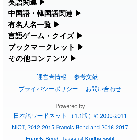
部首・画数別の漢字一覧、熟語辞典、地
英語関連
▶
2026-08-06
「
元旦
」のイメージを追加しました
User feedback
集めています。
名・駅名検索など、各種リファレンスツ
カタカナ語・略語の意味検索、発音記
中国語・韓国語関連
▶
ールです。
2026-08-06
「
矛
」のイメージを追加しました
User feedback
号、リスニング練習など英語学習ツール
中国語のピンイン変換、韓国語の手書き
有名人名一覧
▶
人名漢字辞典 - 読み方検索
です。
入力など、アジア言語学習ツールです。
海外セレブやスポーツ選手の名前の読み
言語ゲーム・クイズ
▶
2026-08-06
「
旅行客
」のイメージを追加しました
User feedback
部首画数別漢字一覧
手書き漢字入力
方・発音を確認できます。
四字熟語パズルや漢字クイズなど、楽し
ブックマークレット
▶
カタカナ語の意味・発音・類語辞典
手書き中国語入力 変換ツール
2026-08-06
「
胆石
」のイメージを追加しました
User feedback
常用漢字一覧
みながら学べるゲームです。
ブラウザに登録して、どのサイトからで
その他コンテンツ
▶
漢字の書き方・書き順 書き取り練習
海外有名人の苗字・名前一覧と発音
2026-08-06
英語の発音記号一覧
「
下取
」のイメージを追加しました
User feedback
ピンイン一覧表
も漢字や英語を検索できる便利ツールで
絵文字の意味、特殊記号の読み方など、
人名用漢字一覧
漢字ゲーム一覧
帳
🔊
す。
運営者情報
参考文献
その他の便利ツールです。
2026-08-06
「
無性
」のイメージを追加しました
User feedback
英単語リスニングテスト
韓国語手書き入力
画数別なまえ漢字一覧
有名人名前読みクイズ（毎日更新）
プライバシーポリシー
お問い合わせ
ひらがなの書き方・書き順
プレミアリーグ選手名一覧
漢字読み方検索ブックマークレット
絵文字の意味と使い方
2026-08-06
「
黃
」のイメージを追加しました
User feedback
イメージ化する英単語の覚え方
外国語翻訳ツール
名前イメージイラスト一覧
Powered by
四字熟語デイリー穴埋めクイズ（毎日
カタカナの書き方・書き順
WEリーグ選手名一覧
2026-08-06
「
截
」のイメージを追加しました
User feedback
英語・カタカナ語意味検索ブックマー
トレンドワード・イメージギャラリ
日本語ワードネット （1.1版）© 2009-2011
英語の意味・発音の違い
更新）
クレット
2026-08-06
イメージ・印象から漢字や熟語を探す
「
発売
」のイメージを追加しました
User feedback
ー
スラングの意味・語源・例文・英語・
東京オリンピック選手名一覧
NICT, 2012-2015 Francis Bond and 2016-2017
略語の正式名称・意味・発音辞典
四字熟語パズルゲーム
類語・反対語辞書
2026-08-06
「
大筋
」のイメージを追加しました
User feedback
Francis Bond, Takayuki Kuribayashi