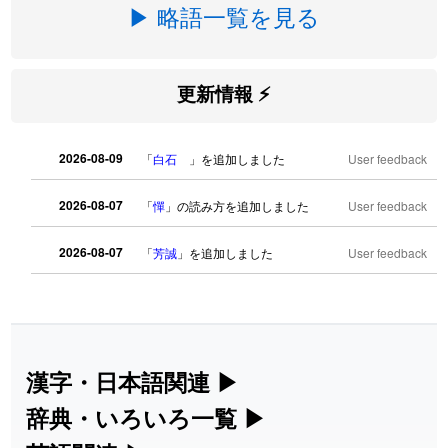
▶ 略語一覧を見る
更新情報 ⚡
2026-08-09
「
白石
」を追加しました
User feedback
2026-08-07
「
憚
」の読み方を追加しました
User feedback
2026-08-07
「
芳誠
」を追加しました
User feedback
2026-08-07
「
姥鱶
」を追加しました
User feedback
2026-08-06
「
海中公園
」のイメージを追加しまし
User
た
feedback
漢字・日本語関連
▶
漢字の読み方検索、手書き入力、書き順
辞典・いろいろ一覧
▶
2026-08-06
「
啗
」のイメージを追加しました
User feedback
練習など、日本語学習に役立つツールを