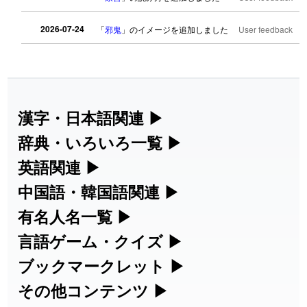
2026-07-24
「
邪鬼
」のイメージを追加しました
User feedback
2026-07-24
「
二匹
」のイメージを追加しました
User feedback
2026-07-24
「
貮
」のイメージを追加しました
User feedback
漢字・日本語関連
▶
2026-07-24
「
誤算
」のイメージを追加しました
User feedback
漢字の読み方検索、手書き入力、書き順
辞典・いろいろ一覧
▶
練習など、日本語学習に役立つツールを
2026-07-24
「
堅牢
」のイメージを追加しました
User feedback
部首・画数別の漢字一覧、熟語辞典、地
英語関連
▶
集めています。
名・駅名検索など、各種リファレンスツ
カタカナ語・略語の意味検索、発音記
中国語・韓国語関連
▶
2026-07-24
「
睦
」のイメージを追加しました
User feedback
ールです。
号、リスニング練習など英語学習ツール
中国語のピンイン変換、韓国語の手書き
有名人名一覧
▶
人名漢字辞典 - 読み方検索
2026-07-24
「
利他
」のイメージを追加しました
User feedback
です。
入力など、アジア言語学習ツールです。
海外セレブやスポーツ選手の名前の読み
言語ゲーム・クイズ
▶
部首画数別漢字一覧
手書き漢字入力
2026-07-24
「
予約料
」のイメージを追加しました
User feedback
方・発音を確認できます。
四字熟語パズルや漢字クイズなど、楽し
ブックマークレット
▶
カタカナ語の意味・発音・類語辞典
手書き中国語入力 変換ツール
常用漢字一覧
みながら学べるゲームです。
ブラウザに登録して、どのサイトからで
その他コンテンツ
▶
2026-07-24
「
性
」のイメージを追加しました
User feedback
漢字の書き方・書き順 書き取り練習
海外有名人の苗字・名前一覧と発音
英語の発音記号一覧