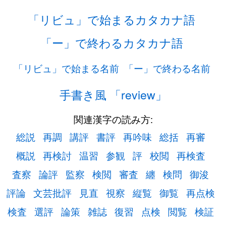
「リビュ」で始まるカタカナ語
「ー」で終わるカタカナ語
「リビュ」で始まる名前
「ー」で終わる名前
手書き風 「review」
関連漢字の読み方:
総説
再調
講評
書評
再吟味
総括
再審
概説
再検討
温習
参観
評
校閲
再検査
査察
論評
監察
検閲
審査
纏
検問
御浚
評論
文芸批評
見直
視察
縦覧
御覧
再点検
検査
選評
論策
雑誌
復習
点検
閲覧
検証