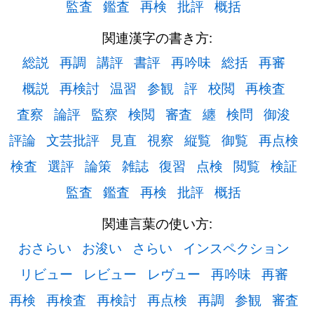
監査
鑑査
再検
批評
概括
関連漢字の書き方:
総説
再調
講評
書評
再吟味
総括
再審
概説
再検討
温習
参観
評
校閲
再検査
査察
論評
監察
検閲
審査
纏
検問
御浚
評論
文芸批評
見直
視察
縦覧
御覧
再点検
検査
選評
論策
雑誌
復習
点検
閲覧
検証
監査
鑑査
再検
批評
概括
関連言葉の使い方:
おさらい
お浚い
さらい
インスペクション
リビュー
レビュー
レヴュー
再吟味
再審
再検
再検査
再検討
再点検
再調
参観
審査