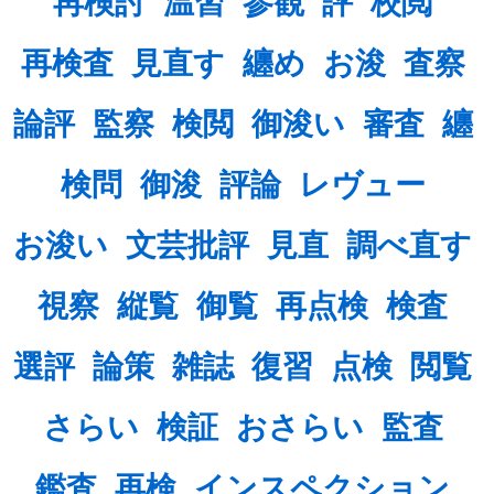
再検討
温習
参観
評
校閲
再検査
見直す
纏め
お浚
査察
論評
監察
検閲
御浚い
審査
纏
検問
御浚
評論
レヴュー
お浚い
文芸批評
見直
調べ直す
視察
縦覧
御覧
再点検
検査
選評
論策
雑誌
復習
点検
閲覧
さらい
検証
おさらい
監査
鑑査
再検
インスペクション