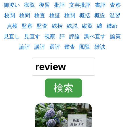
御浚い
御覧
復習
批評
文芸批評
書評
査察
校閲
検問
検査
検証
検閲
概括
概説
温習
点検
監察
監査
総括
総説
縦覧
纏
纏め
見直し
見直す
視察
評
評論
調べ直す
論策
論評
講評
選評
鑑査
閲覧
雑誌