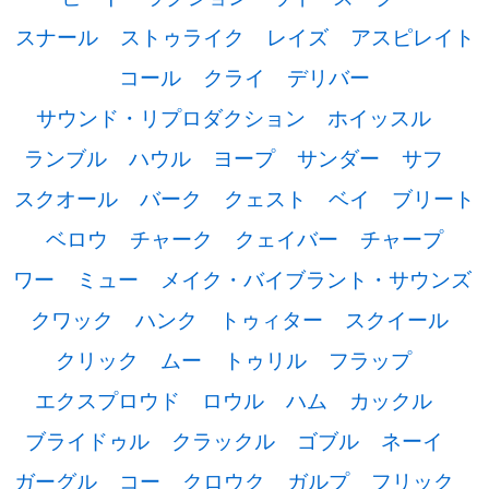
スナール
ストゥライク
レイズ
アスピレイト
コール
クライ
デリバー
サウンド・リプロダクション
ホイッスル
ランブル
ハウル
ヨープ
サンダー
サフ
スクオール
バーク
クェスト
ベイ
ブリート
ベロウ
チャーク
クェイバー
チャープ
ワー
ミュー
メイク・バイブラント・サウンズ
クワック
ハンク
トゥィター
スクイール
クリック
ムー
トゥリル
フラップ
エクスプロウド
ロウル
ハム
カックル
ブライドゥル
クラックル
ゴブル
ネーイ
ガーグル
コー
クロウク
ガルプ
フリック