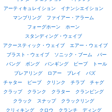
アーティキュレイション
イナンシエイション
マンブリング
ファイアー・アラーム
フォーグホーン
ホーン
スタンディング・ウェイブ
アクースティック・ウェイブ
エアー・ウェイブ
ブラスト・ウェイブ
ソニック・ブーム
バー
バング
ボング
バンギング
ビープ
トール
ブレアリング
ロアー
ブレイ
バズ
チャター
ピープ
クリンク
チラプ
チャグ
クラップ
クランク
クラター
クランピング
クラック
スナップ
クラックリング
クリィキング
クロウ
クランチ
ディング