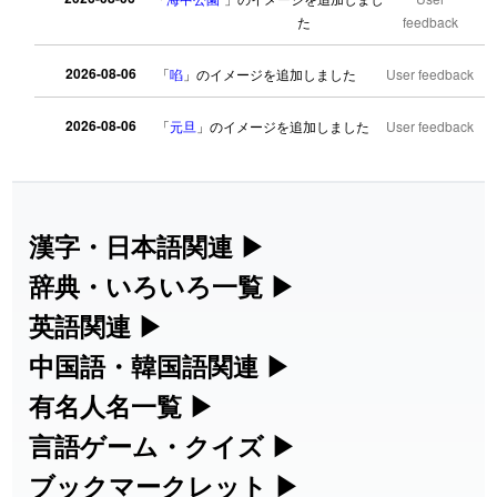
た
feedback
2026-08-06
「
啗
」のイメージを追加しました
User feedback
2026-08-06
「
元旦
」のイメージを追加しました
User feedback
2026-08-06
「
矛
」のイメージを追加しました
User feedback
2026-08-06
「
旅行客
」のイメージを追加しました
User feedback
漢字・日本語関連
▶
漢字の読み方検索、手書き入力、書き順
辞典・いろいろ一覧
▶
2026-08-06
「
胆石
」のイメージを追加しました
User feedback
練習など、日本語学習に役立つツールを
部首・画数別の漢字一覧、熟語辞典、地
英語関連
▶
2026-08-06
「
下取
」のイメージを追加しました
User feedback
集めています。
名・駅名検索など、各種リファレンスツ
カタカナ語・略語の意味検索、発音記
中国語・韓国語関連
▶
ールです。
2026-08-06
「
無性
」のイメージを追加しました
User feedback
号、リスニング練習など英語学習ツール
中国語のピンイン変換、韓国語の手書き
有名人名一覧
▶
人名漢字辞典 - 読み方検索
です。
入力など、アジア言語学習ツールです。
海外セレブやスポーツ選手の名前の読み
言語ゲーム・クイズ
▶
2026-08-06
「
黃
」のイメージを追加しました
User feedback
部首画数別漢字一覧
手書き漢字入力
方・発音を確認できます。
四字熟語パズルや漢字クイズなど、楽し
ブックマークレット
▶
カタカナ語の意味・発音・類語辞典
手書き中国語入力 変換ツール
2026-08-06
「
截
」のイメージを追加しました
User feedback