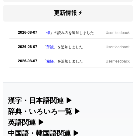
更新情報 ⚡
2026-08-07
「
憚
」の読み方を追加しました
User feedback
2026-08-07
「
芳誠
」を追加しました
User feedback
2026-08-07
「
姥鱶
」を追加しました
User feedback
2026-08-06
「
海中公園
」のイメージを追加しまし
User
た
feedback
2026-08-06
「
啗
」のイメージを追加しました
User feedback
漢字・日本語関連
▶
漢字の読み方検索、手書き入力、書き順
辞典・いろいろ一覧
▶
2026-08-06
「
元旦
」のイメージを追加しました
User feedback
練習など、日本語学習に役立つツールを
部首・画数別の漢字一覧、熟語辞典、地
英語関連
▶
2026-08-06
「
矛
」のイメージを追加しました
User feedback
集めています。
名・駅名検索など、各種リファレンスツ
カタカナ語・略語の意味検索、発音記
中国語・韓国語関連
▶