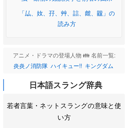
「厸、奻、孖、艸、誩、虤、龖」の
読み方
アニメ・ドラマの登場人物 👪 名前一覧:
炎炎ノ消防隊
ハイキュー!!
キングダム
日本語スラング辞典
若者言葉・ネットスラングの意味と使
い方