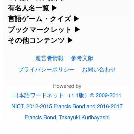
ールです。
2026-08-06
「
旅行客
」のイメージを追加しました
User feedback
号、リスニング練習など英語学習ツール
中国語のピンイン変換、韓国語の手書き
有名人名一覧
▶
人名漢字辞典 - 読み方検索
です。
入力など、アジア言語学習ツールです。
海外セレブやスポーツ選手の名前の読み
言語ゲーム・クイズ
▶
2026-08-06
「
胆石
」のイメージを追加しました
User feedback
部首画数別漢字一覧
手書き漢字入力
方・発音を確認できます。
四字熟語パズルや漢字クイズなど、楽し
ブックマークレット
▶
カタカナ語の意味・発音・類語辞典
手書き中国語入力 変換ツール
2026-08-06
「
下取
」のイメージを追加しました
User feedback
常用漢字一覧
みながら学べるゲームです。
ブラウザに登録して、どのサイトからで
その他コンテンツ
▶
漢字の書き方・書き順 書き取り練習
海外有名人の苗字・名前一覧と発音
2026-08-06
英語の発音記号一覧
「
無性
」のイメージを追加しました
User feedback
ピンイン一覧表
も漢字や英語を検索できる便利ツールで
絵文字の意味、特殊記号の読み方など、
人名用漢字一覧
漢字ゲーム一覧
帳
🔊
す。
運営者情報
参考文献
その他の便利ツールです。
2026-08-06
「
黃
」のイメージを追加しました
User feedback
英単語リスニングテスト
韓国語手書き入力
画数別なまえ漢字一覧
有名人名前読みクイズ（毎日更新）
プライバシーポリシー
お問い合わせ
ひらがなの書き方・書き順
プレミアリーグ選手名一覧
漢字読み方検索ブックマークレット
絵文字の意味と使い方
2026-08-06
「
截
」のイメージを追加しました
User feedback
イメージ化する英単語の覚え方
外国語翻訳ツール
名前イメージイラスト一覧
Powered by
四字熟語デイリー穴埋めクイズ（毎日
カタカナの書き方・書き順
WEリーグ選手名一覧
2026-08-06
「
発売
」のイメージを追加しました
User feedback
英語・カタカナ語意味検索ブックマー
トレンドワード・イメージギャラリ
日本語ワードネット （1.1版）© 2009-2011
英語の意味・発音の違い
更新）
クレット
2026-08-06
イメージ・印象から漢字や熟語を探す
「
大筋
」のイメージを追加しました
User feedback
ー
スラングの意味・語源・例文・英語・
東京オリンピック選手名一覧
NICT, 2012-2015 Francis Bond and 2016-2017
略語の正式名称・意味・発音辞典
四字熟語パズルゲーム
類語・反対語辞書
2026-08-06
「
翌朝
」のイメージを追加しました
User feedback
Francis Bond, Takayuki Kuribayashi
特殊文字・記号検索ブックマークレッ
画数別名前・地名一覧
手書き記号入力
東京パラリンピック選手名一覧
単語の発音、記号の読み方、リスニン
2026-08-06
ト
「
先行
」のイメージを追加しました
User feedback
漢字モンスターシューティング
日本語の言葉比較