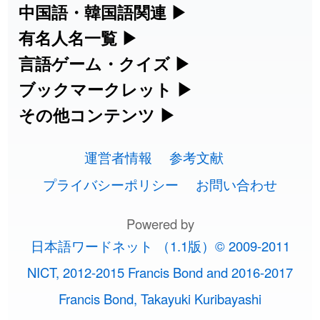
集めています。
名・駅名検索など、各種リファレンスツ
カタカナ語・略語の意味検索、発音記
中国語・韓国語関連
▶
ールです。
2026-08-06
「
無性
」のイメージを追加しました
User feedback
号、リスニング練習など英語学習ツール
中国語のピンイン変換、韓国語の手書き
有名人名一覧
▶
人名漢字辞典 - 読み方検索
です。
入力など、アジア言語学習ツールです。
海外セレブやスポーツ選手の名前の読み
言語ゲーム・クイズ
▶
2026-08-06
「
黃
」のイメージを追加しました
User feedback
部首画数別漢字一覧
手書き漢字入力
方・発音を確認できます。
四字熟語パズルや漢字クイズなど、楽し
ブックマークレット
▶
カタカナ語の意味・発音・類語辞典
手書き中国語入力 変換ツール
2026-08-06
「
截
」のイメージを追加しました
User feedback
常用漢字一覧
みながら学べるゲームです。
ブラウザに登録して、どのサイトからで
その他コンテンツ
▶
漢字の書き方・書き順 書き取り練習
海外有名人の苗字・名前一覧と発音
2026-08-06
英語の発音記号一覧
「
発売
」のイメージを追加しました
User feedback
ピンイン一覧表
も漢字や英語を検索できる便利ツールで
絵文字の意味、特殊記号の読み方など、
人名用漢字一覧
漢字ゲーム一覧
帳
🔊
す。
運営者情報
参考文献
その他の便利ツールです。
2026-08-06
「
大筋
」のイメージを追加しました
User feedback
英単語リスニングテスト
韓国語手書き入力
画数別なまえ漢字一覧
有名人名前読みクイズ（毎日更新）
プライバシーポリシー
お問い合わせ
ひらがなの書き方・書き順
プレミアリーグ選手名一覧
漢字読み方検索ブックマークレット
絵文字の意味と使い方
2026-08-06
「
翌朝
」のイメージを追加しました
User feedback
イメージ化する英単語の覚え方
外国語翻訳ツール
名前イメージイラスト一覧
Powered by
四字熟語デイリー穴埋めクイズ（毎日
カタカナの書き方・書き順
WEリーグ選手名一覧
2026-08-06
「
先行
」のイメージを追加しました
User feedback
英語・カタカナ語意味検索ブックマー
トレンドワード・イメージギャラリ
日本語ワードネット （1.1版）© 2009-2011
英語の意味・発音の違い
更新）
クレット
2026-08-06
イメージ・印象から漢字や熟語を探す
「
語弊
」のイメージを追加しました
User feedback
ー
スラングの意味・語源・例文・英語・
東京オリンピック選手名一覧
NICT, 2012-2015 Francis Bond and 2016-2017
略語の正式名称・意味・発音辞典
四字熟語パズルゲーム
類語・反対語辞書
2026-08-06
「
研究熱心
」のイメージを追加しまし
User
Francis Bond, Takayuki Kuribayashi
特殊文字・記号検索ブックマークレッ
画数別名前・地名一覧
手書き記号入力
東京パラリンピック選手名一覧
た
feedback