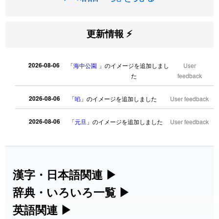
更新情報 ⚡
2026-08-06
「
海中公園
」のイメージを追加しまし
User
た
feedback
2026-08-06
「
啗
」のイメージを追加しました
User feedback
2026-08-06
「
元旦
」のイメージを追加しました
User feedback
2026-08-06
「
矛
」のイメージを追加しました
User feedback
2026-08-06
「
旅行客
」のイメージを追加しました
User feedback
漢字・日本語関連
▶
漢字の読み方検索、手書き入力、書き順
辞典・いろいろ一覧
▶
2026-08-06
「
胆石
」のイメージを追加しました
User feedback
練習など、日本語学習に役立つツールを
部首・画数別の漢字一覧、熟語辞典、地
英語関連
▶
2026-08-06
「
下取
」のイメージを追加しました
User feedback