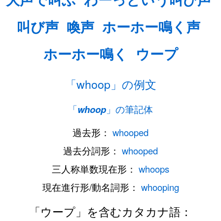
叫び声
喚声
ホーホー鳴く声
ホーホー鳴く
ウープ
「whoop」の例文
「
whoop
」の筆記体
過去形：
whooped
過去分詞形：
whooped
三人称単数現在形：
whoops
現在進行形/動名詞形：
whooping
「ウープ」を含むカタカナ語：