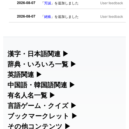
2026-08-07
「
芳誠
」を追加しました
User feedback
2026-08-07
「
姥鱶
」を追加しました
User feedback
2026-08-06
「
海中公園
」のイメージを追加しまし
User
た
feedback
2026-08-06
「
啗
」のイメージを追加しました
User feedback
漢字・日本語関連
▶
漢字の読み方検索、手書き入力、書き順
辞典・いろいろ一覧
▶
2026-08-06
「
元旦
」のイメージを追加しました
User feedback
練習など、日本語学習に役立つツールを
部首・画数別の漢字一覧、熟語辞典、地
英語関連
▶
2026-08-06
「
矛
」のイメージを追加しました
User feedback
集めています。
名・駅名検索など、各種リファレンスツ
カタカナ語・略語の意味検索、発音記
中国語・韓国語関連
▶
ールです。
2026-08-06
「
旅行客
」のイメージを追加しました
User feedback
号、リスニング練習など英語学習ツール
中国語のピンイン変換、韓国語の手書き
有名人名一覧
▶
人名漢字辞典 - 読み方検索
です。
入力など、アジア言語学習ツールです。
海外セレブやスポーツ選手の名前の読み
言語ゲーム・クイズ
▶
2026-08-06
「
胆石
」のイメージを追加しました
User feedback
部首画数別漢字一覧
手書き漢字入力
方・発音を確認できます。
四字熟語パズルや漢字クイズなど、楽し
ブックマークレット
▶
カタカナ語の意味・発音・類語辞典
手書き中国語入力 変換ツール
2026-08-06
「
下取
」のイメージを追加しました
User feedback
常用漢字一覧
みながら学べるゲームです。
ブラウザに登録して、どのサイトからで
その他コンテンツ
▶
漢字の書き方・書き順 書き取り練習
海外有名人の苗字・名前一覧と発音