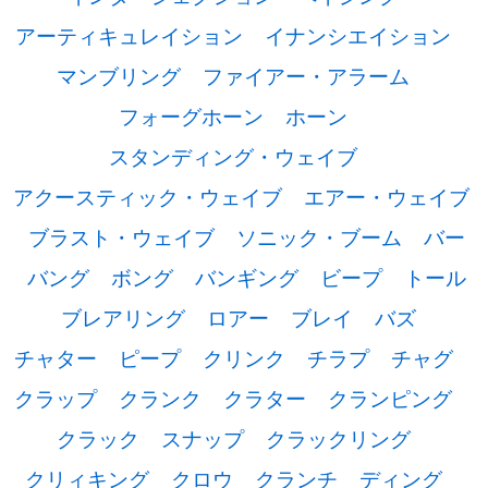
アーティキュレイション
イナンシエイション
マンブリング
ファイアー・アラーム
フォーグホーン
ホーン
スタンディング・ウェイブ
アクースティック・ウェイブ
エアー・ウェイブ
ブラスト・ウェイブ
ソニック・ブーム
バー
バング
ボング
バンギング
ビープ
トール
ブレアリング
ロアー
ブレイ
バズ
チャター
ピープ
クリンク
チラプ
チャグ
クラップ
クランク
クラター
クランピング
クラック
スナップ
クラックリング
クリィキング
クロウ
クランチ
ディング