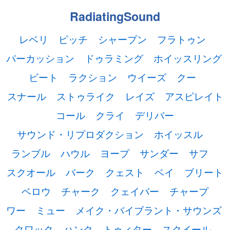
RadiatingSound
レベリ
ピッチ
シャープン
フラトゥン
パーカッション
ドゥラミング
ホイッスリング
ビート
ラクション
ウイーズ
クー
スナール
ストゥライク
レイズ
アスピレイト
コール
クライ
デリバー
サウンド・リプロダクション
ホイッスル
ランブル
ハウル
ヨープ
サンダー
サフ
スクオール
バーク
クェスト
ベイ
ブリート
ベロウ
チャーク
クェイバー
チャープ
ワー
ミュー
メイク・バイブラント・サウンズ
クワック
ハンク
トゥィター
スクイール