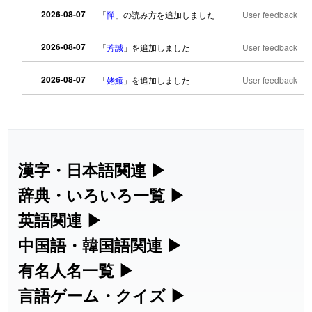
2026-08-07
「
憚
」の読み方を追加しました
User feedback
2026-08-07
「
芳誠
」を追加しました
User feedback
2026-08-07
「
姥鱶
」を追加しました
User feedback
2026-08-06
「
海中公園
」のイメージを追加しまし
User
た
feedback
2026-08-06
「
啗
」のイメージを追加しました
User feedback
漢字・日本語関連
▶
漢字の読み方検索、手書き入力、書き順
辞典・いろいろ一覧
▶
2026-08-06
「
元旦
」のイメージを追加しました
User feedback
練習など、日本語学習に役立つツールを
部首・画数別の漢字一覧、熟語辞典、地
英語関連
▶
2026-08-06
「
矛
」のイメージを追加しました
User feedback
集めています。
名・駅名検索など、各種リファレンスツ
カタカナ語・略語の意味検索、発音記
中国語・韓国語関連
▶
ールです。
2026-08-06
「
旅行客
」のイメージを追加しました
User feedback
号、リスニング練習など英語学習ツール
中国語のピンイン変換、韓国語の手書き
有名人名一覧
▶
人名漢字辞典 - 読み方検索
です。
入力など、アジア言語学習ツールです。
海外セレブやスポーツ選手の名前の読み
言語ゲーム・クイズ
▶
2026-08-06
「
胆石
」のイメージを追加しました
User feedback
部首画数別漢字一覧
手書き漢字入力