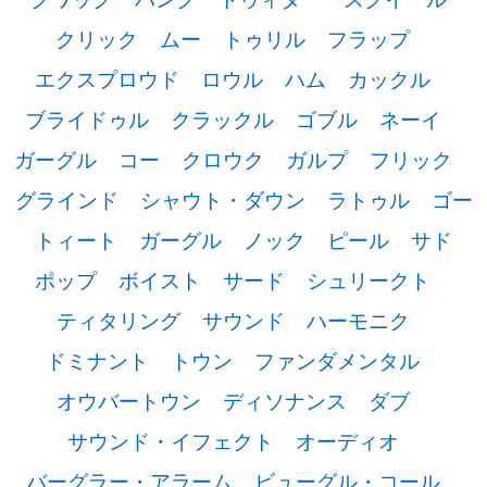
クリック
ムー
トゥリル
フラップ
エクスプロウド
ロウル
ハム
カックル
ブライドゥル
クラックル
ゴブル
ネーイ
ガーグル
コー
クロウク
ガルプ
フリック
グラインド
シャウト・ダウン
ラトゥル
ゴー
トィート
ガーグル
ノック
ピール
サド
ポップ
ボイスト
サード
シュリークト
ティタリング
サウンド
ハーモニク
ドミナント
トウン
ファンダメンタル
オウバートウン
ディソナンス
ダブ
サウンド・イフェクト
オーディオ
バーグラー・アラーム
ビューグル・コール