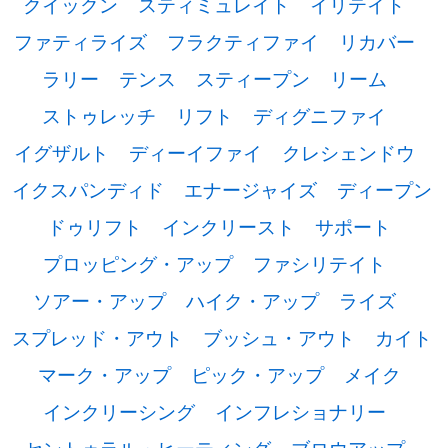
クイックン
スティミュレイト
イリテイト
ファティライズ
フラクティファイ
リカバー
ラリー
テンス
スティープン
リーム
ストゥレッチ
リフト
ディグニファイ
イグザルト
ディーイファイ
クレシェンドウ
イクスパンディド
エナージャイズ
ディープン
ドゥリフト
インクリースト
サポート
プロッピング・アップ
ファシリテイト
ソアー・アップ
ハイク・アップ
ライズ
スプレッド・アウト
ブッシュ・アウト
カイト
マーク・アップ
ピック・アップ
メイク
インクリーシング
インフレショナリー