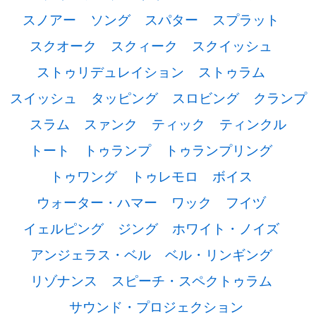
スノアー
ソング
スパター
スプラット
スクオーク
スクィーク
スクイッシュ
ストゥリデュレイション
ストゥラム
スイッシュ
タッピング
スロビング
クランプ
スラム
スァンク
ティック
ティンクル
トート
トゥランプ
トゥランプリング
トゥワング
トゥレモロ
ボイス
ウォーター・ハマー
ワック
フイヅ
イェルピング
ジング
ホワイト・ノイズ
アンジェラス・ベル
ベル・リンギング
リゾナンス
スピーチ・スペクトゥラム
サウンド・プロジェクション