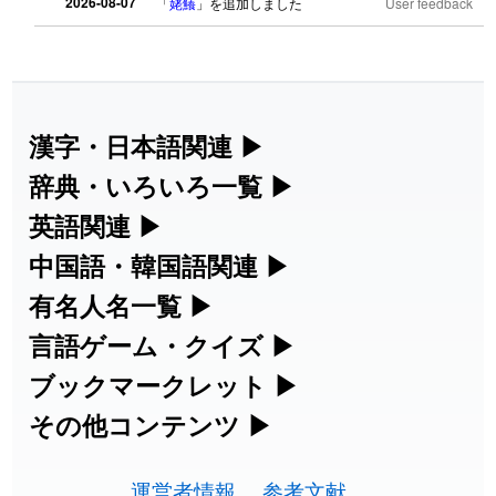
2026-08-07
「
姥鱶
」を追加しました
User feedback
2026-08-06
「
海中公園
」のイメージを追加しまし
User
た
feedback
2026-08-06
「
啗
」のイメージを追加しました
User feedback
漢字・日本語関連
▶
漢字の読み方検索、手書き入力、書き順
辞典・いろいろ一覧
▶
2026-08-06
「
元旦
」のイメージを追加しました
User feedback
練習など、日本語学習に役立つツールを
部首・画数別の漢字一覧、熟語辞典、地
英語関連
▶
2026-08-06
「
矛
」のイメージを追加しました
User feedback
集めています。
名・駅名検索など、各種リファレンスツ
カタカナ語・略語の意味検索、発音記
中国語・韓国語関連
▶
ールです。
2026-08-06
「
旅行客
」のイメージを追加しました
User feedback
号、リスニング練習など英語学習ツール
中国語のピンイン変換、韓国語の手書き
有名人名一覧
▶
人名漢字辞典 - 読み方検索
です。
入力など、アジア言語学習ツールです。
海外セレブやスポーツ選手の名前の読み
言語ゲーム・クイズ
▶
2026-08-06
「
胆石
」のイメージを追加しました
User feedback
部首画数別漢字一覧
手書き漢字入力
方・発音を確認できます。
四字熟語パズルや漢字クイズなど、楽し
ブックマークレット
▶
カタカナ語の意味・発音・類語辞典
手書き中国語入力 変換ツール
2026-08-06
「
下取
」のイメージを追加しました
User feedback
常用漢字一覧
みながら学べるゲームです。
ブラウザに登録して、どのサイトからで
その他コンテンツ
▶
漢字の書き方・書き順 書き取り練習
海外有名人の苗字・名前一覧と発音
2026-08-06
英語の発音記号一覧
「
無性
」のイメージを追加しました
User feedback
ピンイン一覧表
も漢字や英語を検索できる便利ツールで
絵文字の意味、特殊記号の読み方など、
人名用漢字一覧
漢字ゲーム一覧
帳
🔊
す。
運営者情報
参考文献
その他の便利ツールです。
2026-08-06
「
黃
」のイメージを追加しました
User feedback