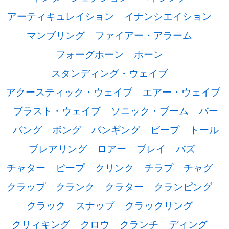
アーティキュレイション
イナンシエイション
マンブリング
ファイアー・アラーム
フォーグホーン
ホーン
スタンディング・ウェイブ
アクースティック・ウェイブ
エアー・ウェイブ
ブラスト・ウェイブ
ソニック・ブーム
バー
バング
ボング
バンギング
ビープ
トール
ブレアリング
ロアー
ブレイ
バズ
チャター
ピープ
クリンク
チラプ
チャグ
クラップ
クランク
クラター
クランピング
クラック
スナップ
クラックリング
クリィキング
クロウ
クランチ
ディング