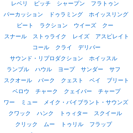
レベリ
ピッチ
シャープン
フラトゥン
パーカッション
ドゥラミング
ホイッスリング
ビート
ラクション
ウイーズ
クー
スナール
ストゥライク
レイズ
アスピレイト
コール
クライ
デリバー
サウンド・リプロダクション
ホイッスル
ランブル
ハウル
ヨープ
サンダー
サフ
スクオール
バーク
クェスト
ベイ
ブリート
ベロウ
チャーク
クェイバー
チャープ
ワー
ミュー
メイク・バイブラント・サウンズ
クワック
ハンク
トゥィター
スクイール
クリック
ムー
トゥリル
フラップ