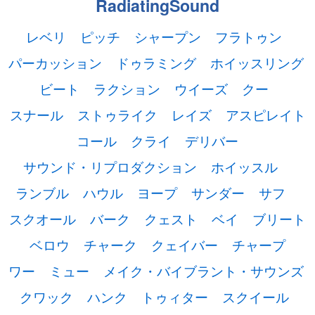
RadiatingSound
レベリ
ピッチ
シャープン
フラトゥン
パーカッション
ドゥラミング
ホイッスリング
ビート
ラクション
ウイーズ
クー
スナール
ストゥライク
レイズ
アスピレイト
コール
クライ
デリバー
サウンド・リプロダクション
ホイッスル
ランブル
ハウル
ヨープ
サンダー
サフ
スクオール
バーク
クェスト
ベイ
ブリート
ベロウ
チャーク
クェイバー
チャープ
ワー
ミュー
メイク・バイブラント・サウンズ
クワック
ハンク
トゥィター
スクイール