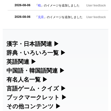
2026-08-06
「
啗
」のイメージを追加しました
User feedback
2026-08-06
「
元旦
」のイメージを追加しました
User feedback
2026-08-06
「
矛
」のイメージを追加しました
User feedback
2026-08-06
「
旅行客
」のイメージを追加しました
User feedback
漢字・日本語関連
▶
漢字の読み方検索、手書き入力、書き順
辞典・いろいろ一覧
▶
2026-08-06
「
胆石
」のイメージを追加しました
User feedback
練習など、日本語学習に役立つツールを
部首・画数別の漢字一覧、熟語辞典、地
英語関連
▶
2026-08-06
「
下取
」のイメージを追加しました
User feedback
集めています。
名・駅名検索など、各種リファレンスツ
カタカナ語・略語の意味検索、発音記
中国語・韓国語関連
▶
ールです。
2026-08-06
「
無性
」のイメージを追加しました
User feedback
号、リスニング練習など英語学習ツール
中国語のピンイン変換、韓国語の手書き
有名人名一覧
▶
人名漢字辞典 - 読み方検索
です。
入力など、アジア言語学習ツールです。
海外セレブやスポーツ選手の名前の読み
言語ゲーム・クイズ
▶
2026-08-06
「
黃
」のイメージを追加しました
User feedback
部首画数別漢字一覧
手書き漢字入力
方・発音を確認できます。
四字熟語パズルや漢字クイズなど、楽し
ブックマークレット
▶
カタカナ語の意味・発音・類語辞典
手書き中国語入力 変換ツール
2026-08-06
「
截
」のイメージを追加しました
User feedback
常用漢字一覧
みながら学べるゲームです。
ブラウザに登録して、どのサイトからで
その他コンテンツ
▶
漢字の書き方・書き順 書き取り練習
海外有名人の苗字・名前一覧と発音
2026-08-06
「
発売
」のイメージを追加しました
User feedback