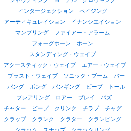
インタージェクション
ペイジング
アーティキュレイション
イナンシエイション
マンブリング
ファイアー・アラーム
フォーグホーン
ホーン
スタンディング・ウェイブ
アクースティック・ウェイブ
エアー・ウェイブ
ブラスト・ウェイブ
ソニック・ブーム
バー
バング
ボング
バンギング
ビープ
トール
ブレアリング
ロアー
ブレイ
バズ
チャター
ピープ
クリンク
チラプ
チャグ
クラップ
クランク
クラター
クランピング
クラック
スナップ
クラックリング