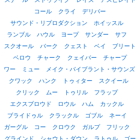
コール
クライ
デリバー
サウンド・リプロダクション
ホイッスル
ランブル
ハウル
ヨープ
サンダー
サフ
スクオール
バーク
クェスト
ベイ
ブリート
ベロウ
チャーク
クェイバー
チャープ
ワー
ミュー
メイク・バイブラント・サウンズ
クワック
ハンク
トゥィター
スクイール
クリック
ムー
トゥリル
フラップ
エクスプロウド
ロウル
ハム
カックル
ブライドゥル
クラックル
ゴブル
ネーイ
ガーグル
コー
クロウク
ガルプ
フリック
グラインド
シャウト・ダウン
ラトゥル
ゴー