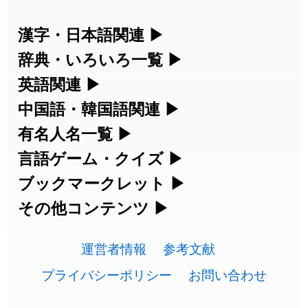
2026-07-24
「
貮
」のイメージを追加しました
User feedback
漢字・日本語関連
▶
2026-07-24
「
誤算
」のイメージを追加しました
User feedback
漢字の読み方検索、手書き入力、書き順
辞典・いろいろ一覧
▶
練習など、日本語学習に役立つツールを
2026-07-24
「
堅牢
」のイメージを追加しました
User feedback
部首・画数別の漢字一覧、熟語辞典、地
英語関連
▶
集めています。
名・駅名検索など、各種リファレンスツ
カタカナ語・略語の意味検索、発音記
中国語・韓国語関連
▶
2026-07-24
「
睦
」のイメージを追加しました
User feedback
ールです。
号、リスニング練習など英語学習ツール
中国語のピンイン変換、韓国語の手書き
有名人名一覧
▶
人名漢字辞典 - 読み方検索
2026-07-24
「
利他
」のイメージを追加しました
User feedback
です。
入力など、アジア言語学習ツールです。
海外セレブやスポーツ選手の名前の読み
言語ゲーム・クイズ
▶
部首画数別漢字一覧
手書き漢字入力
2026-07-24
「
予約料
」のイメージを追加しました
User feedback
方・発音を確認できます。
四字熟語パズルや漢字クイズなど、楽し
ブックマークレット
▶
カタカナ語の意味・発音・類語辞典
手書き中国語入力 変換ツール
常用漢字一覧
みながら学べるゲームです。
ブラウザに登録して、どのサイトからで
その他コンテンツ
▶
2026-07-24
「
性
」のイメージを追加しました
User feedback
漢字の書き方・書き順 書き取り練習
海外有名人の苗字・名前一覧と発音
英語の発音記号一覧
ピンイン一覧表
も漢字や英語を検索できる便利ツールで
絵文字の意味、特殊記号の読み方など、
人名用漢字一覧
漢字ゲーム一覧
帳
2026-07-24
🔊
「
入念
」のイメージを追加しました
User feedback
す。
運営者情報
参考文献
その他の便利ツールです。
英単語リスニングテスト
韓国語手書き入力
2026-07-24
「
欠場
」のイメージを追加しました
User feedback
画数別なまえ漢字一覧
有名人名前読みクイズ（毎日更新）
プライバシーポリシー
お問い合わせ
ひらがなの書き方・書き順
プレミアリーグ選手名一覧
漢字読み方検索ブックマークレット
絵文字の意味と使い方
イメージ化する英単語の覚え方
外国語翻訳ツール
2026-07-24
「
実印
」のイメージを追加しました
User feedback