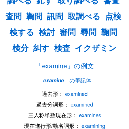
調べる
糺す
取り調べる
審査
査問
鞫問
訊問
取調べる
点検
検する
検討
審問
尋問
鞠問
検分
糾す
検査
イクザミン
「examine」の例文
「
examine
」の筆記体
過去形：
examined
過去分詞形：
examined
三人称単数現在形：
examines
現在進行形/動名詞形：
examining