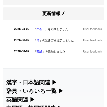
更新情報 ⚡
2026-08-09
「
白石
」を追加しました
User feedback
2026-08-07
「
憚
」の読み方を追加しました
User feedback
2026-08-07
「
芳誠
」を追加しました
User feedback
2026-08-07
「
姥鱶
」を追加しました
User feedback
2026-08-06
「
海中公園
」のイメージを追加しまし
User
た
feedback
漢字・日本語関連
▶
漢字の読み方検索、手書き入力、書き順
辞典・いろいろ一覧
▶
2026-08-06
「
啗
」のイメージを追加しました
User feedback
練習など、日本語学習に役立つツールを
部首・画数別の漢字一覧、熟語辞典、地
英語関連
▶
2026-08-06
「
元旦
」のイメージを追加しました
User feedback
集めています。
名・駅名検索など、各種リファレンスツ