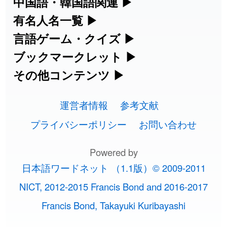
カタカナ語・略語の意味検索、発音記
中国語・韓国語関連
▶
ールです。
2026-08-06
「
矛
」のイメージを追加しました
User feedback
号、リスニング練習など英語学習ツール
中国語のピンイン変換、韓国語の手書き
有名人名一覧
▶
人名漢字辞典 - 読み方検索
です。
入力など、アジア言語学習ツールです。
海外セレブやスポーツ選手の名前の読み
言語ゲーム・クイズ
▶
2026-08-06
「
旅行客
」のイメージを追加しました
User feedback
部首画数別漢字一覧
手書き漢字入力
方・発音を確認できます。
四字熟語パズルや漢字クイズなど、楽し
ブックマークレット
▶
カタカナ語の意味・発音・類語辞典
手書き中国語入力 変換ツール
2026-08-06
「
胆石
」のイメージを追加しました
User feedback
常用漢字一覧
みながら学べるゲームです。
ブラウザに登録して、どのサイトからで
その他コンテンツ
▶
漢字の書き方・書き順 書き取り練習
海外有名人の苗字・名前一覧と発音
2026-08-06
英語の発音記号一覧
「
下取
」のイメージを追加しました
User feedback
ピンイン一覧表
も漢字や英語を検索できる便利ツールで
絵文字の意味、特殊記号の読み方など、
人名用漢字一覧
漢字ゲーム一覧
帳
🔊
す。
運営者情報
参考文献
その他の便利ツールです。
2026-08-06
「
無性
」のイメージを追加しました
User feedback
英単語リスニングテスト
韓国語手書き入力
画数別なまえ漢字一覧
有名人名前読みクイズ（毎日更新）
プライバシーポリシー
お問い合わせ
ひらがなの書き方・書き順
プレミアリーグ選手名一覧
漢字読み方検索ブックマークレット
絵文字の意味と使い方
2026-08-06
「
黃
」のイメージを追加しました
User feedback
イメージ化する英単語の覚え方
外国語翻訳ツール
名前イメージイラスト一覧
Powered by
四字熟語デイリー穴埋めクイズ（毎日
カタカナの書き方・書き順
WEリーグ選手名一覧
2026-08-06
「
截
」のイメージを追加しました
User feedback
英語・カタカナ語意味検索ブックマー
トレンドワード・イメージギャラリ
日本語ワードネット （1.1版）© 2009-2011
英語の意味・発音の違い
更新）
クレット
2026-08-06
イメージ・印象から漢字や熟語を探す
「
発売
」のイメージを追加しました
User feedback
ー
スラングの意味・語源・例文・英語・
東京オリンピック選手名一覧
NICT, 2012-2015 Francis Bond and 2016-2017
略語の正式名称・意味・発音辞典
四字熟語パズルゲーム
類語・反対語辞書
2026-08-06
「
大筋
」のイメージを追加しました
User feedback
Francis Bond, Takayuki Kuribayashi
特殊文字・記号検索ブックマークレッ
画数別名前・地名一覧
手書き記号入力
東京パラリンピック選手名一覧
2026-08-06
「
翌朝
」のイメージを追加しました
User feedback