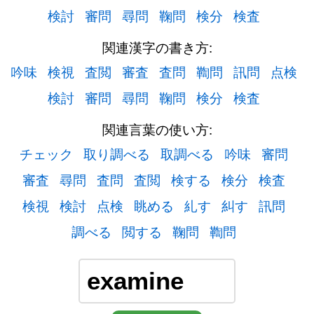
検討
審問
尋問
鞠問
検分
検査
関連漢字の書き方:
吟味
検視
査閲
審査
査問
鞫問
訊問
点検
検討
審問
尋問
鞠問
検分
検査
関連言葉の使い方:
チェック
取り調べる
取調べる
吟味
審問
審査
尋問
査問
査閲
検する
検分
検査
検視
検討
点検
眺める
糺す
糾す
訊問
調べる
閲する
鞠問
鞫問