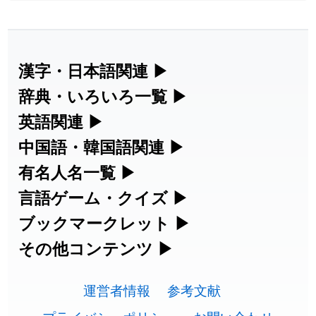
2026-07-24
「
貮
」のイメージを追加しました
User feedback
2026-07-24
「
誤算
」のイメージを追加しました
User feedback
漢字・日本語関連
▶
漢字の読み方検索、手書き入力、書き順
辞典・いろいろ一覧
▶
2026-07-24
「
堅牢
」のイメージを追加しました
User feedback
練習など、日本語学習に役立つツールを
部首・画数別の漢字一覧、熟語辞典、地
英語関連
▶
2026-07-24
「
睦
」のイメージを追加しました
User feedback
集めています。
名・駅名検索など、各種リファレンスツ
カタカナ語・略語の意味検索、発音記
中国語・韓国語関連
▶
2026-07-24
「
利他
」のイメージを追加しました
User feedback
ールです。
号、リスニング練習など英語学習ツール
中国語のピンイン変換、韓国語の手書き
有名人名一覧
▶
人名漢字辞典 - 読み方検索
です。
入力など、アジア言語学習ツールです。
2026-07-24
「
予約料
」のイメージを追加しました
User feedback
海外セレブやスポーツ選手の名前の読み
言語ゲーム・クイズ
▶
部首画数別漢字一覧
手書き漢字入力
方・発音を確認できます。
四字熟語パズルや漢字クイズなど、楽し
ブックマークレット
▶
2026-07-24
「
性
」のイメージを追加しました
User feedback
カタカナ語の意味・発音・類語辞典
手書き中国語入力 変換ツール
常用漢字一覧
みながら学べるゲームです。
ブラウザに登録して、どのサイトからで
その他コンテンツ
▶
漢字の書き方・書き順 書き取り練習
海外有名人の苗字・名前一覧と発音
2026-07-24
「
入念
」のイメージを追加しました
User feedback
英語の発音記号一覧
ピンイン一覧表
も漢字や英語を検索できる便利ツールで
絵文字の意味、特殊記号の読み方など、
人名用漢字一覧
漢字ゲーム一覧
帳
🔊
2026-07-24
「
欠場
」のイメージを追加しました
User feedback
す。
運営者情報
参考文献
その他の便利ツールです。
英単語リスニングテスト
韓国語手書き入力
2026-07-24
「
実印
」のイメージを追加しました
User feedback