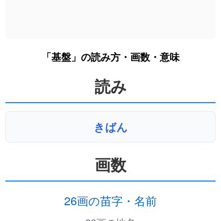
「基盤」の読み方・画数・意味
読み
きばん
画数
26画の苗字・名前