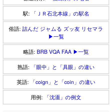
駅:
「ＪＲ石北本線」の駅名
俗語:
詰んだ
ジャムる
ズッ友
リセマラ
▶一覧
略語:
BRB
VQA
FAA
▶一覧
熟語:
「眼中」と「具眼」の違い
英語:
「coign」と「coin」の違い
用例:
「沈湎」の例文