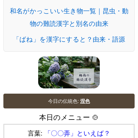
和名がかっこいい生き物一覧｜昆虫・動
物の難読漢字と別名の由来
「ばね」を漢字にすると？由来・語源
今日の伝統色:
涅色
本日のメニュー 🍲
言葉:
「〇〇弄」といえば？