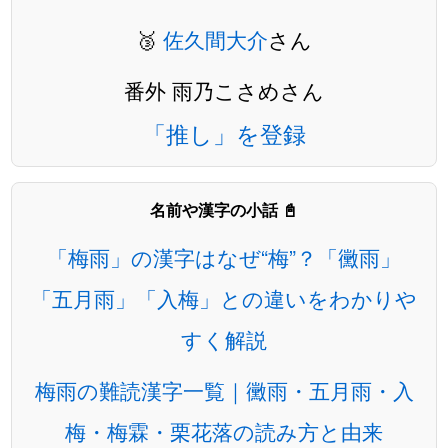
🥉
佐久間大介
さん
番外 雨乃こさめさん
「推し」を登録
名前や漢字の小話 📓
「梅雨」の漢字はなぜ“梅”？「黴雨」
「五月雨」「入梅」との違いをわかりや
すく解説
梅雨の難読漢字一覧｜黴雨・五月雨・入
梅・梅霖・栗花落の読み方と由来