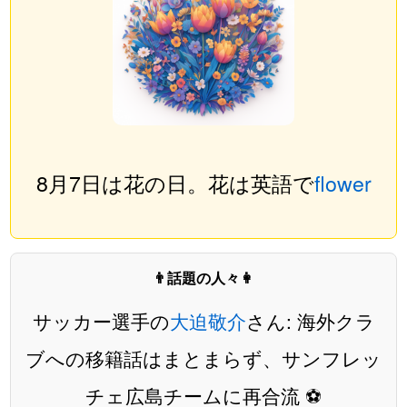
8月7日は花の日。花は英語で
flower
👨話題の人々👩
サッカー選手の
大迫敬介
さん: 海外クラ
ブへの移籍話はまとまらず、サンフレッ
チェ広島チームに再合流 ⚽️