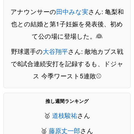
アナウンサーの
田中みな実
さん: 亀梨和
也との結婚と第1子妊娠を発表後、初め
て公の場に登場した。👰
野球選手の
大谷翔平
さん: 敵地カブス戦
で8試合連続安打を記録するも、ドジャ
ス 今季ワースト5連敗⚾️
推し週間ランキング
🥇
道枝駿祐
さん
🥈
藤原丈一郎
さん