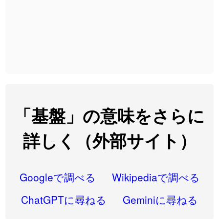
2026-08-06
「
翌朝
」のイメージを追加しました
User feedback
2026-08-06
「
先行
」のイメージを追加しました
User feedback
2026-08-06
「
語弊
」のイメージを追加しました
User feedback
2026-08-06
「
研究熱心
」のイメージを追加しました
User feedback
2026-08-06
「
禰
」のイメージを追加しました
User feedback
「基盤」の意味をさらに
2026-08-06
「
同位
」のイメージを追加しました
User feedback
詳しく（外部サイト）
2026-08-05
「
蘇連
」を追加しました
User feedback
2026-07-30
「
康哲
」の読み方を追加しました
User feedback
Googleで調べる
Wikipediaで調べる
2026-07-24
「
邪鬼
」のイメージを追加しました
User feedback
ChatGPTに尋ねる
Geminiに尋ねる
2026-07-24
「
二匹
」のイメージを追加しました
User feedback