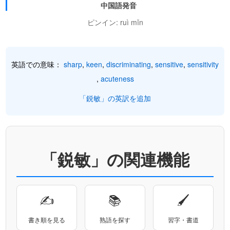
中国語発音
ピンイン: ruì mǐn
英語での意味：
sharp
,
keen
,
discriminating
,
sensitive
,
sensitivity
,
acuteness
「鋭敏」の英訳を追加
「鋭敏」の関連機能
✍
📚
🖌
書き順を見る
熟語を探す
習字・書道