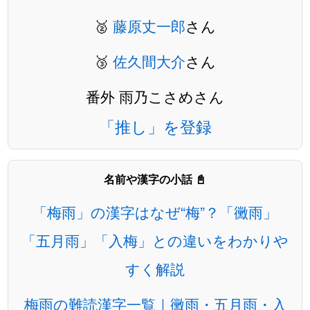
🥈
藤原丈一郎
さん
🥉
佐久間大介
さん
番外 雨乃こさめさん
「推し」を登録
名前や漢字の小話 📓
「梅雨」の漢字はなぜ“梅”？「黴雨」
「五月雨」「入梅」との違いをわかりや
すく解説
梅雨の難読漢字一覧｜黴雨・五月雨・入