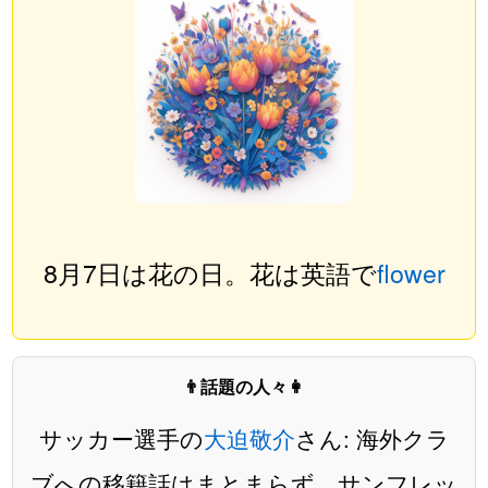
8月7日は花の日。花は英語で
flower
👨話題の人々👩
サッカー選手の
大迫敬介
さん: 海外クラ
ブへの移籍話はまとまらず、サンフレッ