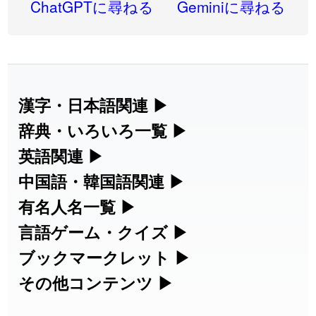
2026-07-24
ChatGPTに尋ねる
Geminiに尋ねる
2026-07-24
「
二匹
」のイメージを追加しました
User feedback
2026-07-24
「
貮
」のイメージを追加しました
User feedback
2026-07-24
「
誤算
」のイメージを追加しました
User feedback
漢字・日本語関連
▶
漢字の読み方検索、手書き入力、書き順
辞典・いろいろ一覧
▶
2026-07-24
「
堅牢
」のイメージを追加しました
User feedback
練習など、日本語学習に役立つツールを
部首・画数別の漢字一覧、熟語辞典、地
英語関連
▶
2026-07-24
「
睦
」のイメージを追加しました
User feedback
集めています。
名・駅名検索など、各種リファレンスツ
カタカナ語・略語の意味検索、発音記
中国語・韓国語関連
▶
2026-07-24
「
利他
」のイメージを追加しました
User feedback
ールです。
号、リスニング練習など英語学習ツール
中国語のピンイン変換、韓国語の手書き
有名人名一覧
▶
人名漢字辞典 - 読み方検索
です。
入力など、アジア言語学習ツールです。
2026-07-24
「
予約料
」のイメージを追加しました
User feedback
海外セレブやスポーツ選手の名前の読み
言語ゲーム・クイズ
▶
部首画数別漢字一覧
手書き漢字入力
方・発音を確認できます。
四字熟語パズルや漢字クイズなど、楽し
ブックマークレット
▶
2026-07-24
「
性
」のイメージを追加しました
User feedback
カタカナ語の意味・発音・類語辞典
手書き中国語入力 変換ツール
常用漢字一覧
みながら学べるゲームです。
ブラウザに登録して、どのサイトからで
その他コンテンツ
▶
漢字の書き方・書き順 書き取り練習
海外有名人の苗字・名前一覧と発音
2026-07-24
「
入念
」のイメージを追加しました
User feedback
英語の発音記号一覧
ピンイン一覧表
も漢字や英語を検索できる便利ツールで
絵文字の意味、特殊記号の読み方など、
人名用漢字一覧
漢字ゲーム一覧
帳