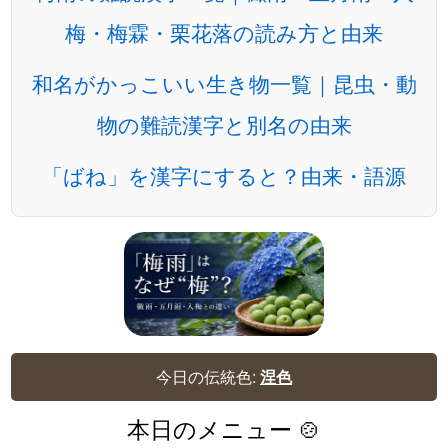
梅・梅霖・栗花落の読み方と由来
和名がかっこいい生き物一覧｜昆虫・動
物の難読漢字と別名の由来
「ばね」を漢字にすると？由来・語源
今日の伝統色:
涅色
本日のメニュー 🍲