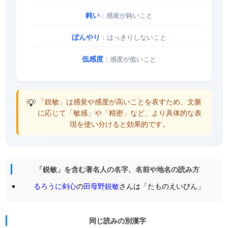
鈍い
：感覚が鈍いこと
ぼんやり
：はっきりしないこと
低感度
：感度が低いこと
💡
「鋭敏」は感覚や感度が高いことを表すため、文脈
に応じて「敏感」や「精密」など、より具体的な表
現を使い分けると効果的です。
「鋭敏」を含む著名人の名字、名前や地名の読み方
るろうに剣心
の
田母野鋭敏
さんは「たものえいびん」
同じ読みの別漢字