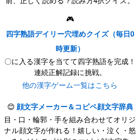
前、正しく読める？読み方4択クイズ。
🎮
四字熟語デイリー穴埋めクイズ（毎日0
時更新）
〇に入る漢字を当てて四字熟語を完成！
連続正解記録に挑戦。
他の漢字ゲーム一覧はこちら
😊
顔文字メーカー＆コピペ顔文字辞典
目・口・輪郭・手を組み合わせてオリジ
ナル顔文字が作れる！嬉しい・泣く・怒