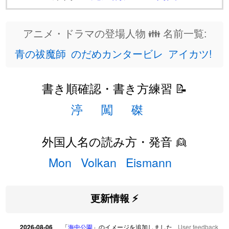
アニメ・ドラマの登場人物 👪 名前一覧:
青の祓魔師
のだめカンタービレ
アイカツ!
書き順確認・書き方練習 📝
渟
闖
磔
外国人名の読み方・発音 👱
Mon
Volkan
Eismann
更新情報 ⚡
2026-08-06
「
海中公園
」のイメージを追加しました
User feedback