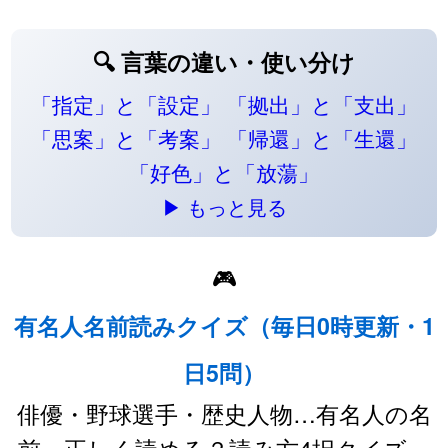
🔍 言葉の違い・使い分け
「指定」と「設定」
「拠出」と「支出」
「思案」と「考案」
「帰還」と「生還」
「好色」と「放蕩」
▶ もっと見る
🎮
有名人名前読みクイズ（毎日0時更新・1
日5問）
俳優・野球選手・歴史人物…有名人の名