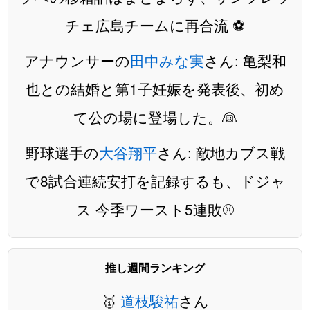
チェ広島チームに再合流 ⚽️
アナウンサーの
田中みな実
さん: 亀梨和
也との結婚と第1子妊娠を発表後、初め
て公の場に登場した。👰
野球選手の
大谷翔平
さん: 敵地カブス戦
で8試合連続安打を記録するも、ドジャ
ス 今季ワースト5連敗⚾️
推し週間ランキング
🥇
道枝駿祐
さん