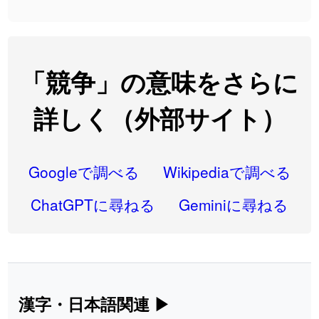
2026-08-06
「
大筋
」のイメージを追加しました
User feedback
2026-08-06
「
翌朝
」のイメージを追加しました
User feedback
2026-08-06
「
先行
」のイメージを追加しました
User feedback
「競争」の意味をさらに
2026-08-06
「
語弊
」のイメージを追加しました
User feedback
詳しく（外部サイト）
2026-08-06
「
研究熱心
」のイメージを追加しました
User feedback
2026-08-06
「
禰
」のイメージを追加しました
User feedback
Googleで調べる
Wikipediaで調べる
2026-08-06
「
同位
」のイメージを追加しました
User feedback
ChatGPTに尋ねる
Geminiに尋ねる
2026-08-05
「
蘇連
」を追加しました
User feedback
2026-07-30
「
康哲
」の読み方を追加しました
User feedback
2026-07-24
「
邪鬼
」のイメージを追加しました
User feedback
漢字・日本語関連
▶