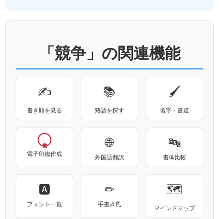
「競争」の関連機能
✍
📚
🖌
書き順を見る
熟語を探す
習字・書道
🌐
🔤
電子印鑑作成
外国語翻訳
書体比較
🅰
✏
🗺
フォント一覧
手書き風
マインドマップ