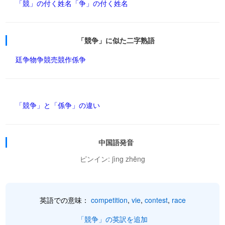
「競」の付く姓名
「争」の付く姓名
「競争」に似た二字熟語
廷争
物争
競売
競作
係争
「競争」と「係争」の違い
中国語発音
ピンイン: jìng zhēng
英語での意味：
competition
,
vie
,
contest
,
race
「競争」の英訳を追加