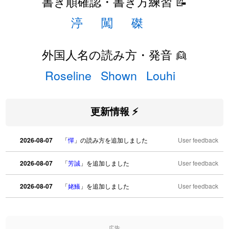
書き順確認・書き方練習 📝
渟
闖
磔
外国人名の読み方・発音 👱
Roseline
Shown
Louhi
更新情報 ⚡
2026-08-07
「
憚
」の読み方を追加しました
User feedback
2026-08-07
「
芳誠
」を追加しました
User feedback
2026-08-07
「
姥鱶
」を追加しました
User feedback
2026-08-06
「
海中公園
」のイメージを追加しました
User feedback
広告