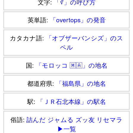
文字:
「∛」の呼び方
英単語:
「overtops」の発音
カタカナ語:
「オブザーバンシズ」のス
ペル
国:
「モロッコ 🇲🇦」の地名
都道府県:
「福島県」の地名
駅:
「ＪＲ石北本線」の駅名
俗語:
詰んだ
ジャムる
ズッ友
リセマラ
▶一覧