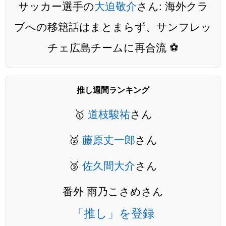
サッカー選手の
大迫敬介
さん: 海外クラ
ブへの移籍話はまとまらず、サンフレッ
チェ広島チームに再合流 ⚽️
推し週間ランキング
🥇
道枝駿祐
さん
🥈
藤原丈一郎
さん
🥉
佐久間大介
さん
番外 雨乃こさめさん
「推し」を登録