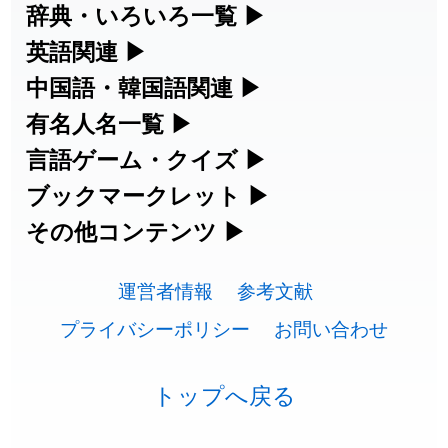
漢字の読み方検索、手書き入力、書き順
辞典・いろいろ一覧
▶
2026-07-24
「
二匹
」のイメージを追加しました
User feedback
練習など、日本語学習に役立つツールを
部首・画数別の漢字一覧、熟語辞典、地
英語関連
▶
2026-07-24
「
貮
」のイメージを追加しました
User feedback
集めています。
名・駅名検索など、各種リファレンスツ
カタカナ語・略語の意味検索、発音記
中国語・韓国語関連
▶
2026-07-24
「
誤算
」のイメージを追加しました
User feedback
ールです。
号、リスニング練習など英語学習ツール
中国語のピンイン変換、韓国語の手書き
有名人名一覧
▶
人名漢字辞典 - 読み方検索
です。
入力など、アジア言語学習ツールです。
2026-07-24
「
堅牢
」のイメージを追加しました
User feedback
海外セレブやスポーツ選手の名前の読み
言語ゲーム・クイズ
▶
部首画数別漢字一覧
手書き漢字入力
方・発音を確認できます。
四字熟語パズルや漢字クイズなど、楽し
ブックマークレット
▶
2026-07-24
「
睦
」のイメージを追加しました
User feedback
カタカナ語の意味・発音・類語辞典
手書き中国語入力 変換ツール
常用漢字一覧
みながら学べるゲームです。
ブラウザに登録して、どのサイトからで
その他コンテンツ
▶
漢字の書き方・書き順 書き取り練習
海外有名人の苗字・名前一覧と発音
2026-07-24
「
利他
」のイメージを追加しました
User feedback
英語の発音記号一覧
ピンイン一覧表
も漢字や英語を検索できる便利ツールで
絵文字の意味、特殊記号の読み方など、
人名用漢字一覧
漢字ゲーム一覧
帳
🔊
2026-07-24
「
予約料
」のイメージを追加しました
User feedback
す。
運営者情報
参考文献
その他の便利ツールです。
英単語リスニングテスト
韓国語手書き入力
画数別なまえ漢字一覧
有名人名前読みクイズ（毎日更新）
プライバシーポリシー
お問い合わせ
2026-07-24
「
性
」のイメージを追加しました
User feedback
ひらがなの書き方・書き順
プレミアリーグ選手名一覧
漢字読み方検索ブックマークレット
絵文字の意味と使い方
イメージ化する英単語の覚え方
外国語翻訳ツール
2026-07-24
「
入念
」のイメージを追加しました
User feedback
名前イメージイラスト一覧
四字熟語デイリー穴埋めクイズ（毎日
カタカナの書き方・書き順
WEリーグ選手名一覧
トップへ戻る
英語・カタカナ語意味検索ブックマー
トレンドワード・イメージギャラリ
英語の意味・発音の違い
2026-07-24
「
欠場
」のイメージを追加しました
User feedback
更新）
クレット
イメージ・印象から漢字や熟語を探す
ー
スラングの意味・語源・例文・英語・
東京オリンピック選手名一覧