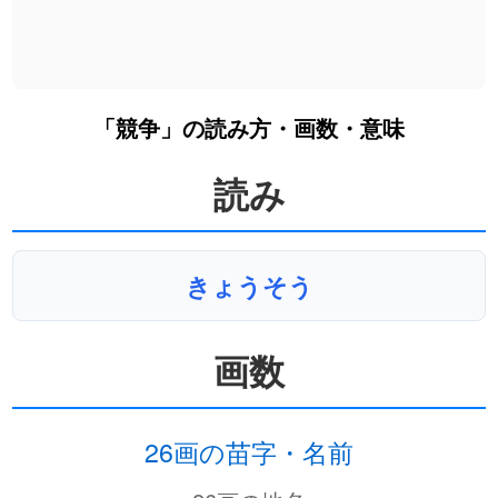
「競争」の読み方・画数・意味
読み
きょうそう
画数
26画の苗字・名前