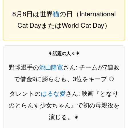
8月8日は世界
猫
の日（International
Cat DayまたはWorld Cat Day）
👨話題の人々👩
野球選手の
池山隆寛
さん: チームが7連敗
で借金9に膨らむも、3位をキープ ⚾️
タレントの
はるな愛
さん: 映画『となり
のとらんす少女ちゃん』で初の母親役を
演じる。👩