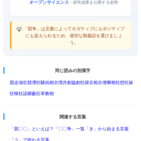
オープンサイエンス
：研究成果を公開する姿勢
💡
「競争」は文脈によってネガティブにもポジティブ
にも捉えられるため、適切な類義語を選びましょ
う。
同じ読みの別漢字
競走
強壮
競漕
狂騒
凶相
京増
共創
協創
狂躁
京相
京僧
卿相
狂想
狂燥
狂噪
狂譟
郷藪
狂草
教相
関連する言葉
「競〇〇」といえば？
「〇〇争」一覧
「き」から始まる言葉
「う」で終わる言葉