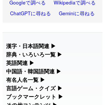
2026-08-06
「
禰
」のイメージを追加しました
User feedback
Googleで調べる
Wikipediaで調べる
2026-08-06
「
同位
」のイメージを追加しました
User feedback
ChatGPTに尋ねる
Geminiに尋ねる
2026-08-05
「
蘇連
」を追加しました
User feedback
2026-07-30
「
康哲
」の読み方を追加しました
User feedback
2026-07-24
「
邪鬼
」のイメージを追加しました
User feedback
漢字・日本語関連
▶
漢字の読み方検索、手書き入力、書き順
辞典・いろいろ一覧
▶
2026-07-24
「
二匹
」のイメージを追加しました
User feedback
練習など、日本語学習に役立つツールを
部首・画数別の漢字一覧、熟語辞典、地
英語関連
▶
2026-07-24
「
貮
」のイメージを追加しました
User feedback
集めています。
名・駅名検索など、各種リファレンスツ
カタカナ語・略語の意味検索、発音記
中国語・韓国語関連
▶
2026-07-24
「
誤算
」のイメージを追加しました
User feedback
ールです。
号、リスニング練習など英語学習ツール
中国語のピンイン変換、韓国語の手書き
有名人名一覧
▶
人名漢字辞典 - 読み方検索
です。
入力など、アジア言語学習ツールです。
2026-07-24
「
堅牢
」のイメージを追加しました
User feedback
海外セレブやスポーツ選手の名前の読み
言語ゲーム・クイズ
▶
部首画数別漢字一覧
手書き漢字入力
方・発音を確認できます。
四字熟語パズルや漢字クイズなど、楽し
ブックマークレット
▶
2026-07-24
「
睦
」のイメージを追加しました
User feedback
カタカナ語の意味・発音・類語辞典
手書き中国語入力 変換ツール
常用漢字一覧
みながら学べるゲームです。
ブラウザに登録して、どのサイトからで
その他コンテンツ
▶