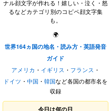
ナル顔文字が作れる！嬉しい・泣く・怒
るなどカテゴリ別のコピペ顔文字集
も。
🌍
世界164ヵ国の地名・読み方・英語発音
ガイド
アメリカ
・
イギリス
・
フランス
・
ドイツ
・
中国
・
韓国
など各国の都市名を
収録
今日は何の日