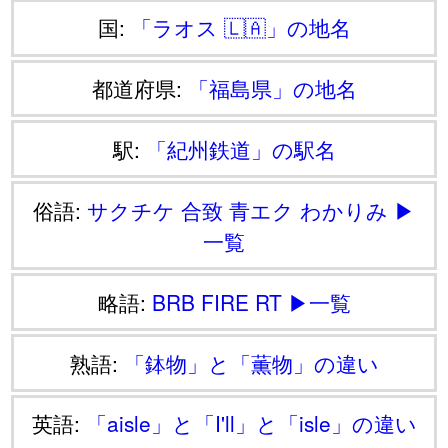
国:
「ラオス 🇱🇦」の地名
都道府県:
「福島県」の地名
駅:
「紀州鉄道」の駅名
俗語:
サクチケ
合致
青エク
わかりみ
▶
一覧
略語:
BRB
FIRE
RT
▶一覧
熟語:
「鉢物」と「薫物」の違い
英語:
「aisle」と「I'll」と「isle」の違い