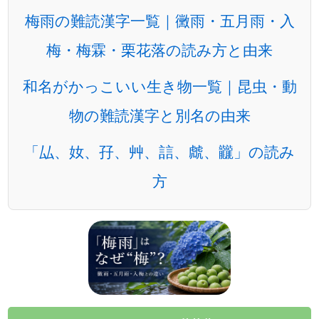
梅雨の難読漢字一覧｜黴雨・五月雨・入
梅・梅霖・栗花落の読み方と由来
和名がかっこいい生き物一覧｜昆虫・動
物の難読漢字と別名の由来
「厸、奻、孖、艸、誩、虤、龖」の読み
方