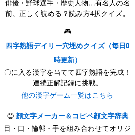
俳優・野球選手・歴史人物…有名人の名
前、正しく読める？読み方4択クイズ。
🎮
四字熟語デイリー穴埋めクイズ（毎日0
時更新）
〇に入る漢字を当てて四字熟語を完成！
連続正解記録に挑戦。
他の漢字ゲーム一覧はこちら
😊
顔文字メーカー＆コピペ顔文字辞典
目・口・輪郭・手を組み合わせてオリジ