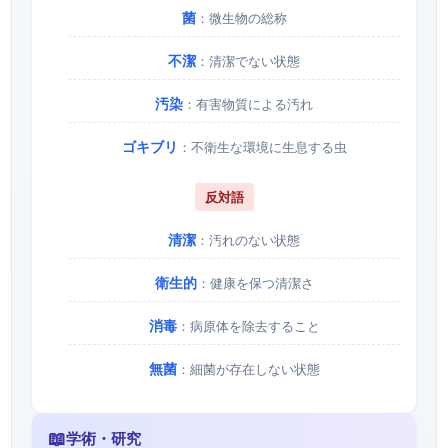
菌
：微生物の総称
不潔
：清潔でない状態
汚染
：有害物質による汚れ
ゴキブリ
：不衛生な環境に生息する虫
反対語
清潔
：汚れのない状態
衛生的
：健康を保つ清潔さ
消毒
：病原体を除去すること
無菌
：細菌が存在しない状態
📖
学術・研究