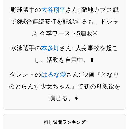
野球選手の
大谷翔平
さん: 敵地カブス戦
で8試合連続安打を記録するも、ドジャ
ス 今季ワースト5連敗⚾️
水泳選手の
本多灯
さん: 人身事故を起こ
し、活動を自粛中。⏸️
タレントの
はるな愛
さん: 映画『となり
のとらんす少女ちゃん』で初の母親役を
演じる。👩
推し週間ランキング