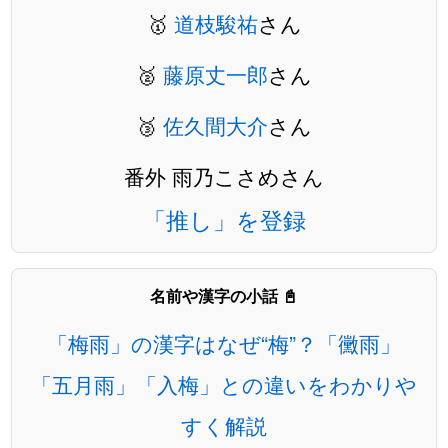
🥇
道枝駿祐
さん
🥈
藤原丈一郎
さん
🥉
佐久間大介
さん
番外 雨乃こさめさん
「推し」を登録
名前や漢字の小話 📓
「梅雨」の漢字はなぜ“梅”？「黴雨」
「五月雨」「入梅」との違いをわかりや
すく解説