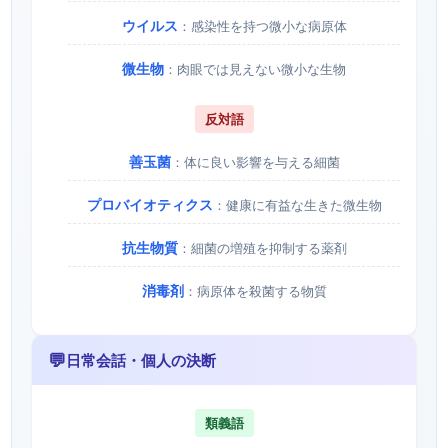
ウイルス
：感染性を持つ微小な病原体
微生物
：肉眼では見えない微小な生物
反対語
善玉菌
：体に良い影響を与える細菌
プロバイオティクス
：健康に有益な生きた微生物
抗生物質
：細菌の増殖を抑制する薬剤
消毒剤
：病原体を殺菌する物質
💬
日常会話・個人の決断
類義語