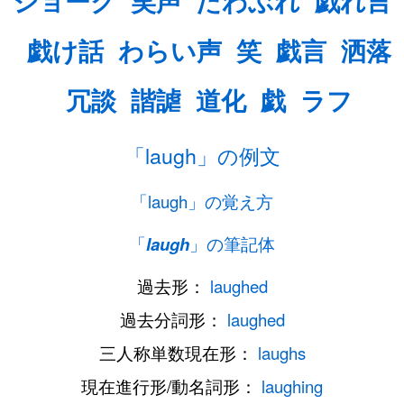
ジョーク
笑声
たわぶれ
戯れ言
戯け話
わらい声
笑
戯言
洒落
冗談
諧謔
道化
戯
ラフ
「laugh」の例文
「laugh」の覚え方
「
laugh
」の筆記体
過去形：
laughed
過去分詞形：
laughed
三人称単数現在形：
laughs
現在進行形/動名詞形：
laughing