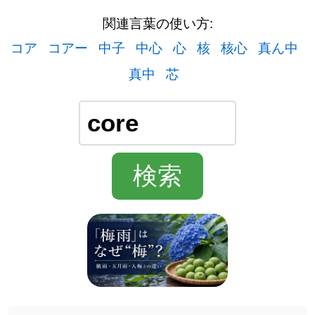
関連言葉の使い方:
コア
コアー
中子
中心
心
核
核心
真ん中
真中
芯