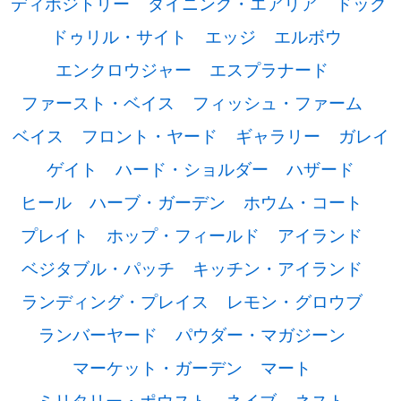
ディポジトリー
ダイニング・エアリア
ドック
ドゥリル・サイト
エッジ
エルボウ
エンクロウジャー
エスプラナード
ファースト・ベイス
フィッシュ・ファーム
ベイス
フロント・ヤード
ギャラリー
ガレイ
ゲイト
ハード・ショルダー
ハザード
ヒール
ハーブ・ガーデン
ホウム・コート
プレイト
ホップ・フィールド
アイランド
ベジタブル・パッチ
キッチン・アイランド
ランディング・プレイス
レモン・グロウブ
ランバーヤード
パウダー・マガジーン
マーケット・ガーデン
マート
ミリタリー・ポウスト
ネイブ
ネスト