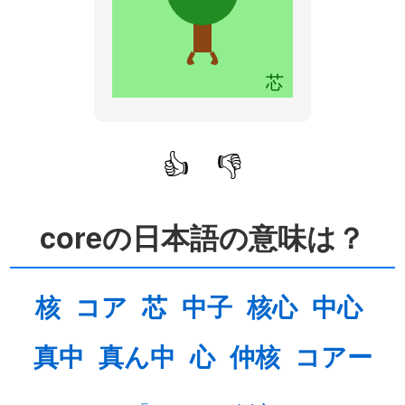
芯
👍
👎
coreの日本語の意味は？
核
コア
芯
中子
核心
中心
真中
真ん中
心
仲核
コアー