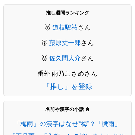
推し週間ランキング
🥇
道枝駿祐
さん
🥈
藤原丈一郎
さん
🥉
佐久間大介
さん
番外 雨乃こさめさん
「推し」を登録
名前や漢字の小話 📓
「梅雨」の漢字はなぜ“梅”？「黴雨」