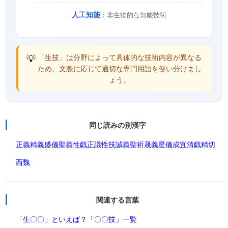
人工知能
：非生物的な知能技術
💡
「生技」は分野によって具体的な技術内容が異なる
ため、文脈に応じて適切な専門用語を使い分けまし
ょう。
同じ読みの別漢字
正義
精義
盛儀
聖義
性戯
正議
性技
誠義
聖祈
晟義
星儀
成宜
清戯
精切
西魏
関連する言葉
「生〇〇」といえば？
「〇〇技」一覧