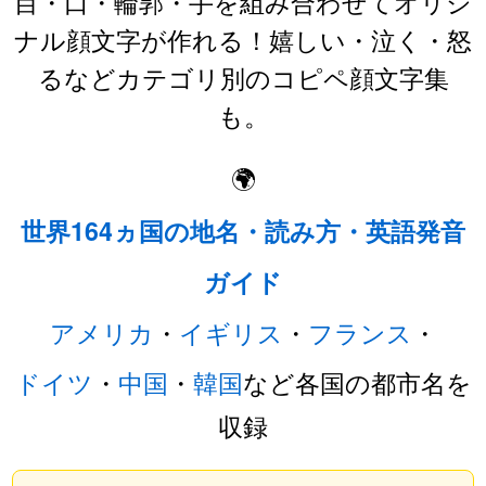
目・口・輪郭・手を組み合わせてオリジ
ナル顔文字が作れる！嬉しい・泣く・怒
るなどカテゴリ別のコピペ顔文字集
も。
🌍
世界164ヵ国の地名・読み方・英語発音
ガイド
アメリカ
・
イギリス
・
フランス
・
ドイツ
・
中国
・
韓国
など各国の都市名を
収録