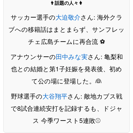
👨話題の人々👩
サッカー選手の
大迫敬介
さん: 海外クラ
ブへの移籍話はまとまらず、サンフレッ
チェ広島チームに再合流 ⚽️
アナウンサーの
田中みな実
さん: 亀梨和
也との結婚と第1子妊娠を発表後、初め
て公の場に登場した。👰
野球選手の
大谷翔平
さん: 敵地カブス戦
で8試合連続安打を記録するも、ドジャ
ス 今季ワースト5連敗⚾️