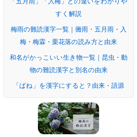
「五月雨」「入梅」との違いをわかりや
すく解説
梅雨の難読漢字一覧｜黴雨・五月雨・入
梅・梅霖・栗花落の読み方と由来
和名がかっこいい生き物一覧｜昆虫・動
物の難読漢字と別名の由来
「ばね」を漢字にすると？由来・語源