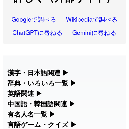
2026-07-22
「
高収入
」のイメージを追加しました
User feedback
2026-07-22
「
実施
」のイメージを追加しました
User feedback
Googleで調べる
Wikipediaで調べる
2026-07-22
「
選手
」のイメージを追加しました
User feedback
ChatGPTに尋ねる
Geminiに尋ねる
2026-07-22
「
即金
」のイメージを追加しました
User feedback
2026-07-22
「
荊
」のイメージを追加しました
User feedback
2026-07-22
「
短命
」のイメージを追加しました
User feedback
漢字・日本語関連
▶
漢字の読み方検索、手書き入力、書き順
辞典・いろいろ一覧
▶
2026-07-22
「
相対
」のイメージを追加しました
User feedback
練習など、日本語学習に役立つツールを
部首・画数別の漢字一覧、熟語辞典、地
英語関連
▶
2026-07-22
「
悪質
」のイメージを追加しました
User feedback
集めています。
名・駅名検索など、各種リファレンスツ
カタカナ語・略語の意味検索、発音記
中国語・韓国語関連
▶
2026-07-22
「
葦
」のイメージを追加しました
User feedback
ールです。
号、リスニング練習など英語学習ツール
中国語のピンイン変換、韓国語の手書き
有名人名一覧
▶
人名漢字辞典 - 読み方検索
です。
入力など、アジア言語学習ツールです。
2026-07-22
「
水曜日
」のイメージを追加しました
User feedback
海外セレブやスポーツ選手の名前の読み
言語ゲーム・クイズ
▶
部首画数別漢字一覧