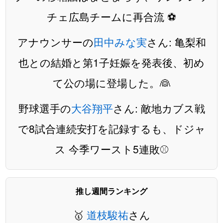
チェ広島チームに再合流 ⚽️
アナウンサーの
田中みな実
さん: 亀梨和
也との結婚と第1子妊娠を発表後、初め
て公の場に登場した。👰
野球選手の
大谷翔平
さん: 敵地カブス戦
で8試合連続安打を記録するも、ドジャ
ス 今季ワースト5連敗⚾️
推し週間ランキング
🥇
道枝駿祐
さん