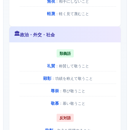
無視
：相手にしないこと
軽蔑
：軽く見て蔑むこと
🏛️
政治・外交・社会
類義語
礼賛
：称賛して敬うこと
顕彰
：功績を称えて敬うこと
尊崇
：尊び敬うこと
敬慕
：慕い敬うこと
反対語