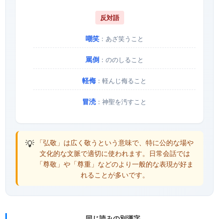
反対語
嘲笑
：あざ笑うこと
罵倒
：ののしること
軽侮
：軽んじ侮ること
冒涜
：神聖を汚すこと
💡
「弘敬」は広く敬うという意味で、特に公的な場や
文化的な文脈で適切に使われます。日常会話では
「尊敬」や「尊重」などのより一般的な表現が好ま
れることが多いです。
同じ読みの別漢字