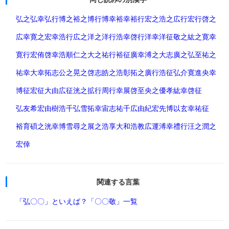
弘之
弘幸
弘行
博之
裕之
博行
博幸
裕幸
裕行
宏之
浩之
広行
宏行
啓之
広幸
寛之
宏幸
浩行
広之
洋之
洋行
浩幸
啓行
洋幸
洋征
敬之
紘之
寛幸
寛行
宏侑
啓幸
浩順
仁之
大之
祐行
裕征
廣幸
溥之
大志
廣之
弘至
祐之
祐幸
大幸
拓志
公之
晃之
啓志
皓之
浩彰
拓之
廣行
浩征
弘介
寛進
央幸
博征
宏征
大由
広征
洸之
拡行
周行
幸展
啓至
央之
優孝
紘幸
啓征
弘友希
宏由樹
浩千
弘雪
拓幸
宙志
祐千
広由紀
宏先
博以
玄幸
祐征
裕育
碩之
洸幸
博雪
尋之
展之
浩享
大和
浩教
広運
溥幸
禮行
汪之
潤之
宏倖
関連する言葉
「弘〇〇」といえば？
「〇〇敬」一覧