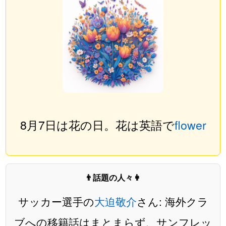
8月7日は花の日。花は英語で
flower
👨話題の人々👩
サッカー選手の
大迫敬介
さん: 海外クラ
ブへの移籍話はまとまらず、サンフレッ