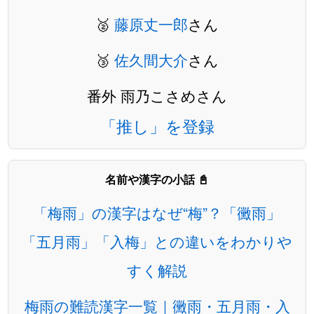
🥈
藤原丈一郎
さん
🥉
佐久間大介
さん
番外 雨乃こさめさん
「推し」を登録
名前や漢字の小話 📓
「梅雨」の漢字はなぜ“梅”？「黴雨」
「五月雨」「入梅」との違いをわかりや
すく解説
梅雨の難読漢字一覧｜黴雨・五月雨・入