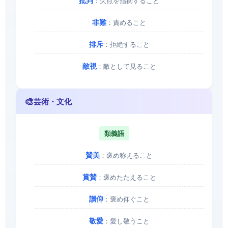
批判
：欠点を指摘すること
非難
：責めること
排斥
：拒絶すること
敵視
：敵として見ること
🎨
芸術・文化
類義語
賛美
：褒め称えること
賞賛
：褒めたたえること
讃仰
：褒め仰ぐこと
敬愛
：愛し敬うこと