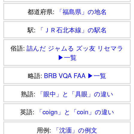
都道府県:
「福島県」の地名
駅:
「ＪＲ石北本線」の駅名
俗語:
詰んだ
ジャムる
ズッ友
リセマラ
▶一覧
略語:
BRB
VQA
FAA
▶一覧
熟語:
「眼中」と「具眼」の違い
英語:
「coign」と「coin」の違い
用例:
「沈湎」の例文