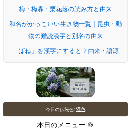
梅・梅霖・栗花落の読み方と由来
和名がかっこいい生き物一覧｜昆虫・動
物の難読漢字と別名の由来
「ばね」を漢字にすると？由来・語源
今日の伝統色:
涅色
本日のメニュー 🍲