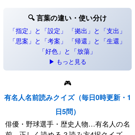
🔍 言葉の違い・使い分け
「指定」と「設定」
「拠出」と「支出」
「思案」と「考案」
「帰還」と「生還」
「好色」と「放蕩」
▶ もっと見る
🎮
有名人名前読みクイズ（毎日0時更新・1
日5問）
俳優・野球選手・歴史人物…有名人の名
前、正しく読める？読み方4択クイズ。