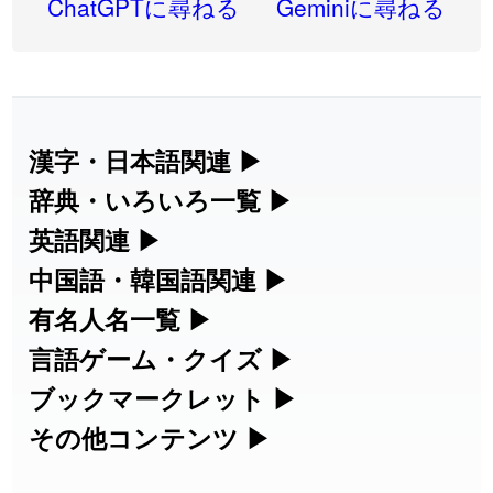
ChatGPTに尋ねる
Geminiに尋ねる
2026-07-24
「
二匹
」のイメージを追加しました
User feedback
2026-07-24
「
貮
」のイメージを追加しました
User feedback
2026-07-24
「
誤算
」のイメージを追加しました
User feedback
漢字・日本語関連
▶
漢字の読み方検索、手書き入力、書き順
辞典・いろいろ一覧
▶
2026-07-24
「
堅牢
」のイメージを追加しました
User feedback
練習など、日本語学習に役立つツールを
部首・画数別の漢字一覧、熟語辞典、地
英語関連
▶
2026-07-24
「
睦
」のイメージを追加しました
User feedback
集めています。
名・駅名検索など、各種リファレンスツ
カタカナ語・略語の意味検索、発音記
中国語・韓国語関連
▶
2026-07-24
「
利他
」のイメージを追加しました
User feedback
ールです。
号、リスニング練習など英語学習ツール
中国語のピンイン変換、韓国語の手書き
有名人名一覧
▶
人名漢字辞典 - 読み方検索
です。
入力など、アジア言語学習ツールです。
2026-07-24
「
予約料
」のイメージを追加しました
User feedback
海外セレブやスポーツ選手の名前の読み
言語ゲーム・クイズ
▶
部首画数別漢字一覧
手書き漢字入力
方・発音を確認できます。
四字熟語パズルや漢字クイズなど、楽し
ブックマークレット
▶
2026-07-24
「
性
」のイメージを追加しました
User feedback
カタカナ語の意味・発音・類語辞典
手書き中国語入力 変換ツール
常用漢字一覧
みながら学べるゲームです。
ブラウザに登録して、どのサイトからで
その他コンテンツ
▶
漢字の書き方・書き順 書き取り練習
海外有名人の苗字・名前一覧と発音
2026-07-24
「
入念
」のイメージを追加しました
User feedback
英語の発音記号一覧
ピンイン一覧表
も漢字や英語を検索できる便利ツールで
絵文字の意味、特殊記号の読み方など、
人名用漢字一覧
漢字ゲーム一覧
帳
🔊
2026-07-24
「
欠場
」のイメージを追加しました
User feedback