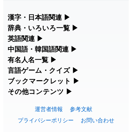
2026-08-06
「
旅行客
」のイメージを追加しました
User feedback
漢字・日本語関連
▶
漢字の読み方検索、手書き入力、書き順
辞典・いろいろ一覧
▶
2026-08-06
「
胆石
」のイメージを追加しました
User feedback
練習など、日本語学習に役立つツールを
部首・画数別の漢字一覧、熟語辞典、地
英語関連
▶
2026-08-06
「
下取
」のイメージを追加しました
User feedback
集めています。
名・駅名検索など、各種リファレンスツ
カタカナ語・略語の意味検索、発音記
中国語・韓国語関連
▶
ールです。
2026-08-06
「
無性
」のイメージを追加しました
User feedback
号、リスニング練習など英語学習ツール
中国語のピンイン変換、韓国語の手書き
有名人名一覧
▶
人名漢字辞典 - 読み方検索
です。
入力など、アジア言語学習ツールです。
海外セレブやスポーツ選手の名前の読み
言語ゲーム・クイズ
▶
2026-08-06
「
黃
」のイメージを追加しました
User feedback
部首画数別漢字一覧
手書き漢字入力
方・発音を確認できます。
四字熟語パズルや漢字クイズなど、楽し
ブックマークレット
▶
カタカナ語の意味・発音・類語辞典
手書き中国語入力 変換ツール
2026-08-06
「
截
」のイメージを追加しました
User feedback
常用漢字一覧
みながら学べるゲームです。
ブラウザに登録して、どのサイトからで
その他コンテンツ
▶
漢字の書き方・書き順 書き取り練習
海外有名人の苗字・名前一覧と発音
2026-08-06
英語の発音記号一覧
「
発売
」のイメージを追加しました
User feedback
ピンイン一覧表
も漢字や英語を検索できる便利ツールで
絵文字の意味、特殊記号の読み方など、
人名用漢字一覧
漢字ゲーム一覧
帳
🔊
す。
運営者情報
参考文献
その他の便利ツールです。
2026-08-06
「
大筋
」のイメージを追加しました
User feedback
英単語リスニングテスト
韓国語手書き入力
画数別なまえ漢字一覧
有名人名前読みクイズ（毎日更新）
プライバシーポリシー
お問い合わせ
ひらがなの書き方・書き順
プレミアリーグ選手名一覧
漢字読み方検索ブックマークレット
絵文字の意味と使い方
2026-08-06
「
翌朝
」のイメージを追加しました
User feedback
イメージ化する英単語の覚え方