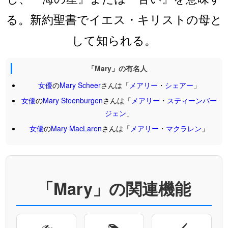
る。新約聖書でイエス・キリストの母と
して知られる。
「Mary」の有名人
女優
の
Mary
Scheer
さんは「
メアリー
・
シェアー
」
女優
の
Mary
Steenburgen
さんは「
メアリー
・
スティーンバー
ジェン
」
女優
の
Mary
MacLaren
さんは「
メアリー
・
マクラレン
」
「Mary」の関連機能