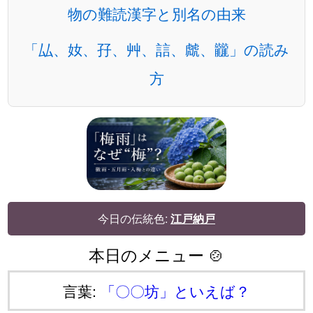
物の難読漢字と別名の由来
「厸、奻、孖、艸、誩、虤、龖」の読み
方
今日の伝統色:
江戸納戸
本日のメニュー 🍲
言葉:
「〇〇坊」といえば？