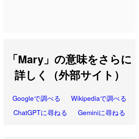
2026-08-06
「
発売
」のイメージを追加しました
User feedback
2026-08-06
「
大筋
」のイメージを追加しました
User feedback
2026-08-06
「
翌朝
」のイメージを追加しました
User feedback
2026-08-06
「
先行
」のイメージを追加しました
User feedback
「Mary」の意味をさらに
2026-08-06
「
語弊
」のイメージを追加しました
User feedback
詳しく（外部サイト）
2026-08-06
「
研究熱心
」のイメージを追加しました
User feedback
2026-08-06
「
禰
」のイメージを追加しました
User feedback
Googleで調べる
Wikipediaで調べる
2026-08-06
「
同位
」のイメージを追加しました
User feedback
ChatGPTに尋ねる
Geminiに尋ねる
2026-08-05
「
蘇連
」を追加しました
User feedback
2026-07-30
「
康哲
」の読み方を追加しました
User feedback