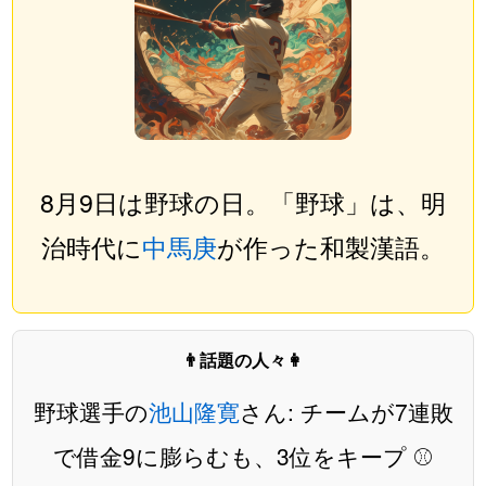
8月9日は野球の日。「野球」は、明
治時代に
中馬庚
が作った和製漢語。
👨話題の人々👩
野球選手の
池山隆寛
さん: チームが7連敗
で借金9に膨らむも、3位をキープ ⚾️