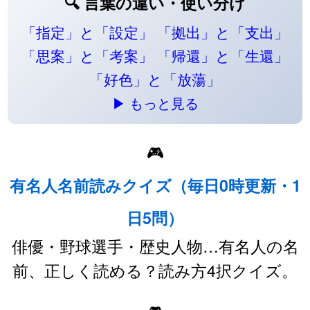
🔍 言葉の違い・使い分け
「指定」と「設定」
「拠出」と「支出」
「思案」と「考案」
「帰還」と「生還」
「好色」と「放蕩」
▶ もっと見る
🎮
有名人名前読みクイズ（毎日0時更新・1
日5問）
俳優・野球選手・歴史人物…有名人の名
前、正しく読める？読み方4択クイズ。