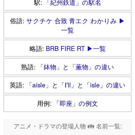
駅:
「紀州鉄道」の駅名
俗語:
サクチケ
合致
青エク
わかりみ
▶
一覧
略語:
BRB
FIRE
RT
▶一覧
熟語:
「鉢物」と「薫物」の違い
英語:
「aisle」と「I'll」と「isle」の違い
用例:
「即座」の例文
アニメ・ドラマの登場人物 👪 名前一覧: