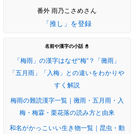
番外 雨乃こさめさん
「推し」を登録
名前や漢字の小話 📓
「梅雨」の漢字はなぜ“梅”？「黴雨」
「五月雨」「入梅」との違いをわかりや
すく解説
梅雨の難読漢字一覧｜黴雨・五月雨・入
梅・梅霖・栗花落の読み方と由来
和名がかっこいい生き物一覧｜昆虫・動