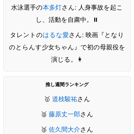
水泳選手の
本多灯
さん: 人身事故を起こ
し、活動を自粛中。⏸️
タレントの
はるな愛
さん: 映画『となり
のとらんす少女ちゃん』で初の母親役を
演じる。👩
推し週間ランキング
🥇
道枝駿祐
さん
🥈
藤原丈一郎
さん
🥉
佐久間大介
さん