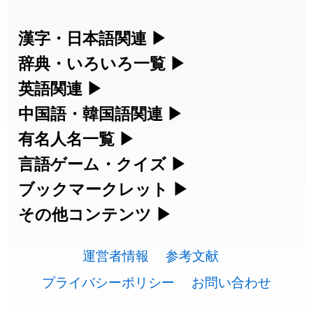
2026-07-24
「
邪鬼
」のイメージを追加しました
User feedback
漢字・日本語関連
▶
漢字の読み方検索、手書き入力、書き順
辞典・いろいろ一覧
▶
2026-07-24
「
二匹
」のイメージを追加しました
User feedback
練習など、日本語学習に役立つツールを
部首・画数別の漢字一覧、熟語辞典、地
英語関連
▶
2026-07-24
「
貮
」のイメージを追加しました
User feedback
集めています。
名・駅名検索など、各種リファレンスツ
カタカナ語・略語の意味検索、発音記
中国語・韓国語関連
▶
2026-07-24
「
誤算
」のイメージを追加しました
User feedback
ールです。
号、リスニング練習など英語学習ツール
中国語のピンイン変換、韓国語の手書き
有名人名一覧
▶
人名漢字辞典 - 読み方検索
です。
入力など、アジア言語学習ツールです。
2026-07-24
「
堅牢
」のイメージを追加しました
User feedback
海外セレブやスポーツ選手の名前の読み
言語ゲーム・クイズ
▶
部首画数別漢字一覧
手書き漢字入力
方・発音を確認できます。
四字熟語パズルや漢字クイズなど、楽し
ブックマークレット
▶
2026-07-24
「
睦
」のイメージを追加しました
User feedback
カタカナ語の意味・発音・類語辞典
手書き中国語入力 変換ツール
常用漢字一覧
みながら学べるゲームです。
ブラウザに登録して、どのサイトからで
その他コンテンツ
▶
漢字の書き方・書き順 書き取り練習
海外有名人の苗字・名前一覧と発音
2026-07-24
「
利他
」のイメージを追加しました
User feedback
英語の発音記号一覧
ピンイン一覧表
も漢字や英語を検索できる便利ツールで
絵文字の意味、特殊記号の読み方など、
人名用漢字一覧
漢字ゲーム一覧
帳
🔊
2026-07-24
「
予約料
」のイメージを追加しました
User feedback
す。
運営者情報
参考文献
その他の便利ツールです。
英単語リスニングテスト
韓国語手書き入力
画数別なまえ漢字一覧
有名人名前読みクイズ（毎日更新）
プライバシーポリシー
お問い合わせ
2026-07-24
「
性
」のイメージを追加しました
User feedback
ひらがなの書き方・書き順
プレミアリーグ選手名一覧
漢字読み方検索ブックマークレット
絵文字の意味と使い方
イメージ化する英単語の覚え方
外国語翻訳ツール
2026-07-24
「
入念
」のイメージを追加しました
User feedback