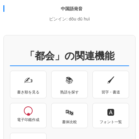
中国語発音
ピンイン: dōu dū huì
「都会」の関連機能
✍
📚
🖌
書き順を見る
熟語を探す
習字・書道
🔤
🅰
電子印鑑作成
書体比較
フォント一覧