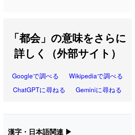
2026-07-24
「
専従
」のイメージを追加しました
User feedback
2026-07-24
「
閉館
」のイメージを追加しました
User feedback
2026-07-22
「
碵
」のイメージを追加しました
User feedback
「都会」の意味をさらに
2026-07-22
「
凋
」のイメージを追加しました
User feedback
詳しく（外部サイト）
2026-07-22
「
高収入
」のイメージを追加しました
User feedback
2026-07-22
「
実施
」のイメージを追加しました
User feedback
Googleで調べる
Wikipediaで調べる
2026-07-22
「
選手
」のイメージを追加しました
User feedback
ChatGPTに尋ねる
Geminiに尋ねる
2026-07-22
「
即金
」のイメージを追加しました
User feedback
2026-07-22
「
荊
」のイメージを追加しました
User feedback
2026-07-22
「
短命
」のイメージを追加しました
User feedback
漢字・日本語関連
▶