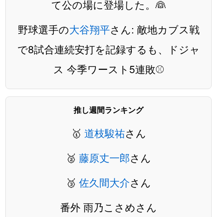
て公の場に登場した。👰
野球選手の
大谷翔平
さん: 敵地カブス戦
で8試合連続安打を記録するも、ドジャ
ス 今季ワースト5連敗⚾️
推し週間ランキング
🥇
道枝駿祐
さん
🥈
藤原丈一郎
さん
🥉
佐久間大介
さん
番外 雨乃こさめさん