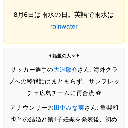
8月6日は雨水の日。英語で雨水は
rainwater
👨話題の人々👩
サッカー選手の
大迫敬介
さん: 海外クラ
ブへの移籍話はまとまらず、サンフレッ
チェ広島チームに再合流 ⚽️
アナウンサーの
田中みな実
さん: 亀梨和
也との結婚と第1子妊娠を発表後、初め