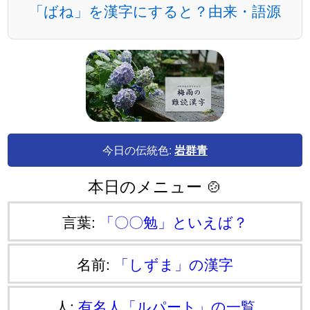
「ばね」を漢字にすると？由来・語源
今日の伝統色:
岩群青
本日のメニュー 🍲
言葉:
「〇〇勉」といえば？
名前:
「しずま」の漢字
人:
有名人「ルパート」の一覧