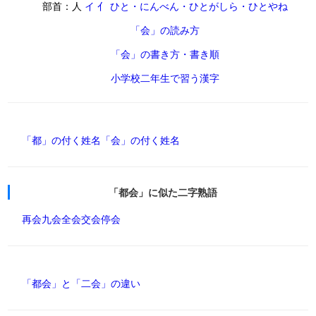
部首：人
イ 亻 ひと・にんべん・ひとがしら・ひとやね
「会」の読み方
「会」の書き方・書き順
小学校二年生で習う漢字
「都」の付く姓名
「会」の付く姓名
「都会」に似た二字熟語
再会
九会
全会
交会
停会
「都会」と「二会」の違い