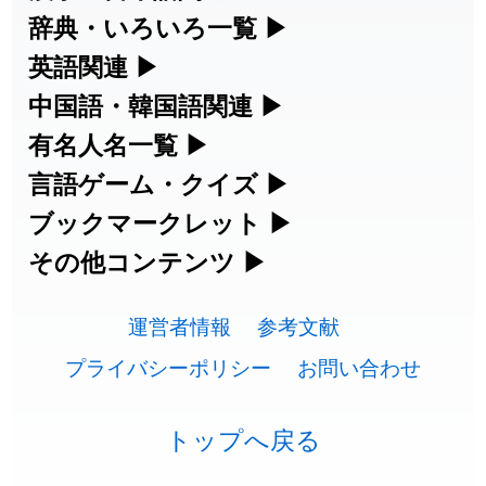
漢字の読み方検索、手書き入力、書き順
辞典・いろいろ一覧
▶
2026-07-22
「
相対
」のイメージを追加しました
User feedback
練習など、日本語学習に役立つツールを
部首・画数別の漢字一覧、熟語辞典、地
英語関連
▶
2026-07-22
「
悪質
」のイメージを追加しました
User feedback
集めています。
名・駅名検索など、各種リファレンスツ
カタカナ語・略語の意味検索、発音記
中国語・韓国語関連
▶
2026-07-22
「
葦
」のイメージを追加しました
User feedback
ールです。
号、リスニング練習など英語学習ツール
中国語のピンイン変換、韓国語の手書き
有名人名一覧
▶
人名漢字辞典 - 読み方検索
です。
入力など、アジア言語学習ツールです。
2026-07-22
「
水曜日
」のイメージを追加しました
User feedback
海外セレブやスポーツ選手の名前の読み
言語ゲーム・クイズ
▶
部首画数別漢字一覧
手書き漢字入力
方・発音を確認できます。
四字熟語パズルや漢字クイズなど、楽し
ブックマークレット
▶
2026-07-22
「
客足
」のイメージを追加しました
User feedback
カタカナ語の意味・発音・類語辞典
手書き中国語入力 変換ツール
常用漢字一覧
みながら学べるゲームです。
ブラウザに登録して、どのサイトからで
その他コンテンツ
▶
漢字の書き方・書き順 書き取り練習
海外有名人の苗字・名前一覧と発音
2026-07-22
「
洗濯代
」のイメージを追加しました
User feedback
英語の発音記号一覧
ピンイン一覧表
も漢字や英語を検索できる便利ツールで
絵文字の意味、特殊記号の読み方など、
人名用漢字一覧
漢字ゲーム一覧
帳
🔊
2026-07-22
「
一式
」のイメージを追加しました
User feedback
す。
運営者情報
参考文献
その他の便利ツールです。
英単語リスニングテスト
韓国語手書き入力
画数別なまえ漢字一覧
有名人名前読みクイズ（毎日更新）
プライバシーポリシー
お問い合わせ
2026-07-22
「
引率
」のイメージを追加しました
User feedback
ひらがなの書き方・書き順
プレミアリーグ選手名一覧
漢字読み方検索ブックマークレット
絵文字の意味と使い方
イメージ化する英単語の覚え方
外国語翻訳ツール
2026-07-21
「
企能
」を追加しました
User feedback
名前イメージイラスト一覧
四字熟語デイリー穴埋めクイズ（毎日
カタカナの書き方・書き順
WEリーグ選手名一覧
トップへ戻る
英語・カタカナ語意味検索ブックマー
トレンドワード・イメージギャラリ
英語の意味・発音の違い
2026-07-20
「
蕎麦
」のイメージを追加しました
User feedback
更新）
クレット