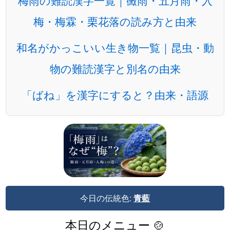
梅雨の難読漢字一覧｜黴雨・五月雨・入
梅・梅霖・栗花落の読み方と由来
和名がかっこいい生き物一覧｜昆虫・動
物の難読漢字と別名の由来
「ばね」を漢字にすると？由来・語源
今日の伝統色:
青藍
本日のメニュー 🍲