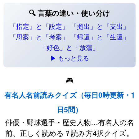
🔍 言葉の違い・使い分け
「指定」と「設定」
「拠出」と「支出」
「思案」と「考案」
「帰還」と「生還」
「好色」と「放蕩」
▶ もっと見る
🎮
有名人名前読みクイズ（毎日0時更新・1
日5問）
俳優・野球選手・歴史人物…有名人の名
前、正しく読める？読み方4択クイズ。