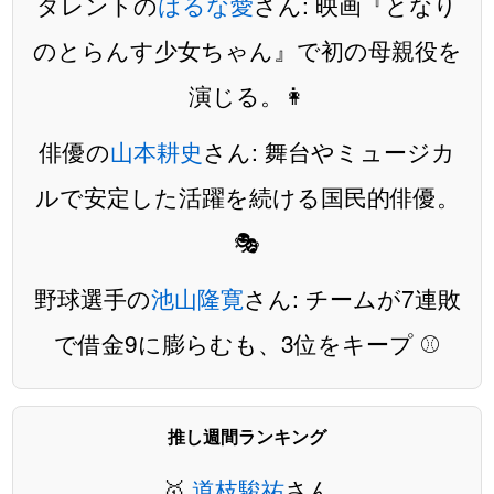
タレントの
はるな愛
さん: 映画『となり
のとらんす少女ちゃん』で初の母親役を
演じる。👩
俳優の
山本耕史
さん: 舞台やミュージカ
ルで安定した活躍を続ける国民的俳優。
🎭
野球選手の
池山隆寛
さん: チームが7連敗
で借金9に膨らむも、3位をキープ ⚾️
推し週間ランキング
🥇
道枝駿祐
さん