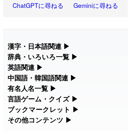
2026-08-06
「
禰
」のイメージを追加しました
User feedback
ChatGPTに尋ねる
Geminiに尋ねる
2026-08-06
「
同位
」のイメージを追加しました
User feedback
2026-08-05
「
蘇連
」を追加しました
User feedback
2026-07-30
「
康哲
」の読み方を追加しました
User feedback
漢字・日本語関連
▶
漢字の読み方検索、手書き入力、書き順
辞典・いろいろ一覧
▶
2026-07-24
「
邪鬼
」のイメージを追加しました
User feedback
練習など、日本語学習に役立つツールを
部首・画数別の漢字一覧、熟語辞典、地
英語関連
▶
2026-07-24
「
二匹
」のイメージを追加しました
User feedback
集めています。
名・駅名検索など、各種リファレンスツ
カタカナ語・略語の意味検索、発音記
中国語・韓国語関連
▶
2026-07-24
「
貮
」のイメージを追加しました
User feedback
ールです。
号、リスニング練習など英語学習ツール
中国語のピンイン変換、韓国語の手書き
有名人名一覧
▶
人名漢字辞典 - 読み方検索
です。
入力など、アジア言語学習ツールです。
2026-07-24
「
誤算
」のイメージを追加しました
User feedback
海外セレブやスポーツ選手の名前の読み
言語ゲーム・クイズ
▶
部首画数別漢字一覧
手書き漢字入力
方・発音を確認できます。
四字熟語パズルや漢字クイズなど、楽し
ブックマークレット
▶
2026-07-24
「
堅牢
」のイメージを追加しました
User feedback
カタカナ語の意味・発音・類語辞典
手書き中国語入力 変換ツール
常用漢字一覧
みながら学べるゲームです。
ブラウザに登録して、どのサイトからで
その他コンテンツ
▶
漢字の書き方・書き順 書き取り練習
海外有名人の苗字・名前一覧と発音
2026-07-24
「
睦
」のイメージを追加しました
User feedback
英語の発音記号一覧
ピンイン一覧表
も漢字や英語を検索できる便利ツールで
絵文字の意味、特殊記号の読み方など、