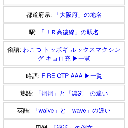
都道府県:
「大阪府」の地名
駅:
「ＪＲ高徳線」の駅名
俗語:
わこつ
トッポギ
ルックスマクシン
グ
キョロ充
▶一覧
略語:
FIRE
OTP
AAA
▶一覧
熟語:
「炯炯」と「凛冽」の違い
英語:
「waive」と「wave」の違い
用例:
「河浜」の例文