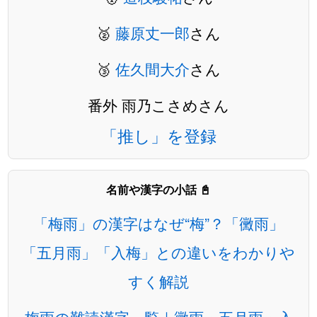
🥈
藤原丈一郎
さん
🥉
佐久間大介
さん
番外 雨乃こさめさん
「推し」を登録
名前や漢字の小話 📓
「梅雨」の漢字はなぜ“梅”？「黴雨」
「五月雨」「入梅」との違いをわかりや
すく解説