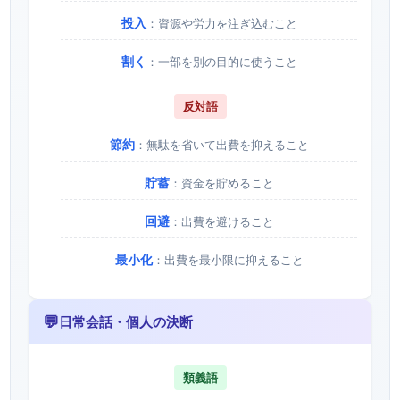
投入
：資源や労力を注ぎ込むこと
割く
：一部を別の目的に使うこと
反対語
節約
：無駄を省いて出費を抑えること
貯蓄
：資金を貯めること
回避
：出費を避けること
最小化
：出費を最小限に抑えること
💬
日常会話・個人の決断
類義語