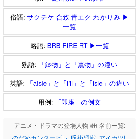
俗語:
サクチケ
合致
青エク
わかりみ
▶
一覧
略語:
BRB
FIRE
RT
▶一覧
熟語:
「鉢物」と「薫物」の違い
英語:
「aisle」と「I'll」と「isle」の違い
用例:
「即座」の例文
アニメ・ドラマの登場人物 👪 名前一覧:
のだめカンタービレ
呪術廻戦
アイカツ!