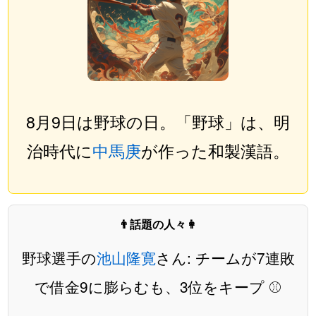
8月9日は野球の日。「野球」は、明
治時代に
中馬庚
が作った和製漢語。
👨話題の人々👩
野球選手の
池山隆寛
さん: チームが7連敗
で借金9に膨らむも、3位をキープ ⚾️