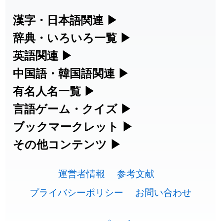
2026-07-24
「
邪鬼
」のイメージを追加しました
User feedback
漢字・日本語関連
▶
漢字の読み方検索、手書き入力、書き順
辞典・いろいろ一覧
▶
2026-07-24
「
二匹
」のイメージを追加しました
User feedback
練習など、日本語学習に役立つツールを
部首・画数別の漢字一覧、熟語辞典、地
英語関連
▶
2026-07-24
「
貮
」のイメージを追加しました
User feedback
集めています。
名・駅名検索など、各種リファレンスツ
カタカナ語・略語の意味検索、発音記
中国語・韓国語関連
▶
2026-07-24
「
誤算
」のイメージを追加しました
User feedback
ールです。
号、リスニング練習など英語学習ツール
中国語のピンイン変換、韓国語の手書き
有名人名一覧
▶
人名漢字辞典 - 読み方検索
です。
入力など、アジア言語学習ツールです。
2026-07-24
「
堅牢
」のイメージを追加しました
User feedback
海外セレブやスポーツ選手の名前の読み
言語ゲーム・クイズ
▶
部首画数別漢字一覧
手書き漢字入力
方・発音を確認できます。
四字熟語パズルや漢字クイズなど、楽し
ブックマークレット
▶
2026-07-24
「
睦
」のイメージを追加しました
User feedback
カタカナ語の意味・発音・類語辞典
手書き中国語入力 変換ツール
常用漢字一覧
みながら学べるゲームです。
ブラウザに登録して、どのサイトからで
その他コンテンツ
▶
漢字の書き方・書き順 書き取り練習
海外有名人の苗字・名前一覧と発音
2026-07-24
「
利他
」のイメージを追加しました
User feedback
英語の発音記号一覧
ピンイン一覧表
も漢字や英語を検索できる便利ツールで
絵文字の意味、特殊記号の読み方など、
人名用漢字一覧
漢字ゲーム一覧
帳
🔊
2026-07-24
「
予約料
」のイメージを追加しました
User feedback
す。
運営者情報
参考文献
その他の便利ツールです。
英単語リスニングテスト
韓国語手書き入力
画数別なまえ漢字一覧
有名人名前読みクイズ（毎日更新）
プライバシーポリシー
お問い合わせ
2026-07-24
「
性
」のイメージを追加しました
User feedback
ひらがなの書き方・書き順
プレミアリーグ選手名一覧
漢字読み方検索ブックマークレット
絵文字の意味と使い方
イメージ化する英単語の覚え方
外国語翻訳ツール
2026-07-24
「
入念
」のイメージを追加しました
User feedback
名前イメージイラスト一覧
四字熟語デイリー穴埋めクイズ（毎日