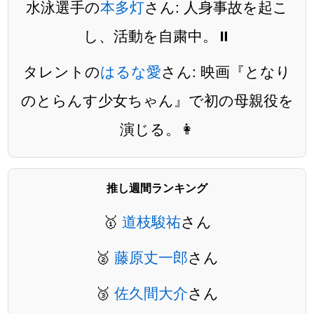
水泳選手の
本多灯
さん: 人身事故を起こ
し、活動を自粛中。⏸️
タレントの
はるな愛
さん: 映画『となり
のとらんす少女ちゃん』で初の母親役を
演じる。👩
推し週間ランキング
🥇
道枝駿祐
さん
🥈
藤原丈一郎
さん
🥉
佐久間大介
さん