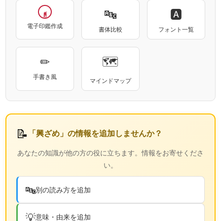
🔤
🅰
興ざめ
電子印鑑作成
書体比較
フォント一覧
✏
🗺
手書き風
マインドマップ
📝
「興ざめ」の情報を追加しませんか？
あなたの知識が他の方の役に立ちます。情報をお寄せくださ
い。
🔤
別の読み方を追加
💡
意味・由来を追加