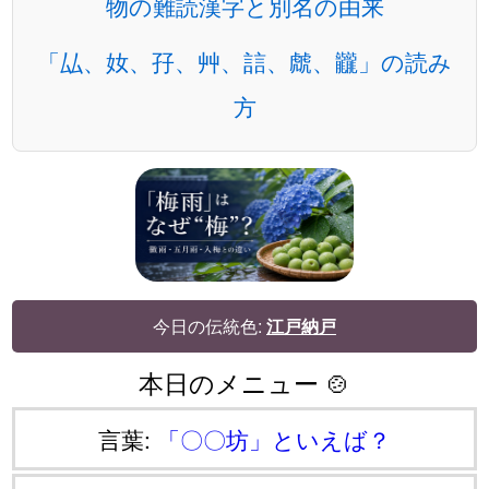
物の難読漢字と別名の由来
「厸、奻、孖、艸、誩、虤、龖」の読み
方
今日の伝統色:
江戸納戸
本日のメニュー 🍲
言葉:
「〇〇坊」といえば？