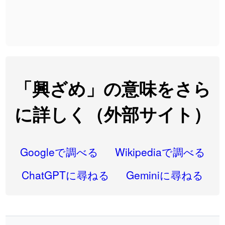
2026-08-06
「
発売
」のイメージを追加しました
User feedback
2026-08-06
「
大筋
」のイメージを追加しました
User feedback
2026-08-06
「
翌朝
」のイメージを追加しました
User feedback
2026-08-06
「
先行
」のイメージを追加しました
User feedback
「興ざめ」の意味をさら
2026-08-06
「
語弊
」のイメージを追加しました
User feedback
に詳しく（外部サイト）
2026-08-06
「
研究熱心
」のイメージを追加しました
User feedback
2026-08-06
「
禰
」のイメージを追加しました
User feedback
Googleで調べる
Wikipediaで調べる
2026-08-06
「
同位
」のイメージを追加しました
User feedback
ChatGPTに尋ねる
Geminiに尋ねる
2026-08-05
「
蘇連
」を追加しました
User feedback
2026-07-30
「
康哲
」の読み方を追加しました
User feedback