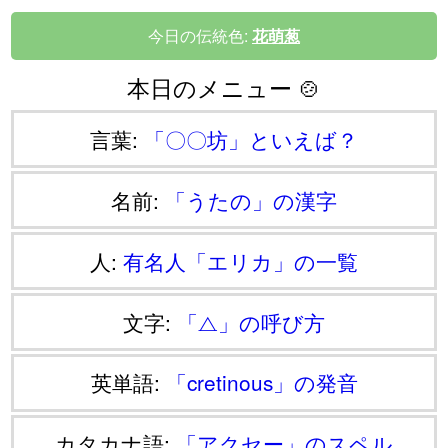
今日の伝統色:
花萌葱
本日のメニュー 🍲
言葉:
「〇〇坊」といえば？
名前:
「うたの」の漢字
人:
有名人「エリカ」の一覧
文字:
「⧍」の呼び方
英単語:
「cretinous」の発音
カタカナ語:
「アクセー」のスペル