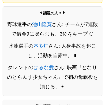
👨話題の人々👩
野球選手の
池山隆寛
さん: チームが7連敗
で借金9に膨らむも、3位をキープ ⚾️
水泳選手の
本多灯
さん: 人身事故を起こ
し、活動を自粛中。⏸️
タレントの
はるな愛
さん: 映画『となり
のとらんす少女ちゃん』で初の母親役を
演じる。👩