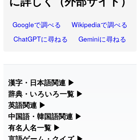
に詳しく（外部サイト）
2026-08-06
「
研究熱心
」のイメージを追加しました
User feedback
2026-08-06
「
禰
」のイメージを追加しました
User feedback
Googleで調べる
Wikipediaで調べる
2026-08-06
「
同位
」のイメージを追加しました
User feedback
ChatGPTに尋ねる
Geminiに尋ねる
2026-08-05
「
蘇連
」を追加しました
User feedback
2026-07-30
「
康哲
」の読み方を追加しました
User feedback
2026-07-24
「
邪鬼
」のイメージを追加しました
User feedback
漢字・日本語関連
▶
漢字の読み方検索、手書き入力、書き順
辞典・いろいろ一覧
▶
2026-07-24
「
二匹
」のイメージを追加しました
User feedback
練習など、日本語学習に役立つツールを
部首・画数別の漢字一覧、熟語辞典、地
英語関連
▶
2026-07-24
「
貮
」のイメージを追加しました
User feedback
集めています。
名・駅名検索など、各種リファレンスツ
カタカナ語・略語の意味検索、発音記
中国語・韓国語関連
▶
2026-07-24
「
誤算
」のイメージを追加しました
User feedback
ールです。
号、リスニング練習など英語学習ツール
中国語のピンイン変換、韓国語の手書き
有名人名一覧
▶
人名漢字辞典 - 読み方検索
です。
入力など、アジア言語学習ツールです。
2026-07-24
「
堅牢
」のイメージを追加しました
User feedback
海外セレブやスポーツ選手の名前の読み
言語ゲーム・クイズ
▶
部首画数別漢字一覧