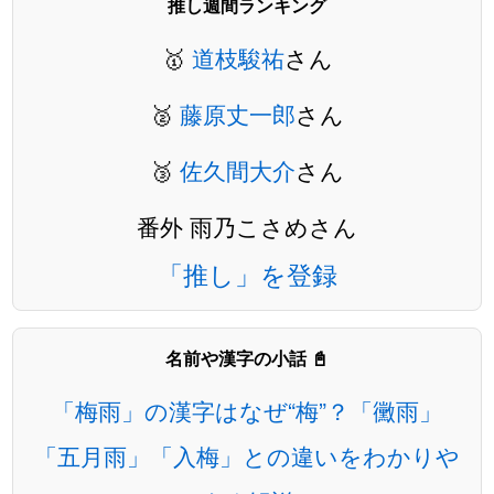
推し週間ランキング
🥇
道枝駿祐
さん
🥈
藤原丈一郎
さん
🥉
佐久間大介
さん
番外 雨乃こさめさん
「推し」を登録
名前や漢字の小話 📓
「梅雨」の漢字はなぜ“梅”？「黴雨」
「五月雨」「入梅」との違いをわかりや