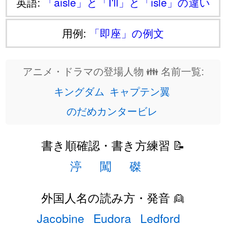
英語:
「aisle」と「I'll」と「isle」の違い
用例:
「即座」の例文
アニメ・ドラマの登場人物 👪 名前一覧:
キングダム
キャプテン翼
のだめカンタービレ
書き順確認・書き方練習 📝
渟
闖
磔
外国人名の読み方・発音 👱
Jacobine
Eudora
Ledford