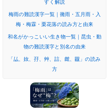
すく解説
梅雨の難読漢字一覧｜黴雨・五月雨・入
梅・梅霖・栗花落の読み方と由来
和名がかっこいい生き物一覧｜昆虫・動
物の難読漢字と別名の由来
「厸、奻、孖、艸、誩、虤、龖」の読み
方