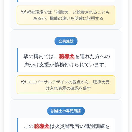
💡
福祉現場では「補助犬」と総称されることも
あるが、機能の違いを明確に説明する
公共施設
駅の構内では、
を連れた方への
聴導犬
声かけ支援が義務付けられています。
💡
ユニバーサルデザインの観点から、聴導犬受
け入れ表示の確認を促す
訓練士の専門用語
この
は火災警報音の識別訓練を
聴導犬