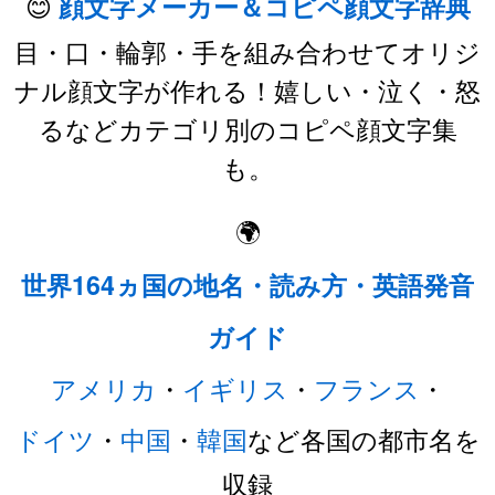
😊
顔文字メーカー＆コピペ顔文字辞典
目・口・輪郭・手を組み合わせてオリジ
ナル顔文字が作れる！嬉しい・泣く・怒
るなどカテゴリ別のコピペ顔文字集
も。
🌍
世界164ヵ国の地名・読み方・英語発音
ガイド
アメリカ
・
イギリス
・
フランス
・
ドイツ
・
中国
・
韓国
など各国の都市名を
収録