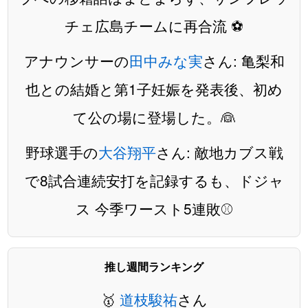
チェ広島チームに再合流 ⚽️
アナウンサーの
田中みな実
さん: 亀梨和
也との結婚と第1子妊娠を発表後、初め
て公の場に登場した。👰
野球選手の
大谷翔平
さん: 敵地カブス戦
で8試合連続安打を記録するも、ドジャ
ス 今季ワースト5連敗⚾️
推し週間ランキング
🥇
道枝駿祐
さん