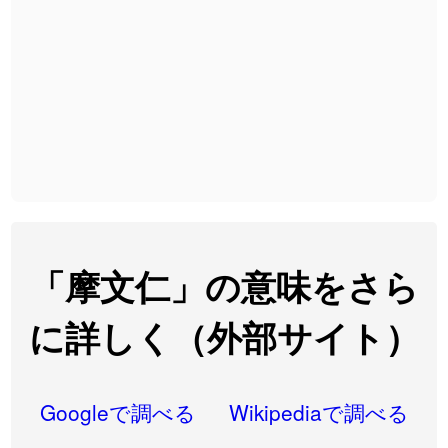
2026-08-06
「
大筋
」のイメージを追加しました
User feedback
2026-08-06
「
翌朝
」のイメージを追加しました
User feedback
2026-08-06
「
先行
」のイメージを追加しました
User feedback
2026-08-06
「
語弊
」のイメージを追加しました
User feedback
2026-08-06
「
研究熱心
」のイメージを追加しました
User feedback
2026-08-06
「
禰
」のイメージを追加しました
User feedback
「摩文仁」の意味をさら
2026-08-06
「
同位
」のイメージを追加しました
User feedback
に詳しく（外部サイト）
2026-08-05
「
蘇連
」を追加しました
User feedback
2026-07-30
「
康哲
」の読み方を追加しました
User feedback
Googleで調べる
Wikipediaで調べる