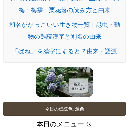
梅・梅霖・栗花落の読み方と由来
和名がかっこいい生き物一覧｜昆虫・動
物の難読漢字と別名の由来
「ばね」を漢字にすると？由来・語源
今日の伝統色:
涅色
本日のメニュー 🍲