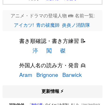
アニメ・ドラマの登場人物 👪 名前一覧:
アイカツ!
青の祓魔師
炎炎ノ消防隊
書き順確認・書き方練習 📝
渟
闖
磔
外国人名の読み方・発音 👱
Aram
Brignone
Barwick
更新情報 ⚡
2026-08-06
「
海中公園
」のイメージを追加しました
User feedback