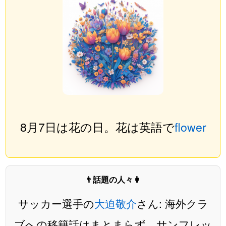
8月7日は花の日。花は英語で
flower
👨話題の人々👩
サッカー選手の
大迫敬介
さん: 海外クラ
ブへの移籍話はまとまらず、サンフレッ