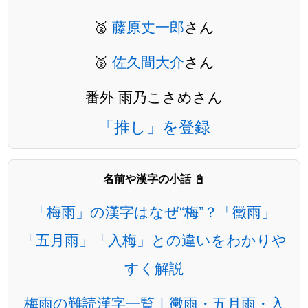
🥈
藤原丈一郎
さん
🥉
佐久間大介
さん
番外 雨乃こさめさん
「推し」を登録
名前や漢字の小話 📓
「梅雨」の漢字はなぜ“梅”？「黴雨」
「五月雨」「入梅」との違いをわかりや
すく解説
梅雨の難読漢字一覧｜黴雨・五月雨・入