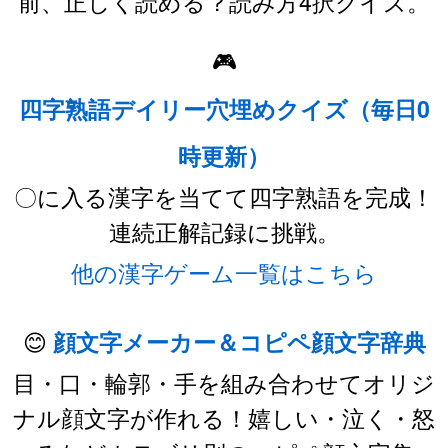
前、正しく読める？読み方4択クイズ。
🎮
四字熟語デイリー穴埋めクイズ（毎日0
時更新）
〇に入る漢字を当てて四字熟語を完成！
連続正解記録に挑戦。
他の漢字ゲーム一覧はこちら
😊
顔文字メーカー＆コピペ顔文字辞典
目・口・輪郭・手を組み合わせてオリジ
ナル顔文字が作れる！嬉しい・泣く・怒