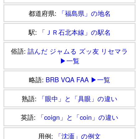
都道府県:
「福島県」の地名
駅:
「ＪＲ石北本線」の駅名
俗語:
詰んだ
ジャムる
ズッ友
リセマラ
▶一覧
略語:
BRB
VQA
FAA
▶一覧
熟語:
「眼中」と「具眼」の違い
英語:
「coign」と「coin」の違い
用例:
「沈湎」の例文