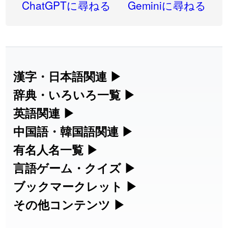
2026-07-24
「
邪鬼
」のイメージを追加しました
User feedback
ChatGPTに尋ねる
Geminiに尋ねる
2026-07-24
「
二匹
」のイメージを追加しました
User feedback
2026-07-24
「
貮
」のイメージを追加しました
User feedback
2026-07-24
「
誤算
」のイメージを追加しました
User feedback
漢字・日本語関連
▶
漢字の読み方検索、手書き入力、書き順
辞典・いろいろ一覧
▶
2026-07-24
「
堅牢
」のイメージを追加しました
User feedback
練習など、日本語学習に役立つツールを
部首・画数別の漢字一覧、熟語辞典、地
英語関連
▶
2026-07-24
「
睦
」のイメージを追加しました
User feedback
集めています。
名・駅名検索など、各種リファレンスツ
カタカナ語・略語の意味検索、発音記
中国語・韓国語関連
▶
2026-07-24
「
利他
」のイメージを追加しました
User feedback
ールです。
号、リスニング練習など英語学習ツール
中国語のピンイン変換、韓国語の手書き
有名人名一覧
▶
人名漢字辞典 - 読み方検索
です。
入力など、アジア言語学習ツールです。
2026-07-24
「
予約料
」のイメージを追加しました
User feedback
海外セレブやスポーツ選手の名前の読み
言語ゲーム・クイズ
▶
部首画数別漢字一覧
手書き漢字入力
方・発音を確認できます。
四字熟語パズルや漢字クイズなど、楽し
ブックマークレット
▶
2026-07-24
「
性
」のイメージを追加しました
User feedback
カタカナ語の意味・発音・類語辞典
手書き中国語入力 変換ツール
常用漢字一覧
みながら学べるゲームです。
ブラウザに登録して、どのサイトからで
その他コンテンツ
▶
漢字の書き方・書き順 書き取り練習
海外有名人の苗字・名前一覧と発音
2026-07-24
「
入念
」のイメージを追加しました
User feedback
英語の発音記号一覧
ピンイン一覧表
も漢字や英語を検索できる便利ツールで
絵文字の意味、特殊記号の読み方など、
人名用漢字一覧
漢字ゲーム一覧