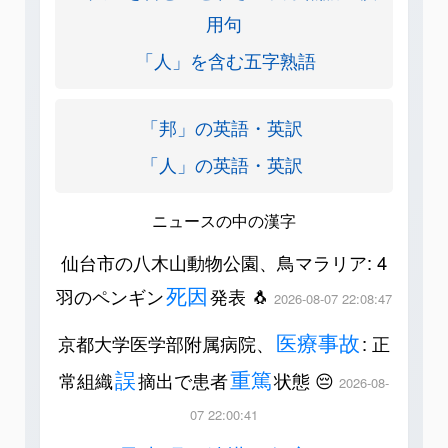
用句
「人」を含む五字熟語
「邦」の英語・英訳
「人」の英語・英訳
ニュースの中の漢字
仙台市の八木山動物公園、鳥マラリア: 4
死因
羽のペンギン
発表 🐧
2026-08-07 22:08:47
医療事故
京都大学医学部附属病院、
: 正
誤
重篤
常組織
摘出で患者
状態 😔
2026-08-
07 22:00:41