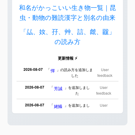
和名がかっこいい生き物一覧｜昆
虫・動物の難読漢字と別名の由来
「厸、奻、孖、艸、誩、虤、龖」
の読み方
更新情報 ⚡
2026-08-07
「
」の読み方を追加しま
User
憚
した
feedback
2026-08-07
「
」を追加しまし
User
芳誠
た
feedback
2026-08-07
「
」を追加しまし
User
姥鱶
た
feedback
2026-08-06
「
」のイメージを追加
User
海中公園
しました
feedback