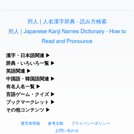
2026-08-06
「
」のイメージを追加しま
User
啗
した
feedback
邦人 | 人名漢字辞典 - 読み方検索
2026-08-06
「
」のイメージを追加し
User
元旦
ました
feedback
邦人 | Japanese Kanji Names Dictionary - How to
Read and Pronounce
2026-08-06
「
」のイメージを追加しま
User
矛
した
feedback
漢字・日本語関連
▶
2026-08-06
「
」のイメージを追加し
User
旅行客
漢字の読み方検索、手書き入力、書き順練習など、日本語学習に
辞典・いろいろ一覧
▶
ました
feedback
役立つツールを集めています。
部首・画数別の漢字一覧、熟語辞典、地名・駅名検索など、各種
英語関連
▶
リファレンスツールです。
2026-08-06
「
」のイメージを追加し
User
胆石
カタカナ語・略語の意味検索、発音記号、リスニング練習など英
中国語・韓国語関連
▶
人名漢字辞典 - 読み方検索
ました
feedback
語学習ツールです。
中国語のピンイン変換、韓国語の手書き入力など、アジア言語学
有名人名一覧
▶
部首画数別漢字一覧
習ツールです。
海外セレブやスポーツ選手の名前の読み方・発音を確認できま
言語ゲーム・クイズ
▶
2026-08-06
「
」のイメージを追加し
User
下取
カタカナ語の意味・発音・類語辞典
手書き漢字入力
す。
ました
feedback
四字熟語パズルや漢字クイズなど、楽しみながら学べるゲームで
ブックマークレット
▶
手書き中国語入力 変換ツール
常用漢字一覧
す。
ブラウザに登録して、どのサイトからでも漢字や英語を検索でき
その他コンテンツ
▶
海外有名人の苗字・名前一覧と発音 🔊
2026-08-06
英語の発音記号一覧
漢字の書き方・書き順 書き取り練習帳
「
」のイメージを追加し
User
無性
る便利ツールです。
絵文字の意味、特殊記号の読み方など、その他の便利ツールで
ました
feedback
漢字ゲーム一覧
ピンイン一覧表
人名用漢字一覧
す。
運営者情報
参考文献
プライバシーポリシー
漢字読み方検索ブックマークレット
プレミアリーグ選手名一覧
英単語リスニングテスト
ひらがなの書き方・書き順
2026-08-06
「
」のイメージを追加しま
User
黃
お問い合わせ