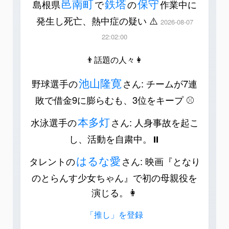
邑南町
鉄塔
保守
島根県
で
の
作業中に
発生し死亡、熱中症の疑い ⚠️
2026-08-07
22:02:00
👨話題の人々👩
池山隆寛
野球選手の
さん: チームが7連
敗で借金9に膨らむも、3位をキープ ⚾️
本多灯
水泳選手の
さん: 人身事故を起こ
し、活動を自粛中。⏸️
はるな愛
タレントの
さん: 映画『となり
のとらんす少女ちゃん』で初の母親役を
演じる。👩
「推し」を登録