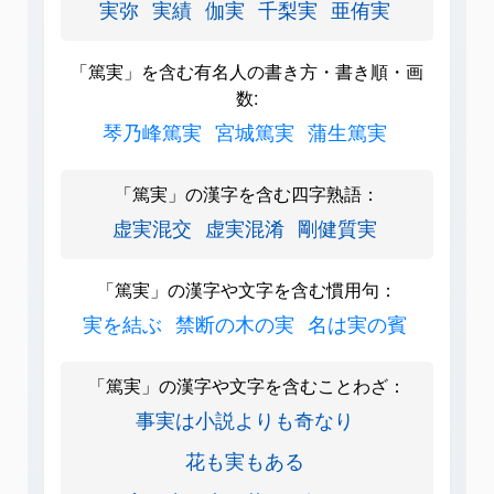
実弥
実績
伽実
千梨実
亜侑実
「篤実」を含む有名人の書き方・書き順・画
数:
琴乃峰篤実
宮城篤実
蒲生篤実
「篤実」の漢字を含む四字熟語：
虚実混交
虚実混淆
剛健質実
「篤実」の漢字や文字を含む慣用句：
実を結ぶ
禁断の木の実
名は実の賓
「篤実」の漢字や文字を含むことわざ：
事実は小説よりも奇なり
花も実もある