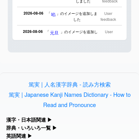
しました
feedback
2026-08-06
「
」のイメージを追加しま
User
啗
した
feedback
2026-08-06
「
」のイメージを追加し
User
元旦
ました
feedback
2026-08-06
「
」のイメージを追加しま
User
矛
した
feedback
2026-08-06
「
」のイメージを追加し
User
旅行客
ました
feedback
篤実 | 人名漢字辞典 - 読み方検索
2026-08-06
「
」のイメージを追加し
User
胆石
ました
feedback
篤実 | Japanese Kanji Names Dictionary - How to
Read and Pronounce
2026-08-06
「
」のイメージを追加し
User
下取
ました
feedback
漢字・日本語関連
▶
2026-08-06
「
」のイメージを追加し
User
無性
漢字の読み方検索、手書き入力、書き順練習など、日本語学習に
辞典・いろいろ一覧
▶
ました
feedback
役立つツールを集めています。
部首・画数別の漢字一覧、熟語辞典、地名・駅名検索など、各種
英語関連
▶