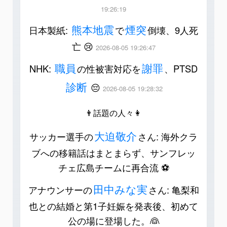
19:26:19
熊本地震
煙突
日本製紙:
で
倒壊、9人死
亡 😢
2026-08-05 19:26:47
職員
謝罪
NHK:
の性被害対応を
、PTSD
診断
😔
2026-08-05 19:28:32
👨話題の人々👩
大迫敬介
サッカー選手の
さん: 海外クラ
ブへの移籍話はまとまらず、サンフレッ
チェ広島チームに再合流 ⚽️
田中みな実
アナウンサーの
さん: 亀梨和
也との結婚と第1子妊娠を発表後、初めて
公の場に登場した。👰