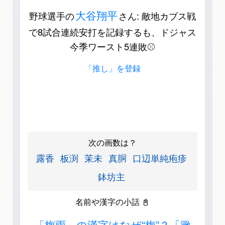
大谷翔平
野球選手の
さん: 敵地カブス戦
で8試合連続安打を記録するも、ドジャス
今季ワースト5連敗⚾️
「推し」を登録
次の画数は？
露香
板渕
茉未
真胴
口辺単純疱疹
鉢坊主
名前や漢字の小話 📓
「梅雨」の漢字はなぜ“梅”？「黴