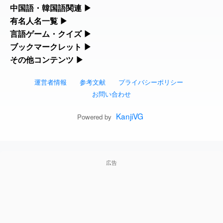
リファレンスツールです。
2026-08-06
「
」のイメージを追加しま
User
黃
カタカナ語・略語の意味検索、発音記号、リスニング練習など英
中国語・韓国語関連
▶
人名漢字辞典 - 読み方検索
した
feedback
語学習ツールです。
中国語のピンイン変換、韓国語の手書き入力など、アジア言語学
有名人名一覧
▶
部首画数別漢字一覧
習ツールです。
海外セレブやスポーツ選手の名前の読み方・発音を確認できま
言語ゲーム・クイズ
▶
2026-08-06
「
」のイメージを追加しま
User
截
カタカナ語の意味・発音・類語辞典
手書き漢字入力
す。
した
feedback
四字熟語パズルや漢字クイズなど、楽しみながら学べるゲームで
ブックマークレット
▶
手書き中国語入力 変換ツール
常用漢字一覧
す。
ブラウザに登録して、どのサイトからでも漢字や英語を検索でき
その他コンテンツ
▶
海外有名人の苗字・名前一覧と発音 🔊
2026-08-06
英語の発音記号一覧
漢字の書き方・書き順 書き取り練習帳
「
」のイメージを追加し
User
発売
る便利ツールです。
絵文字の意味、特殊記号の読み方など、その他の便利ツールで
ました
feedback
漢字ゲーム一覧
ピンイン一覧表
人名用漢字一覧
す。
運営者情報
参考文献
プライバシーポリシー
漢字読み方検索ブックマークレット
プレミアリーグ選手名一覧
英単語リスニングテスト
ひらがなの書き方・書き順
2026-08-06
「
」のイメージを追加し
User
大筋
お問い合わせ
絵文字の意味と使い方
有名人名前読みクイズ（毎日更新）
韓国語手書き入力
ました
feedback
画数別なまえ漢字一覧
英語・カタカナ語意味検索ブックマーク
WEリーグ選手名一覧
イメージ化する英単語の覚え方
KanjiVG
カタカナの書き方・書き順
Powered by
2026-08-06
「
」のイメージを追加し
User
翌朝
トレンドワード・イメージギャラリー
四字熟語デイリー穴埋めクイズ（毎日更
外国語翻訳ツール
名前イメージイラスト一覧
ました
feedback
レット
東京オリンピック選手名一覧
英語の意味・発音の違い
スラングの意味・語源・例文・英語・類
新）
2026-08-06
「
」のイメージを追加し
User
先行
手書き記号入力
イメージ・印象から漢字や熟語を探す
特殊文字・記号検索ブックマークレット
ました
feedback
語・反対語辞書
広告
東京パラリンピック選手名一覧
略語の正式名称・意味・発音辞典
四字熟語パズルゲーム
2026-08-06
特殊記号の読み方と意味
「
」のイメージを追加し
User
画数別名前・地名一覧
語弊
日本語の言葉比較
ました
feedback
似ている有名人の名前検索
単語の発音、記号の読み方、リスニング
漢字モンスターシューティング
マインドマップ
○○から始まる、○○で終わる言葉一覧
2026-08-06
「
」のイメージを追加
User
研究熱心
練習
ファンタジーな かんじ
しました
feedback