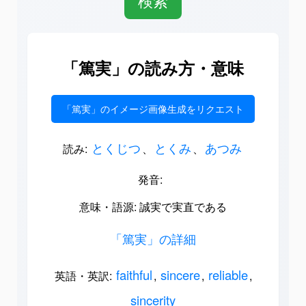
「篤実」の読み方・意味
「篤実」のイメージ画像生成をリクエスト
とくじつ
とくみ
あつみ
読み:
、
、
発音:
意味・語源: 誠実で実直である
「篤実」の詳細
faithful
sincere
reliable
英語・英訳:
,
,
,
sincerity