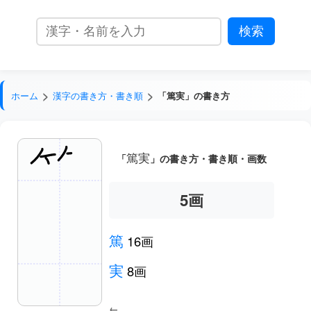
ホーム
漢字の書き方・書き順
「篤実」の書き方
篤実
「
」の書き方・書き順・画数
5
画
篤
16画
実
8画
←