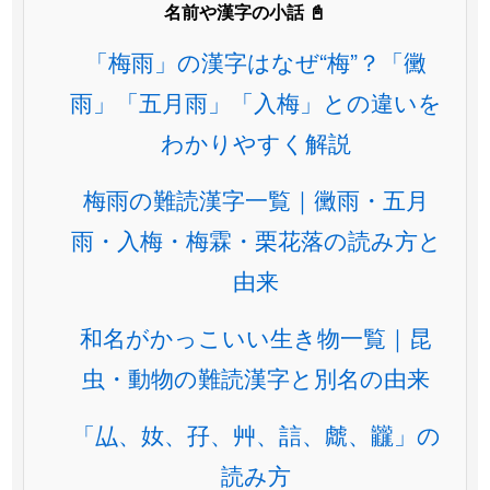
名前や漢字の小話 📓
「梅雨」の漢字はなぜ“梅”？「黴
雨」「五月雨」「入梅」との違いを
わかりやすく解説
梅雨の難読漢字一覧｜黴雨・五月
雨・入梅・梅霖・栗花落の読み方と
由来
和名がかっこいい生き物一覧｜昆
虫・動物の難読漢字と別名の由来
「厸、奻、孖、艸、誩、虤、龖」の
読み方