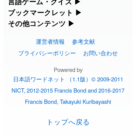
海外セレブやスポーツ選手の名前の読み
言語ゲーム・クイズ
▶
部首画数別漢字一覧
手書き漢字入力
方・発音を確認できます。
四字熟語パズルや漢字クイズなど、楽し
ブックマークレット
▶
カタカナ語の意味・発音・類語辞典
手書き中国語入力 変換ツール
2026-08-06
「
下取
」のイメージを追加しました
User feedback
常用漢字一覧
みながら学べるゲームです。
ブラウザに登録して、どのサイトからで
その他コンテンツ
▶
漢字の書き方・書き順 書き取り練習
海外有名人の苗字・名前一覧と発音
2026-08-06
英語の発音記号一覧
「
無性
」のイメージを追加しました
User feedback
ピンイン一覧表
も漢字や英語を検索できる便利ツールで
絵文字の意味、特殊記号の読み方など、
人名用漢字一覧
漢字ゲーム一覧
帳
🔊
す。
運営者情報
参考文献
その他の便利ツールです。
2026-08-06
「
黃
」のイメージを追加しました
User feedback
英単語リスニングテスト
韓国語手書き入力
画数別なまえ漢字一覧
有名人名前読みクイズ（毎日更新）
プライバシーポリシー
お問い合わせ
ひらがなの書き方・書き順
プレミアリーグ選手名一覧
漢字読み方検索ブックマークレット
絵文字の意味と使い方
2026-08-06
「
截
」のイメージを追加しました
User feedback
イメージ化する英単語の覚え方
外国語翻訳ツール
名前イメージイラスト一覧
Powered by
四字熟語デイリー穴埋めクイズ（毎日
カタカナの書き方・書き順
WEリーグ選手名一覧
2026-08-06
「
発売
」のイメージを追加しました
User feedback
英語・カタカナ語意味検索ブックマー
トレンドワード・イメージギャラリ
日本語ワードネット （1.1版）© 2009-2011
英語の意味・発音の違い
更新）
クレット
2026-08-06
イメージ・印象から漢字や熟語を探す
「
大筋
」のイメージを追加しました
User feedback
ー
スラングの意味・語源・例文・英語・
東京オリンピック選手名一覧
NICT, 2012-2015 Francis Bond and 2016-2017
略語の正式名称・意味・発音辞典
四字熟語パズルゲーム
類語・反対語辞書
2026-08-06
「
翌朝
」のイメージを追加しました
User feedback
Francis Bond, Takayuki Kuribayashi
特殊文字・記号検索ブックマークレッ
画数別名前・地名一覧
手書き記号入力
東京パラリンピック選手名一覧
単語の発音、記号の読み方、リスニン
2026-08-06
ト
「
先行
」のイメージを追加しました
User feedback
漢字モンスターシューティング
日本語の言葉比較
トップへ戻る
○○から始まる、○○で終わる言葉一覧
特殊記号の読み方と意味
似ている有名人の名前検索
グ練習
2026-08-06
「
語弊
」のイメージを追加しました
User feedback
漢字積み上げゲーム
ファンタジーな かんじ