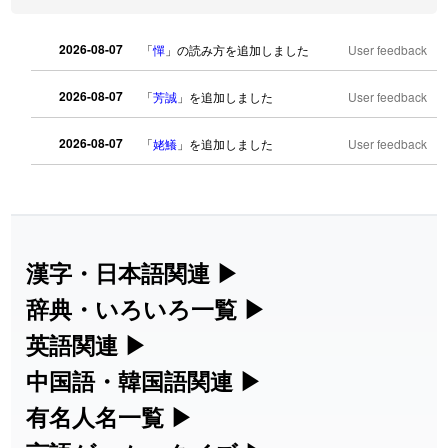
2026-08-07
「
憚
」の読み方を追加しました
User feedback
2026-08-07
「
芳誠
」を追加しました
User feedback
2026-08-07
「
姥鱶
」を追加しました
User feedback
2026-08-06
「
海中公園
」のイメージを追加しまし
User
た
feedback
2026-08-06
「
啗
」のイメージを追加しました
User feedback
漢字・日本語関連
▶
漢字の読み方検索、手書き入力、書き順
辞典・いろいろ一覧
▶
2026-08-06
「
元旦
」のイメージを追加しました
User feedback
練習など、日本語学習に役立つツールを
部首・画数別の漢字一覧、熟語辞典、地
英語関連
▶
2026-08-06
「
矛
」のイメージを追加しました
User feedback
集めています。
名・駅名検索など、各種リファレンスツ
カタカナ語・略語の意味検索、発音記
中国語・韓国語関連
▶
ールです。
2026-08-06
「
旅行客
」のイメージを追加しました
User feedback
号、リスニング練習など英語学習ツール
中国語のピンイン変換、韓国語の手書き
有名人名一覧
▶
人名漢字辞典 - 読み方検索
です。
入力など、アジア言語学習ツールです。
2026-08-06
「
胆石
」のイメージを追加しました
User feedback