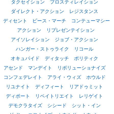
タクセイション
プロスティレイション
ダイレクト・アクション
レジスタンス
ディセント
ピース・マーチ
コンテューマシー
アクション
リプレゼンテイション
アイソレイション
ジョブ・アクション
ハンガー・ストゥライク
リコール
オキュパイド
ディタッチ
ポリティク
アセンド
マンデイト
リボリューショナイズ
コンフェデレイト
アライ・ウィズ
ホウルド
リユナイト
ディフィート
リアドゥミット
ディポート
リペイトリエイト
レリゲイト
デモクラタイズ
シシード
シット・イン