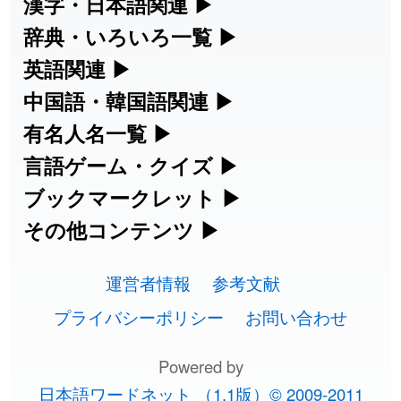
漢字・日本語関連
▶
漢字の読み方検索、手書き入力、書き順
辞典・いろいろ一覧
▶
2026-08-06
「
元旦
」のイメージを追加しました
User feedback
練習など、日本語学習に役立つツールを
部首・画数別の漢字一覧、熟語辞典、地
英語関連
▶
2026-08-06
「
矛
」のイメージを追加しました
User feedback
集めています。
名・駅名検索など、各種リファレンスツ
カタカナ語・略語の意味検索、発音記
中国語・韓国語関連
▶
ールです。
2026-08-06
「
旅行客
」のイメージを追加しました
User feedback
号、リスニング練習など英語学習ツール
中国語のピンイン変換、韓国語の手書き
有名人名一覧
▶
人名漢字辞典 - 読み方検索
です。
入力など、アジア言語学習ツールです。
海外セレブやスポーツ選手の名前の読み
言語ゲーム・クイズ
▶
2026-08-06
「
胆石
」のイメージを追加しました
User feedback
部首画数別漢字一覧
手書き漢字入力
方・発音を確認できます。
四字熟語パズルや漢字クイズなど、楽し
ブックマークレット
▶
カタカナ語の意味・発音・類語辞典
手書き中国語入力 変換ツール
2026-08-06
「
下取
」のイメージを追加しました
User feedback
常用漢字一覧
みながら学べるゲームです。
ブラウザに登録して、どのサイトからで
その他コンテンツ
▶
漢字の書き方・書き順 書き取り練習
海外有名人の苗字・名前一覧と発音
2026-08-06
英語の発音記号一覧
「
無性
」のイメージを追加しました
User feedback
ピンイン一覧表
も漢字や英語を検索できる便利ツールで
絵文字の意味、特殊記号の読み方など、
人名用漢字一覧
漢字ゲーム一覧
帳
🔊
す。
運営者情報
参考文献
その他の便利ツールです。
2026-08-06
「
黃
」のイメージを追加しました
User feedback
英単語リスニングテスト
韓国語手書き入力
画数別なまえ漢字一覧
有名人名前読みクイズ（毎日更新）
プライバシーポリシー
お問い合わせ
ひらがなの書き方・書き順
プレミアリーグ選手名一覧
漢字読み方検索ブックマークレット
絵文字の意味と使い方
2026-08-06
「
截
」のイメージを追加しました
User feedback
イメージ化する英単語の覚え方
外国語翻訳ツール
名前イメージイラスト一覧
Powered by
四字熟語デイリー穴埋めクイズ（毎日
カタカナの書き方・書き順
WEリーグ選手名一覧
2026-08-06
「
発売
」のイメージを追加しました
User feedback
英語・カタカナ語意味検索ブックマー
トレンドワード・イメージギャラリ
日本語ワードネット （1.1版）© 2009-2011
英語の意味・発音の違い