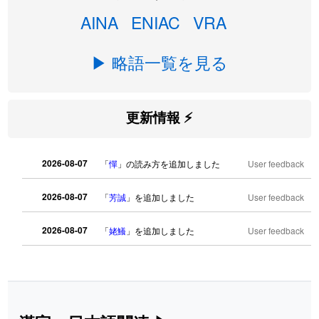
AINA
ENIAC
VRA
▶ 略語一覧を見る
更新情報 ⚡
2026-08-07
「
憚
」の読み方を追加しました
User feedback
2026-08-07
「
芳誠
」を追加しました
User feedback
2026-08-07
「
姥鱶
」を追加しました
User feedback
2026-08-06
「
海中公園
」のイメージを追加しまし
User
た
feedback
2026-08-06
「
啗
」のイメージを追加しました
User feedback