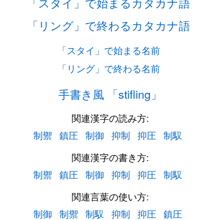
「スタイ」で始まるカタカナ語
「リング」で終わるカタカナ語
「スタイ」で始まる名前
「リング」で終わる名前
手書き風 「stifling」
関連漢字の読み方:
制禦
鎮圧
制御
抑制
抑圧
制馭
関連漢字の書き方:
制禦
鎮圧
制御
抑制
抑圧
制馭
関連言葉の使い方:
制御
制禦
制馭
抑制
抑圧
鎮圧