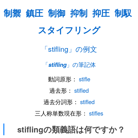
制禦
鎮圧
制御
抑制
抑圧
制馭
スタイフリング
「stifling」の例文
「
stifling
」の筆記体
動詞原形：
stifle
過去形：
stifled
過去分詞形：
stifled
三人称単数現在形：
stifles
stiflingの類義語は何ですか？