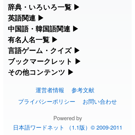
漢字の読み方検索、手書き入力、書き順
辞典・いろいろ一覧
▶
2026-08-06
「
胆石
」のイメージを追加しました
User feedback
練習など、日本語学習に役立つツールを
部首・画数別の漢字一覧、熟語辞典、地
英語関連
▶
2026-08-06
「
下取
」のイメージを追加しました
User feedback
集めています。
名・駅名検索など、各種リファレンスツ
カタカナ語・略語の意味検索、発音記
中国語・韓国語関連
▶
ールです。
2026-08-06
「
無性
」のイメージを追加しました
User feedback
号、リスニング練習など英語学習ツール
中国語のピンイン変換、韓国語の手書き
有名人名一覧
▶
人名漢字辞典 - 読み方検索
です。
入力など、アジア言語学習ツールです。
海外セレブやスポーツ選手の名前の読み
言語ゲーム・クイズ
▶
2026-08-06
「
黃
」のイメージを追加しました
User feedback
部首画数別漢字一覧
手書き漢字入力
方・発音を確認できます。
四字熟語パズルや漢字クイズなど、楽し
ブックマークレット
▶
カタカナ語の意味・発音・類語辞典
手書き中国語入力 変換ツール
2026-08-06
「
截
」のイメージを追加しました
User feedback
常用漢字一覧
みながら学べるゲームです。
ブラウザに登録して、どのサイトからで
その他コンテンツ
▶
漢字の書き方・書き順 書き取り練習
海外有名人の苗字・名前一覧と発音
2026-08-06
英語の発音記号一覧
「
発売
」のイメージを追加しました
User feedback
ピンイン一覧表
も漢字や英語を検索できる便利ツールで
絵文字の意味、特殊記号の読み方など、
人名用漢字一覧
漢字ゲーム一覧
帳
🔊
す。
運営者情報
参考文献
その他の便利ツールです。
2026-08-06
「
大筋
」のイメージを追加しました
User feedback
英単語リスニングテスト
韓国語手書き入力
画数別なまえ漢字一覧
有名人名前読みクイズ（毎日更新）
プライバシーポリシー
お問い合わせ
ひらがなの書き方・書き順
プレミアリーグ選手名一覧
漢字読み方検索ブックマークレット
絵文字の意味と使い方
2026-08-06
「
翌朝
」のイメージを追加しました
User feedback
イメージ化する英単語の覚え方
外国語翻訳ツール
名前イメージイラスト一覧
Powered by
四字熟語デイリー穴埋めクイズ（毎日
カタカナの書き方・書き順
WEリーグ選手名一覧
2026-08-06
「
先行
」のイメージを追加しました
User feedback
英語・カタカナ語意味検索ブックマー
トレンドワード・イメージギャラリ
日本語ワードネット （1.1版）© 2009-2011
英語の意味・発音の違い
更新）
クレット
2026-08-06
「
語弊
」のイメージを追加しました
User feedback