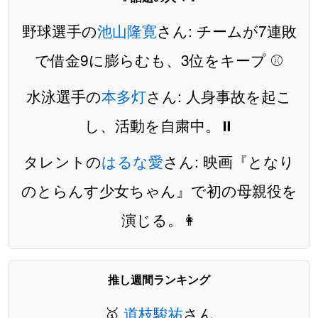
野球選手の
池山隆寛
さん: チームが7連敗
で借金9に膨らむも、3位をキープ ⚾️
水泳選手の
本多灯
さん: 人身事故を起こ
し、活動を自粛中。⏸️
タレントの
はるな愛
さん: 映画『となり
のとらんす少女ちゃん』で初の母親役を
演じる。👩
推し週間ランキング
🥇
道枝駿祐
さん