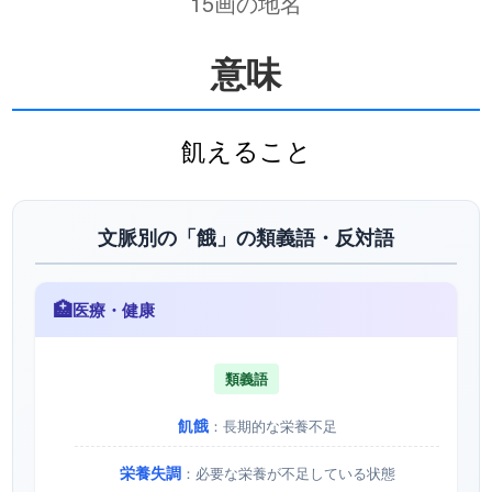
15画の地名
意味
飢えること
文脈別の「餓」の類義語・反対語
🏥
医療・健康
類義語
飢餓
：長期的な栄養不足
栄養失調
：必要な栄養が不足している状態