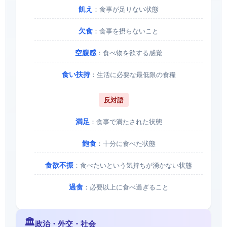
飢え
：食事が足りない状態
欠食
：食事を摂らないこと
空腹感
：食べ物を欲する感覚
食い扶持
：生活に必要な最低限の食糧
反対語
満足
：食事で満たされた状態
飽食
：十分に食べた状態
食欲不振
：食べたいという気持ちが湧かない状態
過食
：必要以上に食べ過ぎること
🏛️
政治・外交・社会