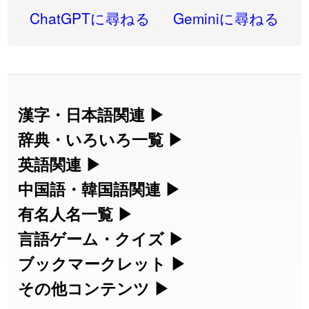
2026-08-06
「
同位
」のイメージを追加しました
User feedback
ChatGPTに尋ねる
Geminiに尋ねる
2026-08-05
「
蘇連
」を追加しました
User feedback
2026-07-30
「
康哲
」の読み方を追加しました
User feedback
2026-07-24
「
邪鬼
」のイメージを追加しました
User feedback
漢字・日本語関連
▶
漢字の読み方検索、手書き入力、書き順
辞典・いろいろ一覧
▶
2026-07-24
「
二匹
」のイメージを追加しました
User feedback
練習など、日本語学習に役立つツールを
部首・画数別の漢字一覧、熟語辞典、地
英語関連
▶
2026-07-24
「
貮
」のイメージを追加しました
User feedback
集めています。
名・駅名検索など、各種リファレンスツ
カタカナ語・略語の意味検索、発音記
中国語・韓国語関連
▶
2026-07-24
「
誤算
」のイメージを追加しました
User feedback
ールです。
号、リスニング練習など英語学習ツール
中国語のピンイン変換、韓国語の手書き
有名人名一覧
▶
人名漢字辞典 - 読み方検索
です。
入力など、アジア言語学習ツールです。
2026-07-24
「
堅牢
」のイメージを追加しました
User feedback
海外セレブやスポーツ選手の名前の読み
言語ゲーム・クイズ
▶
部首画数別漢字一覧
手書き漢字入力
方・発音を確認できます。
四字熟語パズルや漢字クイズなど、楽し
ブックマークレット
▶
2026-07-24
「
睦
」のイメージを追加しました
User feedback
カタカナ語の意味・発音・類語辞典
手書き中国語入力 変換ツール
常用漢字一覧
みながら学べるゲームです。
ブラウザに登録して、どのサイトからで
その他コンテンツ
▶
漢字の書き方・書き順 書き取り練習
海外有名人の苗字・名前一覧と発音
2026-07-24
「
利他
」のイメージを追加しました
User feedback
英語の発音記号一覧
ピンイン一覧表
も漢字や英語を検索できる便利ツールで