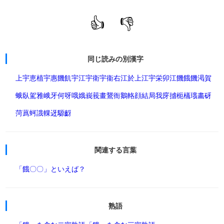
👍
👎
同じ読みの別漢字
上
宇恵
植
宇惠
饑
飢
宇江
宇衛
宇衞
右江
於
上江
宇栄
卯江
饑餓
饑渇
賀
蛾
臥
駕
雅
峨
牙
何
呀
哦
娥
峩
莪
畫
鵞
衙
鵝
輅
顔
結局我
庌
摣
枙
檥
珴
畵
砑
菏
蔿
蚵
誐
輠
迓
騵
齖
関連する言葉
「餓〇〇」といえば？
熟語