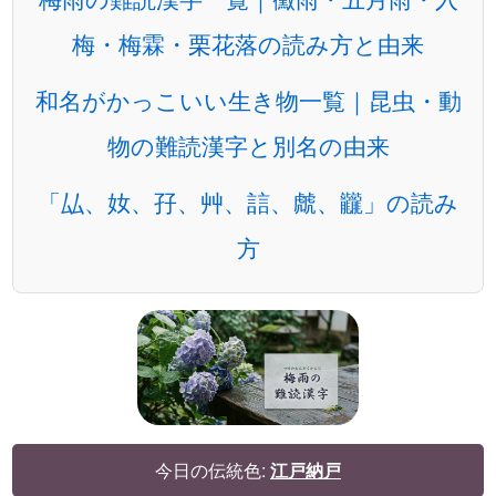
梅・梅霖・栗花落の読み方と由来
和名がかっこいい生き物一覧｜昆虫・動
物の難読漢字と別名の由来
「厸、奻、孖、艸、誩、虤、龖」の読み
方
今日の伝統色:
江戸納戸