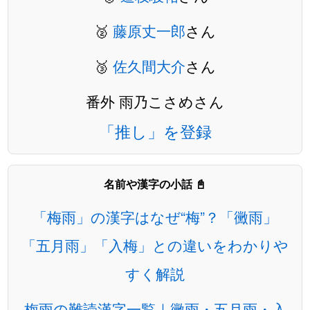
🥈
藤原丈一郎
さん
🥉
佐久間大介
さん
番外 雨乃こさめさん
「推し」を登録
名前や漢字の小話 📓
「梅雨」の漢字はなぜ“梅”？「黴雨」
「五月雨」「入梅」との違いをわかりや
すく解説
梅雨の難読漢字一覧｜黴雨・五月雨・入