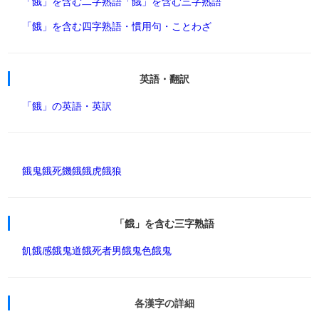
「餓」を含む二字熟語
「餓」を含む三字熟語
「餓」を含む四字熟語・慣用句・ことわざ
英語・翻訳
「餓」の英語・英訳
餓鬼
餓死
饑餓
餓虎
餓狼
「餓」を含む三字熟語
飢餓感
餓鬼道
餓死者
男餓鬼
色餓鬼
各漢字の詳細