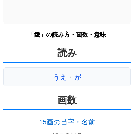
「餓」の読み方・画数・意味
読み
うえ
・
が
画数
15画の苗字・名前