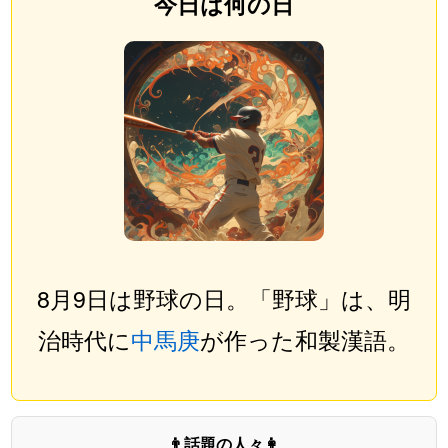
今日は何の日
8月9日は野球の日。「野球」は、明
治時代に
中馬庚
が作った和製漢語。
👨話題の人々👩