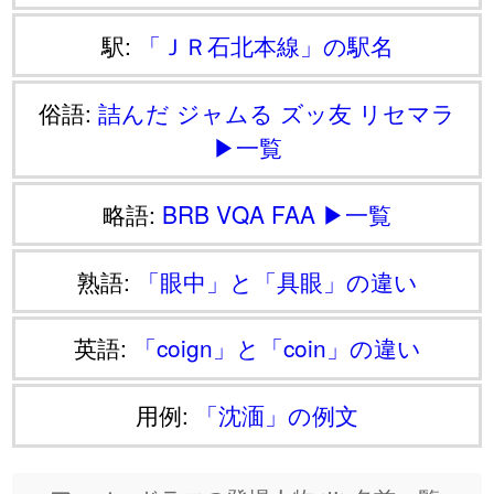
駅:
「ＪＲ石北本線」の駅名
俗語:
詰んだ
ジャムる
ズッ友
リセマラ
▶一覧
略語:
BRB
VQA
FAA
▶一覧
熟語:
「眼中」と「具眼」の違い
英語:
「coign」と「coin」の違い
用例:
「沈湎」の例文