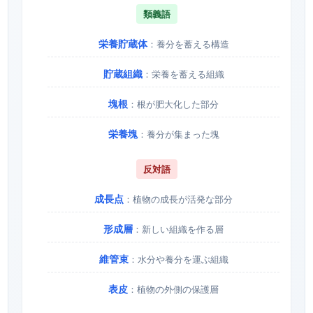
類義語
栄養貯蔵体
：養分を蓄える構造
貯蔵組織
：栄養を蓄える組織
塊根
：根が肥大化した部分
栄養塊
：養分が集まった塊
反対語
成長点
：植物の成長が活発な部分
形成層
：新しい組織を作る層
維管束
：水分や養分を運ぶ組織
表皮
：植物の外側の保護層