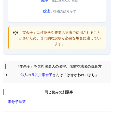
雑草
：役に立たない植物
残渣
：植物の残りかす
💡
「零余子」は植物学や農業の文脈で使用されること
が多いため、専門的な説明が必要な場合に適してい
ます。
「零余子」を含む著名人の名字、名前や地名の読み方
俳人
の
長谷川零余子
さんは「はせがわれいよし」
同じ読みの別漢字
零餘子
珠芽