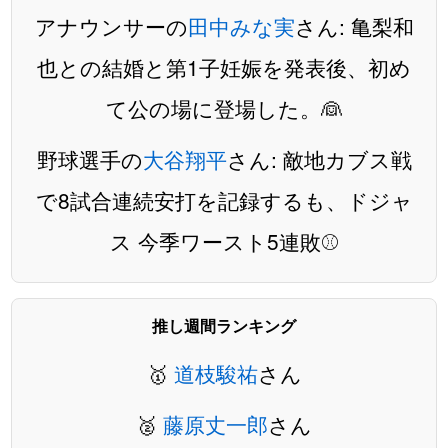
アナウンサーの
田中みな実
さん: 亀梨和
也との結婚と第1子妊娠を発表後、初め
て公の場に登場した。👰
野球選手の
大谷翔平
さん: 敵地カブス戦
で8試合連続安打を記録するも、ドジャ
ス 今季ワースト5連敗⚾️
推し週間ランキング
🥇
道枝駿祐
さん
🥈
藤原丈一郎
さん