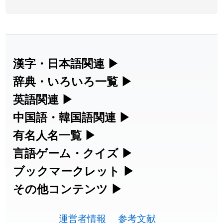
2026-07-24
「
二匹
」のイメージを追加しました
User feedback
2026-07-24
「
貮
」のイメージを追加しました
User feedback
2026-07-24
「
誤算
」のイメージを追加しました
User feedback
漢字・日本語関連
▶
漢字の読み方検索、手書き入力、書き順
辞典・いろいろ一覧
▶
2026-07-24
「
堅牢
」のイメージを追加しました
User feedback
練習など、日本語学習に役立つツールを
部首・画数別の漢字一覧、熟語辞典、地
英語関連
▶
2026-07-24
「
睦
」のイメージを追加しました
User feedback
集めています。
名・駅名検索など、各種リファレンスツ
カタカナ語・略語の意味検索、発音記
中国語・韓国語関連
▶
2026-07-24
「
利他
」のイメージを追加しました
User feedback
ールです。
号、リスニング練習など英語学習ツール
中国語のピンイン変換、韓国語の手書き
有名人名一覧
▶
人名漢字辞典 - 読み方検索
です。
入力など、アジア言語学習ツールです。
2026-07-24
「
予約料
」のイメージを追加しました
User feedback
海外セレブやスポーツ選手の名前の読み
言語ゲーム・クイズ
▶
部首画数別漢字一覧
手書き漢字入力
方・発音を確認できます。
四字熟語パズルや漢字クイズなど、楽し
ブックマークレット
▶
2026-07-24
「
性
」のイメージを追加しました
User feedback
カタカナ語の意味・発音・類語辞典
手書き中国語入力 変換ツール
常用漢字一覧
みながら学べるゲームです。
ブラウザに登録して、どのサイトからで
その他コンテンツ
▶
漢字の書き方・書き順 書き取り練習
海外有名人の苗字・名前一覧と発音
2026-07-24
「
入念
」のイメージを追加しました
User feedback
英語の発音記号一覧
ピンイン一覧表
も漢字や英語を検索できる便利ツールで
絵文字の意味、特殊記号の読み方など、
人名用漢字一覧
漢字ゲーム一覧
帳
🔊
2026-07-24
「
欠場
」のイメージを追加しました
User feedback
す。
運営者情報
参考文献
その他の便利ツールです。