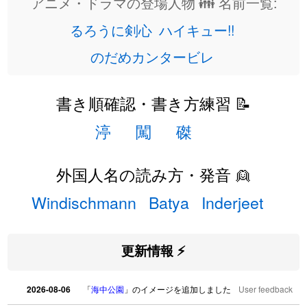
アニメ・ドラマの登場人物 👪 名前一覧:
るろうに剣心
ハイキュー!!
のだめカンタービレ
書き順確認・書き方練習 📝
渟
闖
磔
外国人名の読み方・発音 👱
Windischmann
Batya
Inderjeet
更新情報 ⚡
2026-08-06
「
海中公園
」のイメージを追加しました
User feedback