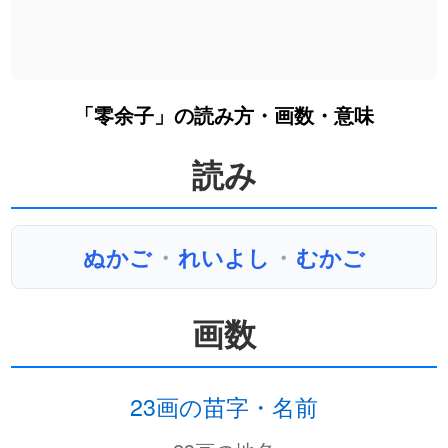
「零余子」の読み方・画数・意味
読み
ぬかご
・
れいよし
・
むかご
画数
23画の苗字・名前