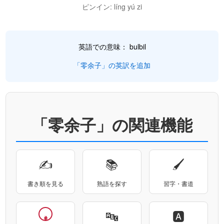
ピンイン: líng yú zi
英語での意味： bulbil
「零余子」の英訳を追加
「零余子」の関連機能
✍
📚
🖌
書き順を見る
熟語を探す
習字・書道
🔤
🅰