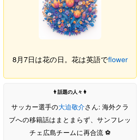
8月7日は花の日。花は英語で
flower
👨話題の人々👩
サッカー選手の
大迫敬介
さん: 海外クラ
ブへの移籍話はまとまらず、サンフレッ
チェ広島チームに再合流 ⚽️