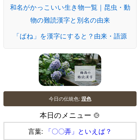
和名がかっこいい生き物一覧｜昆虫・動
物の難読漢字と別名の由来
「ばね」を漢字にすると？由来・語源
今日の伝統色:
涅色
本日のメニュー 🍲
言葉:
「〇〇弄」といえば？