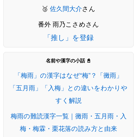
🥉
佐久間大介
さん
番外 雨乃こさめさん
「推し」を登録
名前や漢字の小話 📓
「梅雨」の漢字はなぜ“梅”？「黴雨」
「五月雨」「入梅」との違いをわかりや
すく解説
梅雨の難読漢字一覧｜黴雨・五月雨・入
梅・梅霖・栗花落の読み方と由来