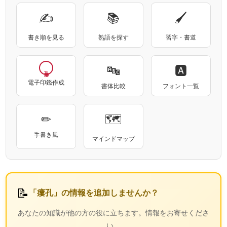
✍
📚
🖌
書き順を見る
熟語を探す
習字・書道
🔤
🅰
電子印鑑作成
書体比較
フォント一覧
✏
🗺
手書き風
マインドマップ
📝
「瘻孔」の情報を追加しませんか？
あなたの知識が他の方の役に立ちます。情報をお寄せくださ
い。