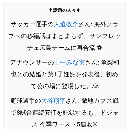
👨話題の人々👩
サッカー選手の
大迫敬介
さん: 海外クラ
ブへの移籍話はまとまらず、サンフレッ
チェ広島チームに再合流 ⚽️
アナウンサーの
田中みな実
さん: 亀梨和
也との結婚と第1子妊娠を発表後、初め
て公の場に登場した。👰
野球選手の
大谷翔平
さん: 敵地カブス戦
で8試合連続安打を記録するも、ドジャ
ス 今季ワースト5連敗⚾️