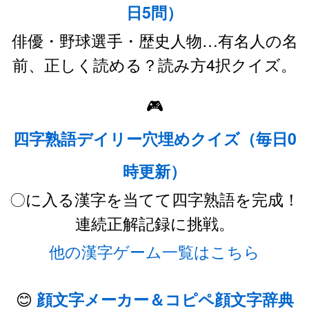
日5問）
俳優・野球選手・歴史人物…有名人の名
前、正しく読める？読み方4択クイズ。
🎮
四字熟語デイリー穴埋めクイズ（毎日0
時更新）
〇に入る漢字を当てて四字熟語を完成！
連続正解記録に挑戦。
他の漢字ゲーム一覧はこちら
😊
顔文字メーカー＆コピペ顔文字辞典