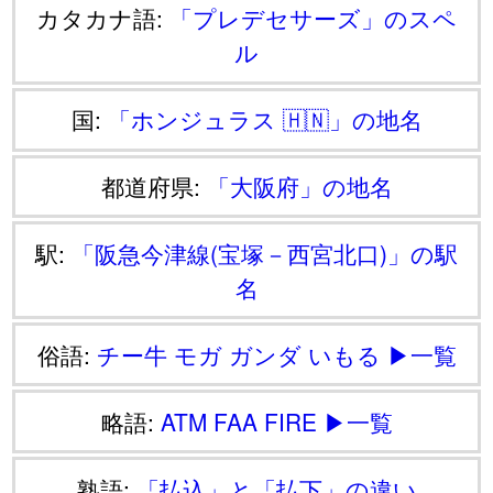
カタカナ語:
「プレデセサーズ」のスペ
ル
国:
「ホンジュラス 🇭🇳」の地名
都道府県:
「大阪府」の地名
駅:
「阪急今津線(宝塚－西宮北口)」の駅
名
俗語:
チー牛
モガ
ガンダ
いもる
▶一覧
略語:
ATM
FAA
FIRE
▶一覧
熟語:
「払込」と「払下」の違い