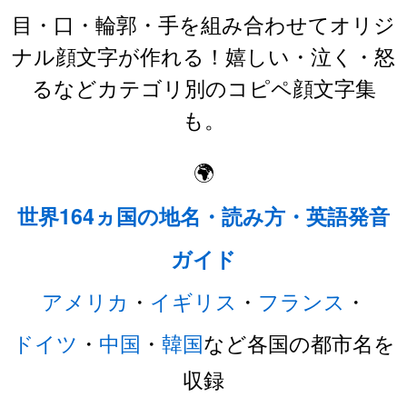
目・口・輪郭・手を組み合わせてオリジ
ナル顔文字が作れる！嬉しい・泣く・怒
るなどカテゴリ別のコピペ顔文字集
も。
🌍
世界164ヵ国の地名・読み方・英語発音
ガイド
アメリカ
・
イギリス
・
フランス
・
ドイツ
・
中国
・
韓国
など各国の都市名を
収録