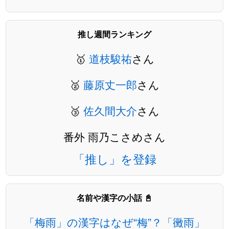
推し週間ランキング
🥇
道枝駿祐
さん
🥈
藤原丈一郎
さん
🥉
佐久間大介
さん
番外 雨乃こさめさん
「推し」を登録
名前や漢字の小話 📓
「梅雨」の漢字はなぜ“梅”？「黴雨」