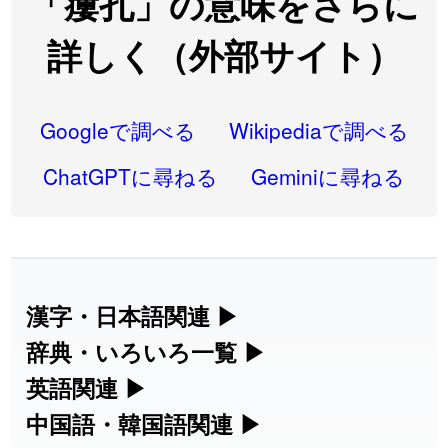
「瘻孔」の意味をさらに
2026-07-22
「
凋
」のイメージを追加しました
User feedback
詳しく（外部サイト）
2026-07-22
「
高収入
」のイメージを追加しました
User feedback
2026-07-22
「
実施
」のイメージを追加しました
User feedback
Googleで調べる
Wikipediaで調べる
2026-07-22
「
選手
」のイメージを追加しました
User feedback
ChatGPTに尋ねる
Geminiに尋ねる
2026-07-22
「
即金
」のイメージを追加しました
User feedback
2026-07-22
「
荊
」のイメージを追加しました
User feedback
2026-07-22
「
短命
」のイメージを追加しました
User feedback
漢字・日本語関連
▶
漢字の読み方検索、手書き入力、書き順
辞典・いろいろ一覧
▶
2026-07-22
「
相対
」のイメージを追加しました
User feedback
練習など、日本語学習に役立つツールを
部首・画数別の漢字一覧、熟語辞典、地
英語関連
▶
2026-07-22
「
悪質
」のイメージを追加しました
User feedback
集めています。
名・駅名検索など、各種リファレンスツ
カタカナ語・略語の意味検索、発音記
中国語・韓国語関連
▶
2026-07-22
「
葦
」のイメージを追加しました
User feedback
ールです。