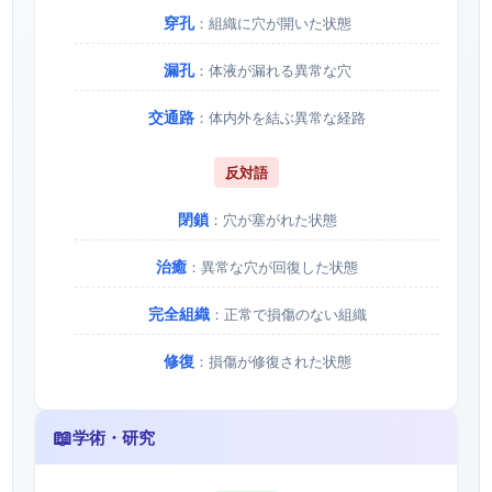
穿孔
：組織に穴が開いた状態
漏孔
：体液が漏れる異常な穴
交通路
：体内外を結ぶ異常な経路
反対語
閉鎖
：穴が塞がれた状態
治癒
：異常な穴が回復した状態
完全組織
：正常で損傷のない組織
修復
：損傷が修復された状態
📖
学術・研究