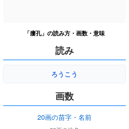
「瘻孔」の読み方・画数・意味
読み
ろうこう
画数
20画の苗字・名前