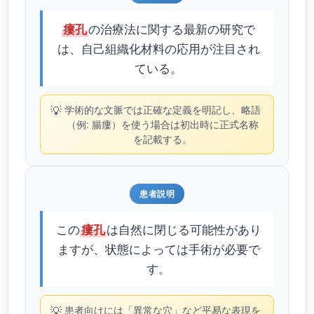
の治療法に関する最新の研究で
瘻孔
は、自己組織化材料の応用が注目され
ている。
💡
学術的な文脈では正確な定義を明記し、略語
（例: 腸瘻）を使う場合は初出時に正式名称
を記載する。
患者説明
この
は自然に閉じる可能性があり
瘻孔
ますが、状態によっては手術が必要で
す。
💡
患者向けには「異常な穴」など平易な表現を