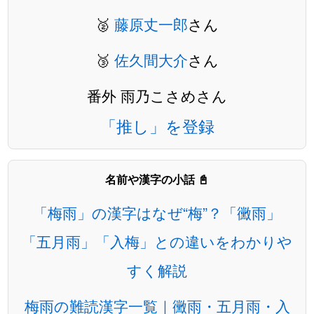
🥈
藤原丈一郎
さん
🥉
佐久間大介
さん
番外 雨乃こさめさん
「推し」を登録
名前や漢字の小話 📓
「梅雨」の漢字はなぜ“梅”？「黴雨」
「五月雨」「入梅」との違いをわかりや
すく解説
梅雨の難読漢字一覧｜黴雨・五月雨・入