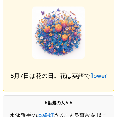
8月7日は花の日。花は英語で
flower
👨話題の人々👩
水泳選手の
本多灯
さん: 人身事故を起こ