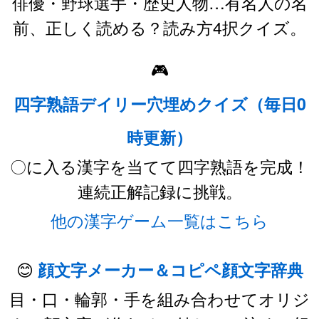
俳優・野球選手・歴史人物…有名人の名
前、正しく読める？読み方4択クイズ。
🎮
四字熟語デイリー穴埋めクイズ（毎日0
時更新）
〇に入る漢字を当てて四字熟語を完成！
連続正解記録に挑戦。
他の漢字ゲーム一覧はこちら
😊
顔文字メーカー＆コピペ顔文字辞典
目・口・輪郭・手を組み合わせてオリジ