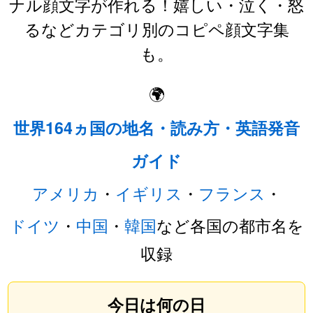
ナル顔文字が作れる！嬉しい・泣く・怒
るなどカテゴリ別のコピペ顔文字集
も。
🌍
世界164ヵ国の地名・読み方・英語発音
ガイド
アメリカ
・
イギリス
・
フランス
・
ドイツ
・
中国
・
韓国
など各国の都市名を
収録
今日は何の日