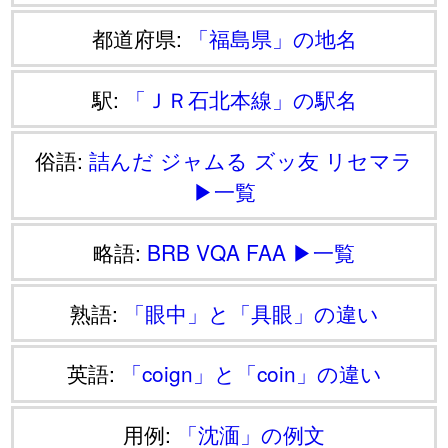
都道府県:
「福島県」の地名
駅:
「ＪＲ石北本線」の駅名
俗語:
詰んだ
ジャムる
ズッ友
リセマラ
▶一覧
略語:
BRB
VQA
FAA
▶一覧
熟語:
「眼中」と「具眼」の違い
英語:
「coign」と「coin」の違い
用例:
「沈湎」の例文