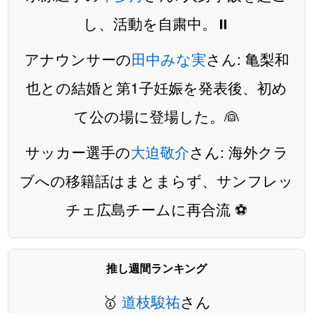
し、活動を自粛中。⏸️
アナウンサーの
田中みな実
さん: 亀梨和
也との結婚と第1子妊娠を発表後、初め
て公の場に登場した。👰
サッカー選手の
大迫敬介
さん: 海外クラ
ブへの移籍話はまとまらず、サンフレッ
チェ広島チームに再合流 ⚽️
推し週間ランキング
🥇
道枝駿祐
さん