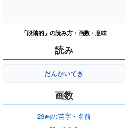
「段階的」の読み方・画数・意味
読み
だんかいてき
画数
29画の苗字・名前