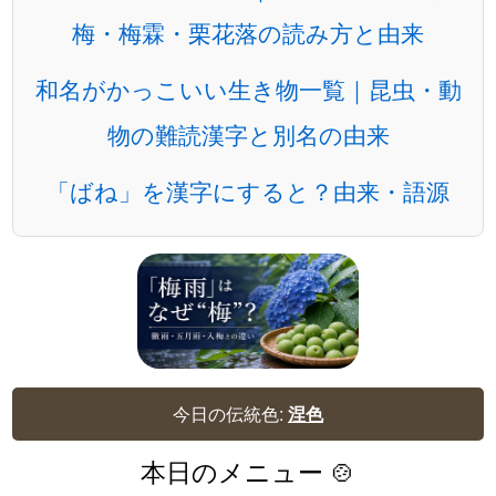
梅・梅霖・栗花落の読み方と由来
和名がかっこいい生き物一覧｜昆虫・動
物の難読漢字と別名の由来
「ばね」を漢字にすると？由来・語源
今日の伝統色:
涅色
本日のメニュー 🍲