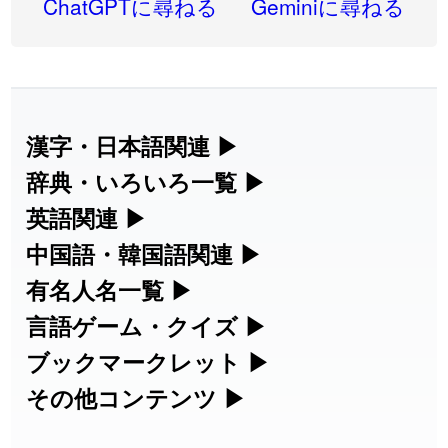
ChatGPTに尋ねる
Geminiに尋ねる
2026-08-05
「
蘇連
」を追加しました
User feedback
2026-07-30
「
康哲
」の読み方を追加しました
User feedback
2026-07-24
「
邪鬼
」のイメージを追加しました
User feedback
漢字・日本語関連
▶
漢字の読み方検索、手書き入力、書き順
辞典・いろいろ一覧
▶
2026-07-24
「
二匹
」のイメージを追加しました
User feedback
練習など、日本語学習に役立つツールを
部首・画数別の漢字一覧、熟語辞典、地
英語関連
▶
2026-07-24
「
貮
」のイメージを追加しました
User feedback
集めています。
名・駅名検索など、各種リファレンスツ
カタカナ語・略語の意味検索、発音記
中国語・韓国語関連
▶
2026-07-24
「
誤算
」のイメージを追加しました
User feedback
ールです。
号、リスニング練習など英語学習ツール
中国語のピンイン変換、韓国語の手書き
有名人名一覧
▶
人名漢字辞典 - 読み方検索
です。
入力など、アジア言語学習ツールです。
2026-07-24
「
堅牢
」のイメージを追加しました
User feedback
海外セレブやスポーツ選手の名前の読み
言語ゲーム・クイズ
▶
部首画数別漢字一覧
手書き漢字入力
方・発音を確認できます。
四字熟語パズルや漢字クイズなど、楽し
ブックマークレット
▶
2026-07-24
「
睦
」のイメージを追加しました
User feedback
カタカナ語の意味・発音・類語辞典
手書き中国語入力 変換ツール
常用漢字一覧
みながら学べるゲームです。
ブラウザに登録して、どのサイトからで
その他コンテンツ
▶
漢字の書き方・書き順 書き取り練習
海外有名人の苗字・名前一覧と発音
2026-07-24
「
利他
」のイメージを追加しました
User feedback
英語の発音記号一覧
ピンイン一覧表
も漢字や英語を検索できる便利ツールで
絵文字の意味、特殊記号の読み方など、
人名用漢字一覧
漢字ゲーム一覧
帳
🔊
2026-07-24
「
予約料
」のイメージを追加しました
User feedback