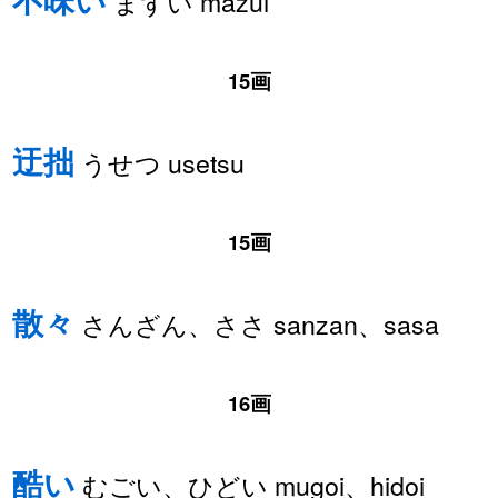
不味い
まずい mazui
15画
迂拙
うせつ usetsu
15画
散々
さんざん、ささ sanzan、sasa
16画
酷い
むごい、ひどい mugoi、hidoi