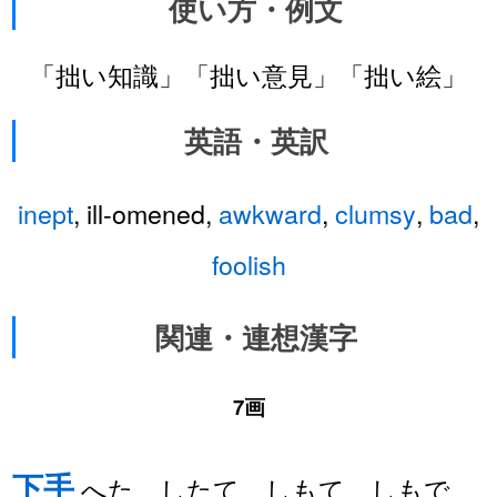
使い方・例文
「拙い知識」「拙い意見」「拙い絵」
英語・英訳
inept
, ill-omened,
awkward
,
clumsy
,
bad
,
foolish
関連・連想漢字
7画
下手
へた、したて、しもて、しもで