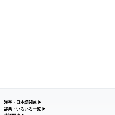
漢字・日本語関連
▶
漢字の読み方検索、手書き入力、書き順練習など、日本語学習に
辞典・いろいろ一覧
▶
役立つツールを集めています。
部首・画数別の漢字一覧、熟語辞典、地名・駅名検索など、各種