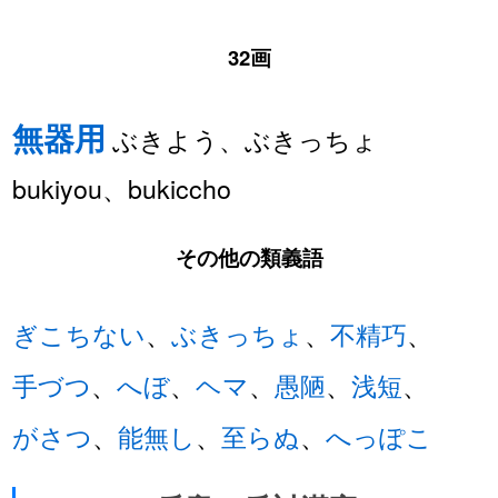
32画
無器用
ぶきよう、ぶきっちょ
bukiyou、bukiccho
その他の類義語
ぎこちない
、
ぶきっちょ
、
不精巧
、
手づつ
、
へぼ
、
ヘマ
、
愚陋
、
浅短
、
がさつ
、
能無し
、
至らぬ
、
へっぽこ