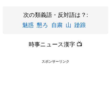
次の類義語・反対語は？:
魅惑
懇ろ
自粛
山
蹌踉
時事ニュース漢字 📺
スポンサーリンク