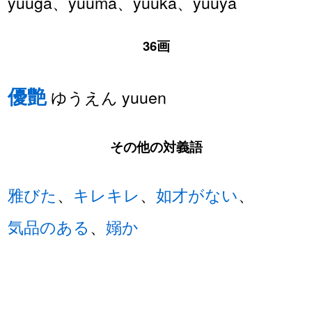
yuuga、yuuma、yuuka、yuuya
36画
優艶
ゆうえん yuuen
その他の対義語
雅びた
、
キレキレ
、
如才がない
、
気品のある
、
嫋か