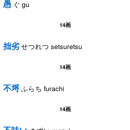
愚
ぐ gu
14画
拙劣
せつれつ setsuretsu
14画
不埒
ふらち furachi
14画