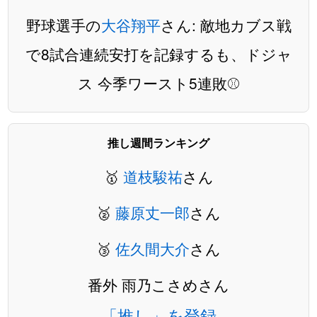
野球選手の
大谷翔平
さん: 敵地カブス戦
で8試合連続安打を記録するも、ドジャ
ス 今季ワースト5連敗⚾️
推し週間ランキング
🥇
道枝駿祐
さん
🥈
藤原丈一郎
さん
🥉
佐久間大介
さん
番外 雨乃こさめさん
「推し」を登録