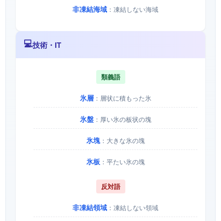
非凍結海域
：凍結しない海域
💻
技術・IT
類義語
氷層
：層状に積もった氷
氷盤
：厚い氷の板状の塊
氷塊
：大きな氷の塊
氷板
：平たい氷の塊
反対語
非凍結領域
：凍結しない領域