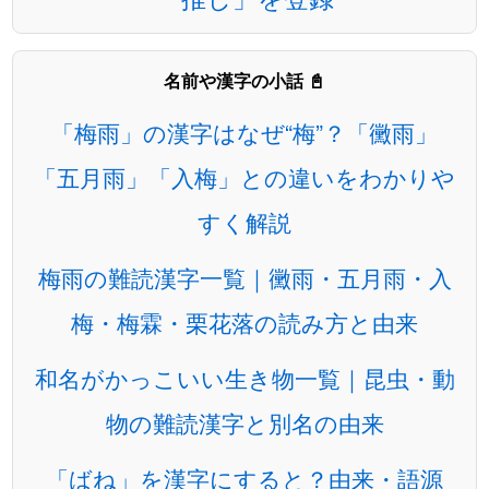
名前や漢字の小話 📓
「梅雨」の漢字はなぜ“梅”？「黴雨」
「五月雨」「入梅」との違いをわかりや
すく解説
梅雨の難読漢字一覧｜黴雨・五月雨・入
梅・梅霖・栗花落の読み方と由来
和名がかっこいい生き物一覧｜昆虫・動
物の難読漢字と別名の由来
「ばね」を漢字にすると？由来・語源