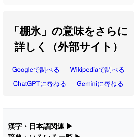
2026-08-06
「
研究熱心
」のイメージを追加しました
User feedback
2026-08-06
「
禰
」のイメージを追加しました
User feedback
「棚氷」の意味をさらに
2026-08-06
「
同位
」のイメージを追加しました
User feedback
詳しく（外部サイト）
2026-08-05
「
蘇連
」を追加しました
User feedback
2026-07-30
「
康哲
」の読み方を追加しました
User feedback
Googleで調べる
Wikipediaで調べる
2026-07-24
「
邪鬼
」のイメージを追加しました
User feedback
ChatGPTに尋ねる
Geminiに尋ねる
2026-07-24
「
二匹
」のイメージを追加しました
User feedback
2026-07-24
「
貮
」のイメージを追加しました
User feedback
2026-07-24
「
誤算
」のイメージを追加しました
User feedback
漢字・日本語関連
▶
漢字の読み方検索、手書き入力、書き順
辞典・いろいろ一覧
▶
2026-07-24
「
堅牢
」のイメージを追加しました
User feedback