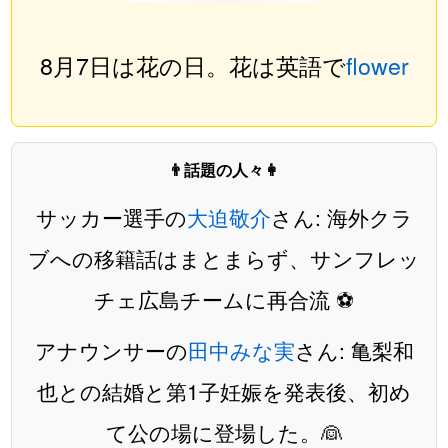
8月7日は花の日。花は英語で
flower
👨話題の人々👩
サッカー選手の
大迫敬介
さん: 海外クラ
ブへの移籍話はまとまらず、サンフレッ
チェ広島チームに再合流 ⚽️
アナウンサーの
田中みな実
さん: 亀梨和
也との結婚と第1子妊娠を発表後、初め
て公の場に登場した。👰