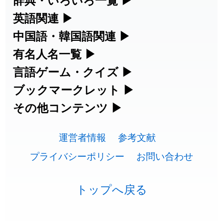
練習など、日本語学習に役立つツールを
部首・画数別の漢字一覧、熟語辞典、地
英語関連
▶
2026-07-24
「
睦
」のイメージを追加しました
User feedback
集めています。
名・駅名検索など、各種リファレンスツ
カタカナ語・略語の意味検索、発音記
中国語・韓国語関連
▶
2026-07-24
「
利他
」のイメージを追加しました
User feedback
ールです。
号、リスニング練習など英語学習ツール
中国語のピンイン変換、韓国語の手書き
有名人名一覧
▶
人名漢字辞典 - 読み方検索
です。
入力など、アジア言語学習ツールです。
2026-07-24
「
予約料
」のイメージを追加しました
User feedback
海外セレブやスポーツ選手の名前の読み
言語ゲーム・クイズ
▶
部首画数別漢字一覧
手書き漢字入力
方・発音を確認できます。
四字熟語パズルや漢字クイズなど、楽し
ブックマークレット
▶
2026-07-24
「
性
」のイメージを追加しました
User feedback
カタカナ語の意味・発音・類語辞典
手書き中国語入力 変換ツール
常用漢字一覧
みながら学べるゲームです。
ブラウザに登録して、どのサイトからで
その他コンテンツ
▶
漢字の書き方・書き順 書き取り練習
海外有名人の苗字・名前一覧と発音
2026-07-24
「
入念
」のイメージを追加しました
User feedback
英語の発音記号一覧
ピンイン一覧表
も漢字や英語を検索できる便利ツールで
絵文字の意味、特殊記号の読み方など、
人名用漢字一覧
漢字ゲーム一覧
帳
🔊
2026-07-24
「
欠場
」のイメージを追加しました
User feedback
す。
運営者情報
参考文献
その他の便利ツールです。
英単語リスニングテスト
韓国語手書き入力
画数別なまえ漢字一覧
有名人名前読みクイズ（毎日更新）
プライバシーポリシー
お問い合わせ
2026-07-24
「
実印
」のイメージを追加しました
User feedback
ひらがなの書き方・書き順
プレミアリーグ選手名一覧
漢字読み方検索ブックマークレット
絵文字の意味と使い方
イメージ化する英単語の覚え方
外国語翻訳ツール
2026-07-24
「
専従
」のイメージを追加しました
User feedback
名前イメージイラスト一覧
四字熟語デイリー穴埋めクイズ（毎日
カタカナの書き方・書き順
WEリーグ選手名一覧
トップへ戻る
英語・カタカナ語意味検索ブックマー
トレンドワード・イメージギャラリ
英語の意味・発音の違い
2026-07-24
「
閉館
」のイメージを追加しました
User feedback
更新）
クレット
イメージ・印象から漢字や熟語を探す
ー
スラングの意味・語源・例文・英語・
東京オリンピック選手名一覧
2026-07-22
「
碵
」のイメージを追加しました
User feedback