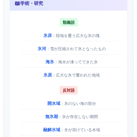
📖
学術・研究
類義語
氷床
：陸地を覆う広大な氷の塊
氷河
：雪が圧縮されて氷となったもの
海氷
：海水が凍ってできた氷
氷原
：広大な氷で覆われた地域
反対語
開水域
：氷のない海の部分
無氷期
：氷が存在しない期間
融解水域
：氷が溶けている水域