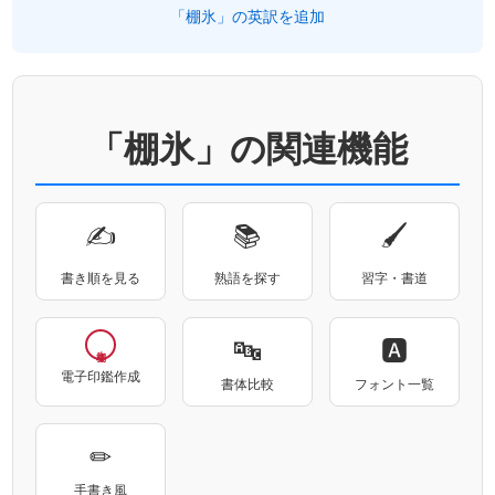
「棚氷」の英訳を追加
「棚氷」の関連機能
✍
📚
🖌
書き順を見る
熟語を探す
習字・書道
🔤
🅰
電子印鑑作成
書体比較
フォント一覧
✏
手書き風