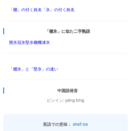
「棚」の付く姓名
「氷」の付く姓名
「棚氷」に似た二字熟語
懸氷
冠氷
堅氷
棚機
凍氷
「棚氷」と「堅氷」の違い
中国語発音
ピンイン: péng bīng
英語での意味：
shelf ice