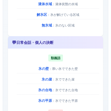
液体水域
：液体状態の水域
解氷区
：氷が解けている区域
無氷域
：氷のない区域
💬
日常会話・個人の決断
類義語
氷の壁
：厚い氷でできた壁
氷の崖
：氷でできた崖
氷の台地
：氷でできた台地
氷の平原
：氷でできた平原