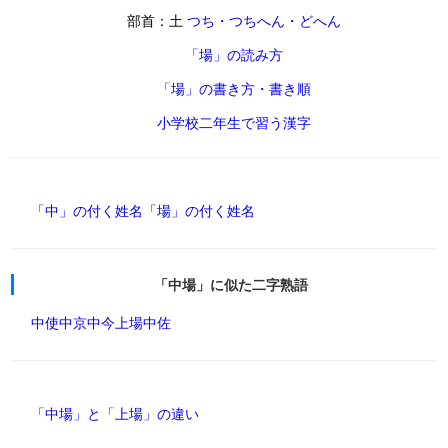
部首：土
つち・つちへん・どへん
「場」の読み方
「場」の書き方・書き順
小学校二年生で習う漢字
「中」の付く姓名
「場」の付く姓名
「中場」に似た二字熟語
中使
中京
中今
上場
中佐
「中場」と「上場」の違い