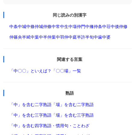
同じ読みの別漢字
中条
中城
中條
仲城
仲條
中常
中生
中塲
仲門
中絛
仲条
中荘
中倏
仲修
仲篠
央
半
斌
中葉
中半
仲葉
中羽
仲
中庭
半許
半旬
中歯
中婆
関連する言葉
「中〇〇」といえば？
「〇〇場」一覧
熟語
「中」を含む二字熟語
「場」を含む二字熟語
「中」を含む三字熟語
「場」を含む三字熟語
「中」を含む四字熟語・慣用句・ことわざ