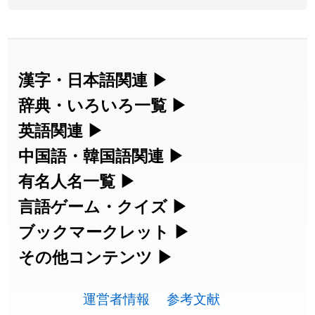
2026-08-05
「
蘇連
」を追加しました
User feedback
2026-07-30
「
康哲
」の読み方を追加しました
User feedback
2026-07-24
「
邪鬼
」のイメージを追加しました
User feedback
漢字・日本語関連
▶
漢字の読み方検索、手書き入力、書き順
辞典・いろいろ一覧
▶
2026-07-24
「
二匹
」のイメージを追加しました
User feedback
練習など、日本語学習に役立つツールを
部首・画数別の漢字一覧、熟語辞典、地
英語関連
▶
2026-07-24
「
貮
」のイメージを追加しました
User feedback
集めています。
名・駅名検索など、各種リファレンスツ
カタカナ語・略語の意味検索、発音記
中国語・韓国語関連
▶
2026-07-24
「
誤算
」のイメージを追加しました
User feedback
ールです。
号、リスニング練習など英語学習ツール
中国語のピンイン変換、韓国語の手書き
有名人名一覧
▶
人名漢字辞典 - 読み方検索
です。
入力など、アジア言語学習ツールです。
2026-07-24
「
堅牢
」のイメージを追加しました
User feedback
海外セレブやスポーツ選手の名前の読み
言語ゲーム・クイズ
▶
部首画数別漢字一覧
手書き漢字入力
方・発音を確認できます。
四字熟語パズルや漢字クイズなど、楽し
ブックマークレット
▶
2026-07-24
「
睦
」のイメージを追加しました
User feedback
カタカナ語の意味・発音・類語辞典
手書き中国語入力 変換ツール
常用漢字一覧
みながら学べるゲームです。
ブラウザに登録して、どのサイトからで
その他コンテンツ
▶
漢字の書き方・書き順 書き取り練習
海外有名人の苗字・名前一覧と発音
2026-07-24
「
利他
」のイメージを追加しました
User feedback
英語の発音記号一覧
ピンイン一覧表
も漢字や英語を検索できる便利ツールで
絵文字の意味、特殊記号の読み方など、
人名用漢字一覧
漢字ゲーム一覧
帳
🔊
2026-07-24
「
予約料
」のイメージを追加しました
User feedback
す。
運営者情報
参考文献
その他の便利ツールです。
英単語リスニングテスト
韓国語手書き入力