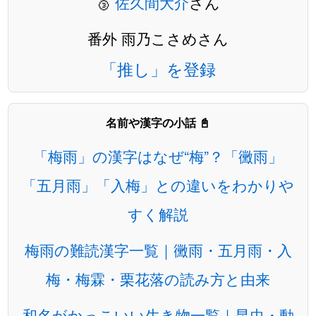
🥉
佐久間大介
さん
番外 雨乃こさめさん
「推し」を登録
名前や漢字の小話 📓
「梅雨」の漢字はなぜ“梅”？「黴雨」
「五月雨」「入梅」との違いをわかりや
すく解説
梅雨の難読漢字一覧｜黴雨・五月雨・入
梅・梅霖・栗花落の読み方と由来
和名がかっこいい生き物一覧｜昆虫・動