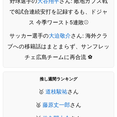
野球選手の
大谷翔平
さん: 敵地カブス戦
で8試合連続安打を記録するも、ドジャ
ス 今季ワースト5連敗⚾️
サッカー選手の
大迫敬介
さん: 海外クラ
ブへの移籍話はまとまらず、サンフレッ
チェ広島チームに再合流 ⚽️
推し週間ランキング
🥇
道枝駿祐
さん
🥈
藤原丈一郎
さん