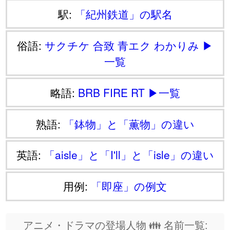
駅:
「紀州鉄道」の駅名
俗語:
サクチケ
合致
青エク
わかりみ
▶
一覧
略語:
BRB
FIRE
RT
▶一覧
熟語:
「鉢物」と「薫物」の違い
英語:
「aisle」と「I'll」と「isle」の違い
用例:
「即座」の例文
アニメ・ドラマの登場人物 👪 名前一覧: