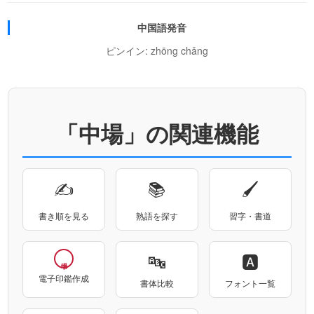
中国語発音
ピンイン: zhōng chǎng
「中場」の関連機能
✍
📚
🖌
書き順を見る
熟語を探す
習字・書道
🔤
🅰
電子印鑑作成
書体比較
フォント一覧