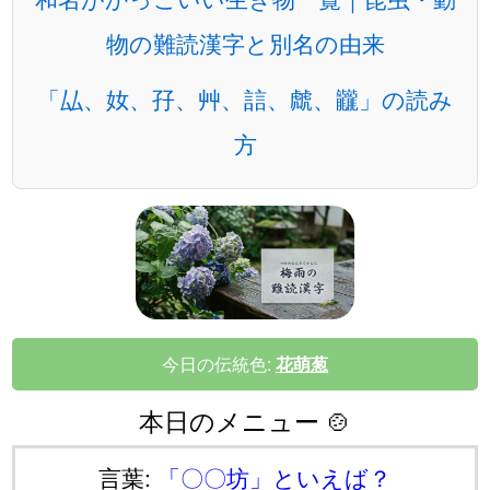
物の難読漢字と別名の由来
「厸、奻、孖、艸、誩、虤、龖」の読み
方
今日の伝統色:
花萌葱
本日のメニュー 🍲
言葉:
「〇〇坊」といえば？