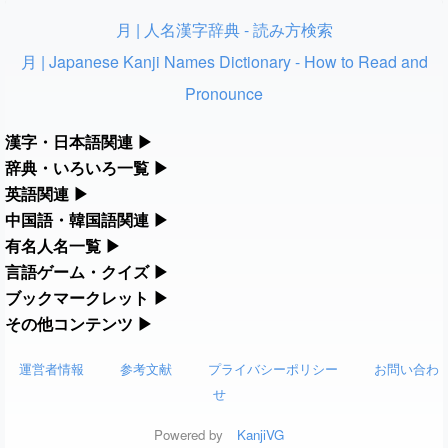
2026-08-06
「
元旦
」のイメージを追加しました
User feedback
月 | 人名漢字辞典 - 読み方検索
月 | Japanese Kanji Names Dictionary - How to Read and
2026-08-06
「
矛
」のイメージを追加しました
User feedback
Pronounce
2026-08-06
「
旅行客
」のイメージを追加しました
User feedback
漢字・日本語関連
▶
2026-08-06
「
胆石
」のイメージを追加しました
User feedback
漢字の読み方検索、手書き入力、書き順練習など、日本語学習に役立
辞典・いろいろ一覧
▶
2026-08-06
「
下取
」のイメージを追加しました
User feedback
つツールを集めています。
部首・画数別の漢字一覧、熟語辞典、地名・駅名検索など、各種リフ
英語関連
▶
ァレンスツールです。
カタカナ語・略語の意味検索、発音記号、リスニング練習など英語学
中国語・韓国語関連
▶
2026-08-06
「
無性
」のイメージを追加しました
User feedback
人名漢字辞典 - 読み方検索
習ツールです。
中国語のピンイン変換、韓国語の手書き入力など、アジア言語学習ツ
有名人名一覧
▶
部首画数別漢字一覧
2026-08-06
「
黃
」のイメージを追加しました
手書き漢字入力
ールです。
User feedback
海外セレブやスポーツ選手の名前の読み方・発音を確認できます。
言語ゲーム・クイズ
▶
カタカナ語の意味・発音・類語辞典
常用漢字一覧
四字熟語パズルや漢字クイズなど、楽しみながら学べるゲームです。
ブックマークレット
▶
漢字の書き方・書き順 書き取り練習帳
2026-08-06
「
截
」のイメージを追加しました
User feedback
手書き中国語入力 変換ツール
海外有名人の苗字・名前一覧と発音 🔊
英語の発音記号一覧
ブラウザに登録して、どのサイトからでも漢字や英語を検索できる便
その他コンテンツ
▶
人名用漢字一覧
漢字ゲーム一覧
ひらがなの書き方・書き順
ピンイン一覧表
利ツールです。
2026-08-06
「
発売
」のイメージを追加しました
User feedback
絵文字の意味、特殊記号の読み方など、その他の便利ツールです。
プレミアリーグ選手名一覧
英単語リスニングテスト
画数別なまえ漢字一覧
運営者情報
参考文献
プライバシーポリシー
お問い合わ
有名人名前読みクイズ（毎日更新）
カタカナの書き方・書き順
韓国語手書き入力
漢字読み方検索ブックマークレット
2026-08-06
「
大筋
WEリーグ選手名一覧
」のイメージを追加しました
User feedback
絵文字の意味と使い方
イメージ化する英単語の覚え方
せ
名前イメージイラスト一覧
四字熟語デイリー穴埋めクイズ（毎日更新）
スラングの意味・語源・例文・英語・類語・反対語辞書
外国語翻訳ツール
英語・カタカナ語意味検索ブックマークレット
東京オリンピック選手名一覧
2026-08-06
「
翌朝
」のイメージを追加しました
User feedback
トレンドワード・イメージギャラリー
英語の意味・発音の違い
Powered by
KanjiVG
イメージ・印象から漢字や熟語を探す
四字熟語パズルゲーム