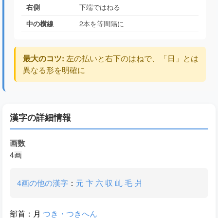
右側
下端ではねる
中の横線
2本を等間隔に
最大のコツ:
左の払いと右下のはねで、「日」とは
異なる形を明確に
漢字の詳細情報
画数
4画
4画の他の漢字
：
元
卞
六
収
乢
毛
爿
部首：月
つき・つきへん