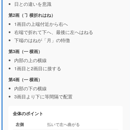
日との違いを意識
第2画（㇆ 横折れはね）
1画目の上端付近から右へ
右端で折れて下へ、最後に左へはねる
下端のはねが「月」の特徴
第3画（㇐ 横画）
内部の上の横線
1画目と2画目に接する
第4画（㇐ 横画）
内部の下の横線
3画目より下に等間隔で配置
全体のポイント
左側
払いで左へ曲がる