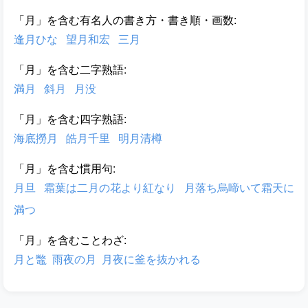
「月」を含む有名人の書き方・書き順・画数:
逢月ひな
望月和宏
三月
「月」を含む二字熟語:
満月
斜月
月没
「月」を含む四字熟語:
海底撈月
皓月千里
明月清樽
「月」を含む慣用句:
月旦
霜葉は二月の花より紅なり
月落ち烏啼いて霜天に
満つ
「月」を含むことわざ:
月と鼈
雨夜の月
月夜に釜を抜かれる